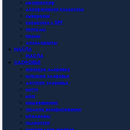
мезороллер
декоративная косметика
сыворотки
косметика с SPF
пептиды
кремы
дезодоранты
МАСЛА
МАСЛА
ЗДОРОВЬЕ
женское здоровье
мужское здоровье
детское здоровье
ногти
мозг
пищеварение
грудное вскармливание
младенцы
подростки
щитовидная железа