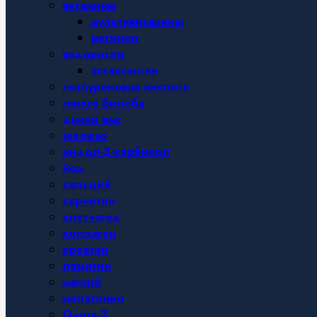
витамины
мультивитамины
ретинол
водоросли
астаксантин
гиалуроновая кислота
гинкго билоба
дикий ямс
железо
индол-3-карбинол
йод
кальций
карнитин
клетчатка
коллаген
креатин
лецитин
магний
мелатонин
Омега-3