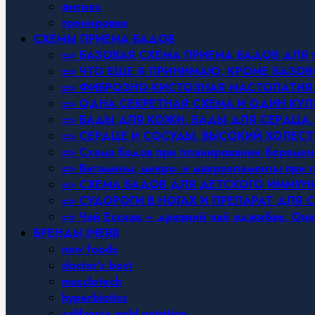
фитнес
тренировки
СХЕМЫ ПРИЕМА БАДОВ
=> БАЗОВАЯ СХЕМА ПРИЕМА БАДОВ ДЛ
=> ЧТО ЕЩЕ Я ПРИНИМАЮ, КРОМЕ БАЗ
=> ФИБРОЗНО-КИСТОЗНАЯ МАСТОПАТИЯ, 
=> ОДНА СЕКРЕТНАЯ СХЕМА И ОДИН КУЛ
=> БАДЫ ДЛЯ КОЖИ, БАДЫ ДЛЯ СЕРДЦА,
=> СЕРДЦЕ И СОСУДЫ, ВЫСОКИЙ ХОЛЕСТ
=> Схема бадов при планировании беремен
=> Витамины, микро- и макроэлементы при 
=> СХЕМА БАДОВ ДЛЯ ДЕТСКОГО ИММУН
=> СУДОРОГИ В НОГАХ И ПРЕПАРАТ ДЛЯ 
=> Чай Ессиак – древний чай оджибве. Онк
БРЕНДЫ IHERB
now foods
doctor’s best
muscletech
hyperbiotics
california gold nutrition