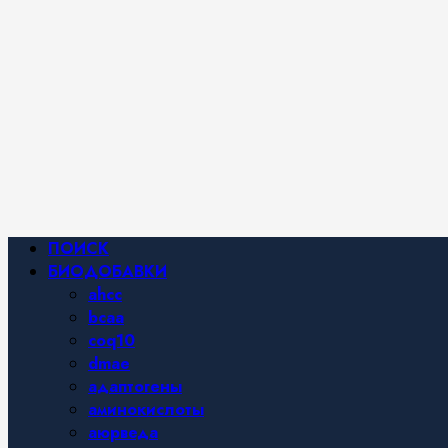
Фитнес и
спортивное
питание,
похудение и
правильное
питание —
все о
здоровом
образе
жизни.
Основное
ПОИСК
меню
БИОДОБАВКИ
ahcc
bcaa
coq10
dmae
адаптогены
аминокислоты
аюрведа