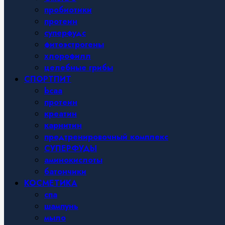
пробиотики
протеин
суперфудс
фитоэстрогены
хлорофилл
целебные грибы
СПОРТПИТ
bcaa
протеин
креатин
карнитин
предтренировочный комплекс
СУПЕРФУДЫ
аминокислоты
батончики
КОСМЕТИКА
спа
шампунь
мыло