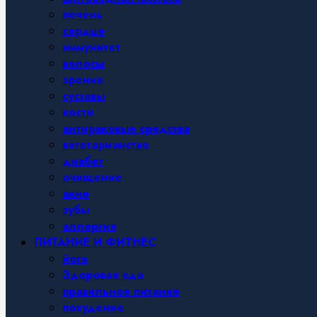
печень
сердце
иммунитет
волосы
зрение
суставы
кости
антираковые средства
вегетарианство
диабет
очищение
акне
зубы
аллергия
ПИТАНИЕ И ФИТНЕС
йога
Здоровая еда
правильное питание
похудение