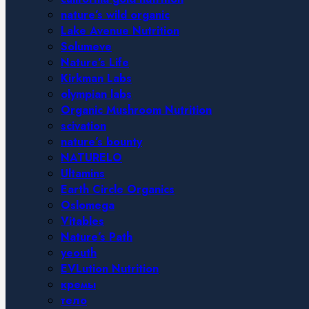
nature’s wild organic
Lake Avenue Nutrition
Solumeve
Nature’s Life
Kirkman Labs
olympian labs
Organic Mushroom Nutrition
scivation
nature’s bounty
NATURELO
Ultamins
Earth Circle Organics
Oslomega
Vitables
Nature’s Path
yeouth
EVLution Nutrition
кремы
тело