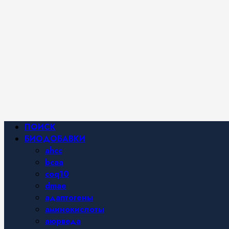
Фитнес и
спортивное
питание,
похудение и
правильное
питание —
все о
здоровом
образе
жизни.
Основное
ПОИСК
меню
БИОДОБАВКИ
ahcc
bcaa
coq10
dmae
адаптогены
аминокислоты
аюрведа