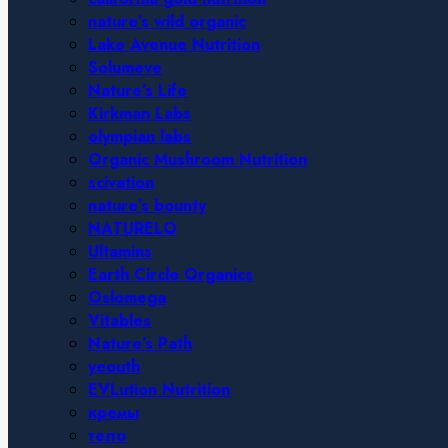
nature’s wild organic
Lake Avenue Nutrition
Solumeve
Nature’s Life
Kirkman Labs
olympian labs
Organic Mushroom Nutrition
scivation
nature’s bounty
NATURELO
Ultamins
Earth Circle Organics
Oslomega
Vitables
Nature’s Path
yeouth
EVLution Nutrition
кремы
тело