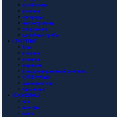
пробиотики
протеин
суперфудс
фитоэстрогены
хлорофилл
целебные грибы
СПОРТПИТ
bcaa
протеин
креатин
карнитин
предтренировочный комплекс
СУПЕРФУДЫ
аминокислоты
батончики
КОСМЕТИКА
спа
шампунь
мыло