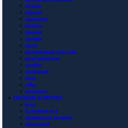
печень
сердце
иммунитет
волосы
зрение
суставы
кости
антираковые средства
вегетарианство
диабет
очищение
акне
зубы
аллергия
ПИТАНИЕ И ФИТНЕС
йога
Здоровая еда
правильное питание
похудение