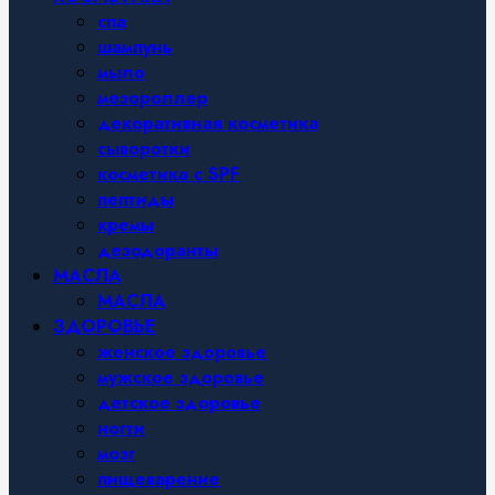
спа
шампунь
мыло
мезороллер
декоративная косметика
сыворотки
косметика с SPF
пептиды
кремы
дезодоранты
МАСЛА
МАСЛА
ЗДОРОВЬЕ
женское здоровье
мужское здоровье
детское здоровье
ногти
мозг
пищеварение