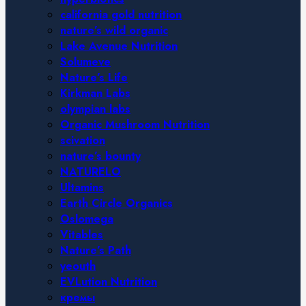
california gold nutrition
nature’s wild organic
Lake Avenue Nutrition
Solumeve
Nature’s Life
Kirkman Labs
olympian labs
Organic Mushroom Nutrition
scivation
nature’s bounty
NATURELO
Ultamins
Earth Circle Organics
Oslomega
Vitables
Nature’s Path
yeouth
EVLution Nutrition
кремы