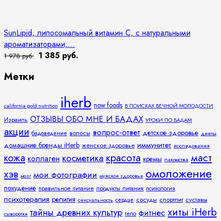
SunLipid, липосомальный витамин C, с натуральными
ароматизаторами,...
1 385 руб.
1 978 руб.
Метки
iherb
now foods
california gold nutrition
В ПОИСКАХ ВЕЧНОЙ МОЛОДОСТИ
ОТЗЫВЫ ОБО МНЕ И БАДАХ
Израиль
УРОКИ ПО БАДАМ
акции
вопрос-ответ
детское здоровье
волосы
бадоведение
диеты
иммунитет
домашние бренды iHerb
женское здоровье
исследования
кожа
красота
маст
косметика
коллаген
кремы
лакомства
омоложение
хэв
мои фотографии
мозг
мужское здоровье
похудение
правильное питание
продукты питания
психология
психотерапия
религия
спортпит
суставы
сосуды
сексуальность
сердце
хиты iHerb
тайны древних культур
фитнес
тело
сыворотки