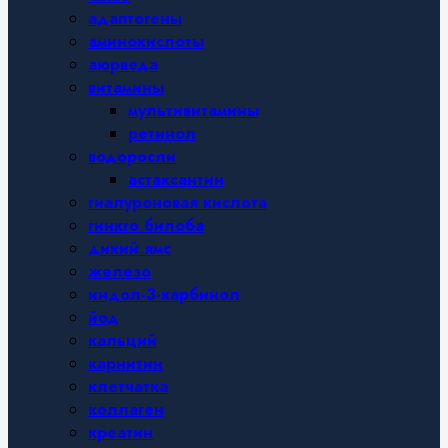
адаптогены
аминокислоты
аюрведа
витамины
мультивитамины
ретинол
водоросли
астаксантин
гиалуроновая кислота
гинкго билоба
дикий ямс
железо
индол-3-карбинол
йод
кальций
карнитин
клетчатка
коллаген
креатин