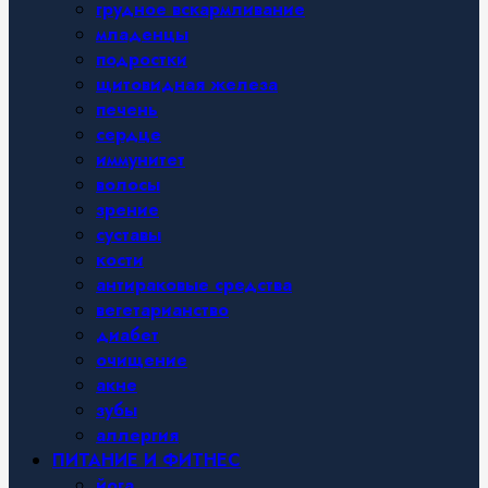
грудное вскармливание
младенцы
подростки
щитовидная железа
печень
сердце
иммунитет
волосы
зрение
суставы
кости
антираковые средства
вегетарианство
диабет
очищение
акне
зубы
аллергия
ПИТАНИЕ И ФИТНЕС
йога