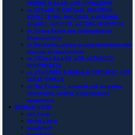
ЗРЕНИЯ И БАДЫ ДЛЯ ОЧИЩЕНИЯ
=> СЕРДЦЕ И СОСУДЫ, ВЫСОКИЙ
ХОЛЕСТЕРИН, ВЫСОКОЕ ДАВЛЕНИЕ,
ДИАБЕТ, ЦИСТИТ, ДЕТОКС-ФОРМУЛА
=> Схема бадов при планировании
беременности
=> Витамины, микро- и макроэлементы при
грудном вскармливании
=> СХЕМА БАДОВ ДЛЯ ДЕТСКОГО
ИММУНИТЕТА
=> СУДОРОГИ В НОГАХ И ПРЕПАРАТ ДЛЯ
СЕРДЕЧНИКОВ
=> Чай Ессиак – древний чай оджибве.
Онкология, диабет и укрепление
иммунитета
БРЕНДЫ IHERB
now foods
doctor’s best
muscletech
hyperbiotics