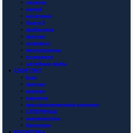
лецитин
магний
мелатонин
Омега-3
пробиотики
протеин
суперфудс
фитоэстрогены
хлорофилл
целебные грибы
СПОРТПИТ
bcaa
протеин
креатин
карнитин
предтренировочный комплекс
СУПЕРФУДЫ
аминокислоты
батончики
КОСМЕТИКА