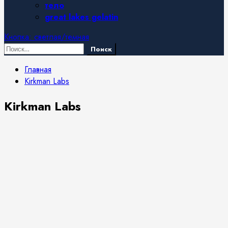
тело
great lakes gelatin
Кнопка: светлая/темная
Найти:
Главная
Kirkman Labs
Kirkman Labs