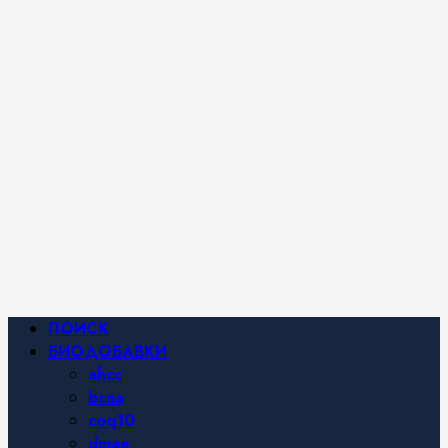
iHerb от
Марины
Хайфа.
Фитнес и
спортивное
питание,
похудение и
правильное
питание —
все о
здоровом
образе
жизни.
Основное
ПОИСК
меню
БИОДОБАВКИ
ahcc
bcaa
coq10
dmae