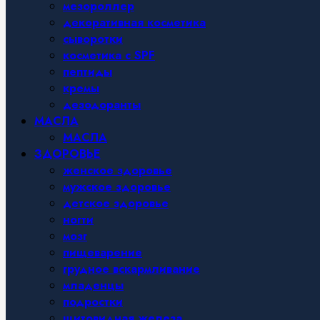
мезороллер
декоративная косметика
сыворотки
косметика с SPF
пептиды
кремы
дезодоранты
МАСЛА
МАСЛА
ЗДОРОВЬЕ
женское здоровье
мужское здоровье
детское здоровье
ногти
мозг
пищеварение
грудное вскармливание
младенцы
подростки
щитовидная железа