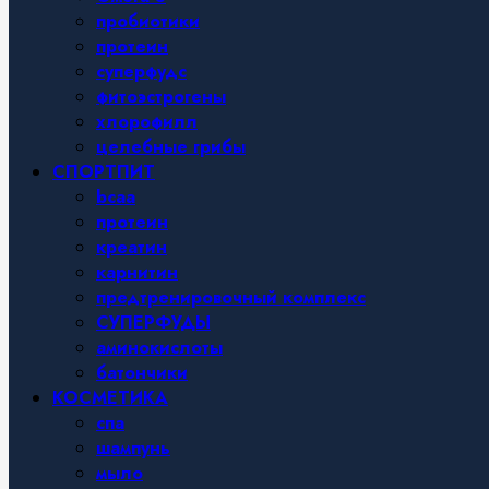
пробиотики
протеин
суперфудс
фитоэстрогены
хлорофилл
целебные грибы
СПОРТПИТ
bcaa
протеин
креатин
карнитин
предтренировочный комплекс
СУПЕРФУДЫ
аминокислоты
батончики
КОСМЕТИКА
спа
шампунь
мыло