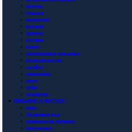
печень
сердце
иммунитет
волосы
зрение
суставы
кости
антираковые средства
вегетарианство
диабет
очищение
акне
зубы
аллергия
ПИТАНИЕ И ФИТНЕС
йога
Здоровая еда
правильное питание
похудение