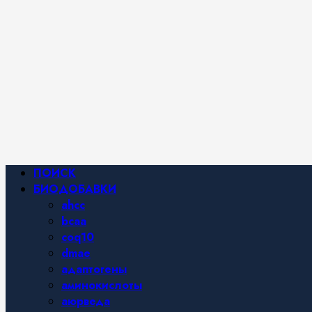
Фитнес и
спортивное
питание,
похудение и
правильное
питание —
все о
здоровом
образе
жизни.
Основное
ПОИСК
меню
БИОДОБАВКИ
ahcc
bcaa
coq10
dmae
адаптогены
аминокислоты
аюрведа