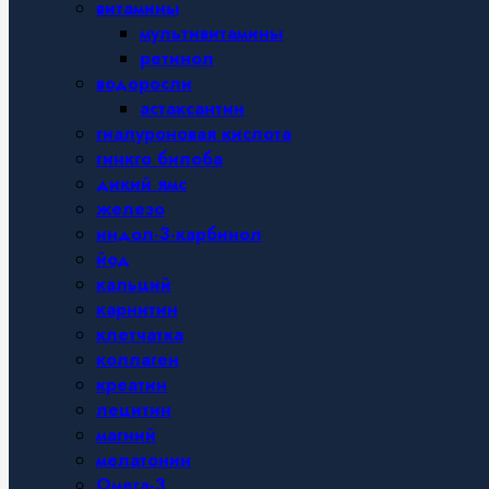
витамины
мультивитамины
ретинол
водоросли
астаксантин
гиалуроновая кислота
гинкго билоба
дикий ямс
железо
индол-3-карбинол
йод
кальций
карнитин
клетчатка
коллаген
креатин
лецитин
магний
мелатонин
Омега-3