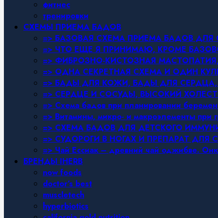
фитнес
тренировки
СХЕМЫ ПРИЕМА БАДОВ
=> БАЗОВАЯ СХЕМА ПРИЕМА БАДОВ ДЛ
=> ЧТО ЕЩЕ Я ПРИНИМАЮ, КРОМЕ БАЗ
=> ФИБРОЗНО-КИСТОЗНАЯ МАСТОПАТИЯ, 
=> ОДНА СЕКРЕТНАЯ СХЕМА И ОДИН КУЛ
=> БАДЫ ДЛЯ КОЖИ, БАДЫ ДЛЯ СЕРДЦА,
=> СЕРДЦЕ И СОСУДЫ, ВЫСОКИЙ ХОЛЕСТ
=> Схема бадов при планировании беремен
=> Витамины, микро- и макроэлементы при 
=> СХЕМА БАДОВ ДЛЯ ДЕТСКОГО ИММУН
=> СУДОРОГИ В НОГАХ И ПРЕПАРАТ ДЛЯ 
=> Чай Ессиак – древний чай оджибве. Онк
БРЕНДЫ IHERB
now foods
doctor’s best
muscletech
hyperbiotics
california gold nutrition