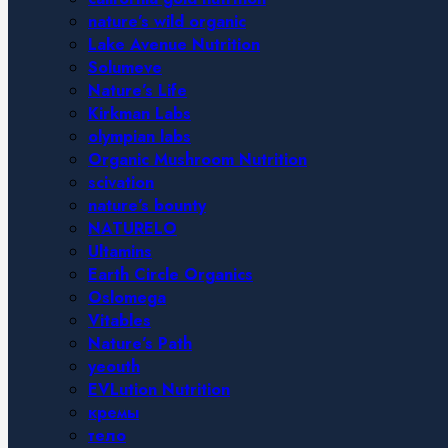
nature’s wild organic
Lake Avenue Nutrition
Solumeve
Nature’s Life
Kirkman Labs
olympian labs
Organic Mushroom Nutrition
scivation
nature’s bounty
NATURELO
Ultamins
Earth Circle Organics
Oslomega
Vitables
Nature’s Path
yeouth
EVLution Nutrition
кремы
тело