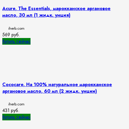
Acure, The Essentials, марокканское аргановое
масло, 30 мл (1 жидк. унция)
iherb.com
569
руб.
Купить сейчас
Cococare, На 100% натуральное марокканское
аргановое масло, 60 мл (2 жидк. унции)
iherb.com
431
руб.
Купить сейчас