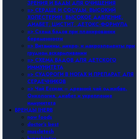
ЗРЕНИЯ И БАДЫ ДЛЯ ОЧИЩЕНИЯ
=> СЕРДЦЕ И СОСУДЫ, ВЫСОКИЙ
ХОЛЕСТЕРИН, ВЫСОКОЕ ДАВЛЕНИЕ,
ДИАБЕТ, ЦИСТИТ, ДЕТОКС-ФОРМУЛА
=> Схема бадов при планировании
беременности
=> Витамины, микро- и макроэлементы при
грудном вскармливании
=> СХЕМА БАДОВ ДЛЯ ДЕТСКОГО
ИММУНИТЕТА
=> СУДОРОГИ В НОГАХ И ПРЕПАРАТ ДЛЯ
СЕРДЕЧНИКОВ
=> Чай Ессиак – древний чай оджибве.
Онкология, диабет и укрепление
иммунитета
БРЕНДЫ IHERB
now foods
doctor’s best
muscletech
hyperbiotics