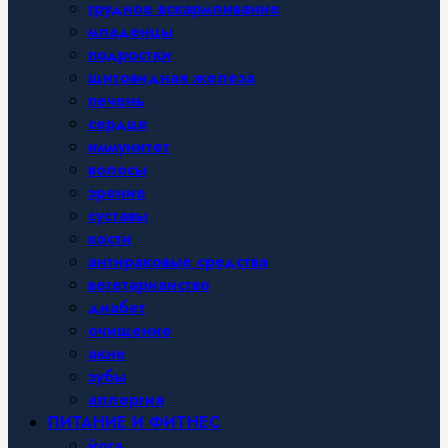
грудное вскармливание
младенцы
подростки
щитовидная железа
печень
сердце
иммунитет
волосы
зрение
суставы
кости
антираковые средства
вегетарианство
диабет
очищение
акне
зубы
аллергия
ПИТАНИЕ И ФИТНЕС
йога