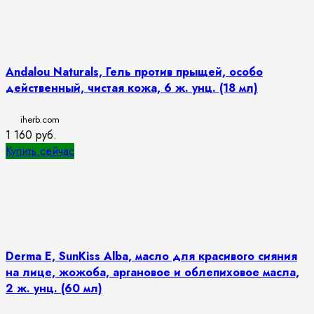
Andalou Naturals, Гель против прыщей, особо
действенный, чистая кожа, 6 ж. унц. (18 мл)
iherb.com
1 160
руб.
Купить сейчас
Derma E, SunKiss Alba, масло для красивого сияния
на лице, жожоба, аргановое и облепиховое масла,
2 ж. унц. (60 мл)