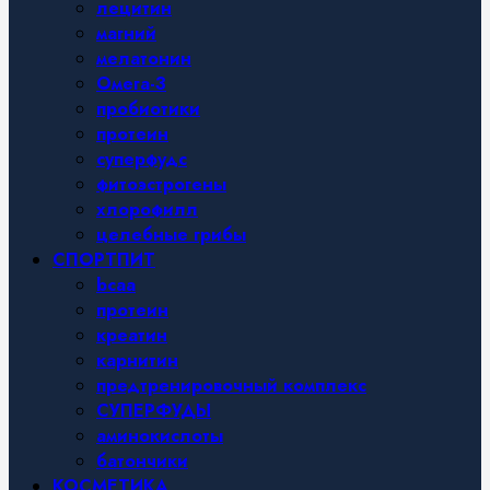
лецитин
магний
мелатонин
Омега-3
пробиотики
протеин
суперфудс
фитоэстрогены
хлорофилл
целебные грибы
СПОРТПИТ
bcaa
протеин
креатин
карнитин
предтренировочный комплекс
СУПЕРФУДЫ
аминокислоты
батончики
КОСМЕТИКА