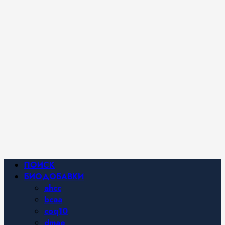
iHerb от
Марины
Хайфа.
Фитнес и
спортивное
питание,
похудение и
правильное
питание —
все о
здоровом
образе
жизни.
Основное
ПОИСК
меню
БИОДОБАВКИ
ahcc
bcaa
coq10
dmae