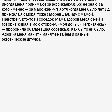
иногда меня принимают за африканку.))) Уж не знаю, за
кого именно — за марокканку?! Хотя когда мне было лет 12,
приехала я с моря, тоже загоревшая, иду с мамой.
Навстречу кто-то из соседок. Мама здоровается с ней и
говорит, кивая в мою сторону: «Моя дочь». «Негритянка?»
— проронила обалдевшая соседка.))) Как бы то ни было,
Африка меня манит и манят ее тайны и разные
экзотические штучки.