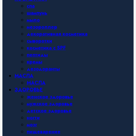
спа
шампунь
мыло
мезороллер
декоративная косметика
сыворотки
косметика с SPF
пептиды
кремы
дезодоранты
МАСЛА
МАСЛА
ЗДОРОВЬЕ
женское здоровье
мужское здоровье
детское здоровье
ногти
мозг
пищеварение