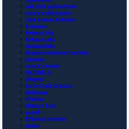
california gold nutrition
nature’s wild organic
Lake Avenue Nutrition
Solumeve
Nature’s Life
Kirkman Labs
olympian labs
Organic Mushroom Nutrition
scivation
nature’s bounty
NATURELO
Ultamins
Earth Circle Organics
Oslomega
Vitables
Nature’s Path
yeouth
EVLution Nutrition
кремы