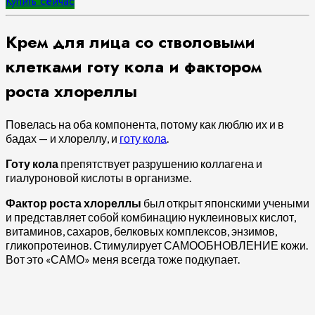
Купить сейчас
Крем для лица со стволовыми
клетками готу кола и фактором
роста хлореллы
Повелась на оба компонента, потому как люблю их и в
бадах — и хлореллу, и
готу кола
.
Готу кола
препятствует разрушению коллагена и
гиалуроновой кислоты в организме.
Фактор роста хлореллы
был открыт японскими учеными
и представляет собой комбинацию нуклеиновых кислот,
витаминов, сахаров, белковых комплексов, энзимов,
гликопротеинов. Стимулирует САМООБНОВЛЕНИЕ кожи.
Вот это «САМО» меня всегда тоже подкупает.