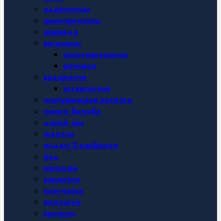
адаптогены
аминокислоты
аюрведа
витамины
мультивитамины
ретинол
водоросли
астаксантин
гиалуроновая кислота
гинкго билоба
дикий ямс
железо
индол-3-карбинол
йод
кальций
карнитин
клетчатка
коллаген
креатин