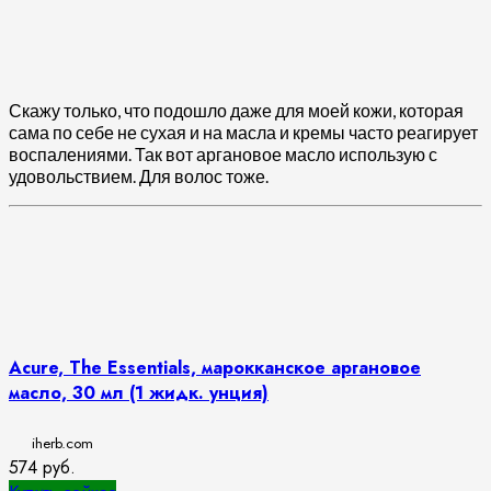
Скажу только, что подошло даже для моей кожи, которая
сама по себе не сухая и на масла и кремы часто реагирует
воспалениями. Так вот аргановое масло использую с
удовольствием. Для волос тоже.
Acure, The Essentials, марокканское аргановое
масло, 30 мл (1 жидк. унция)
iherb.com
574
руб.