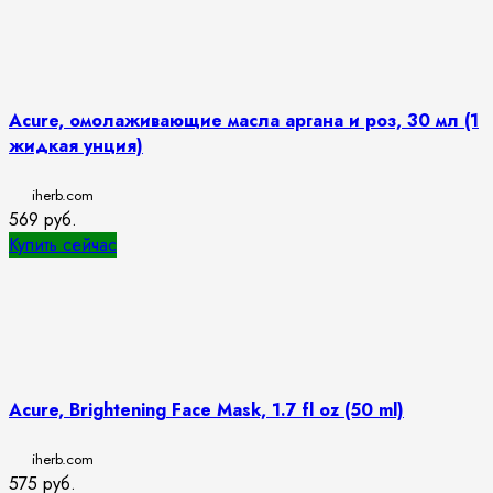
Acure, омолаживающие масла аргана и роз, 30 мл (1
жидкая унция)
iherb.com
569
руб.
Купить сейчас
Acure, Brightening Face Mask, 1.7 fl oz (50 ml)
iherb.com
575
руб.