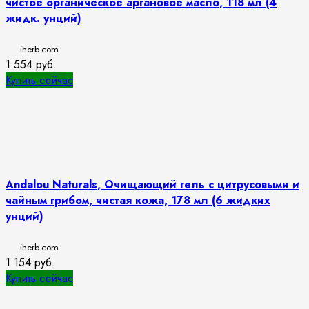
чистое органическое аргановое масло, 118 мл (4
жидк. унций)
iherb.com
1 554
руб.
Купить сейчас
Andalou Naturals, Очищающий гель с цитрусовыми и
чайным грибом, чистая кожа, 178 мл (6 жидких
унций)
iherb.com
1 154
руб.
Купить сейчас