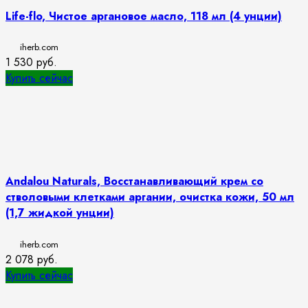
Life-flo, Чистое аргановое масло, 118 мл (4 унции)
iherb.com
1 530
руб.
Купить сейчас
Andalou Naturals, Восстанавливающий крем со
стволовыми клетками аргании, очистка кожи, 50 мл
(1,7 жидкой унции)
iherb.com
2 078
руб.
Купить сейчас