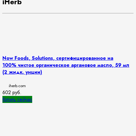
iHerb
Now Foods, Solutions, сертифицированное на
100% чистое органическое аргановое масло, 59 мл
(2 жидк. унции)
iherb.com
602
руб.
Купить сейчас