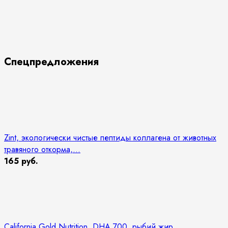
Спецпредложения
Zint, экологически чистые пептиды коллагена от животных
травяного откорма,...
165 руб.
California Gold Nutrition, DHA 700, рыбий жир