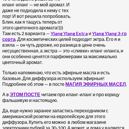
иланг-иланг — не мой аромат. И
даже не подходила к нему с тех
пор! И вот решила попробовать.
Блин, как я тащусь теперь от
этого цветочного аромата!)))
Там есть 2 варианта —
Ylang Ylang Extra
и
Ylang Ylang 3-го
сорта
. Для косметических целей подходит эктра. Его я и
взяла — он чуть дороже, но разница в цене очень
несущественная, а экстра — это «сливки» иланг-иланга, и
они особенно ценятся парфюмерами за максимально
цветочный аромат.
Только напоминаю, что есть эфирные масла и есть
базовые. Для диффузора используем эфирные!
Подробнее об этом — в посте
МАГИЯ ЭФИРНЫХ МАСЕЛ
.
А в
ЭТОМ ПОСТЕ
читаем про иланг-иланг и про корицу
фальшивую и настоящую.
Да, еще нужно заранее запастись переходником с
американской розетки на европейскую для этого
диффузора. Купить его можно в любом магазине
электроники рублей за 30-100. А может, и дома у валяется,