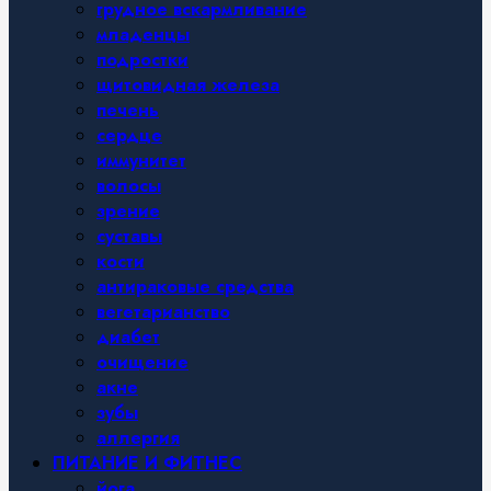
грудное вскармливание
младенцы
подростки
щитовидная железа
печень
сердце
иммунитет
волосы
зрение
суставы
кости
антираковые средства
вегетарианство
диабет
очищение
акне
зубы
аллергия
ПИТАНИЕ И ФИТНЕС
йога