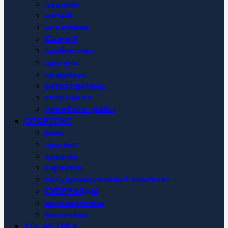
лецитин
магний
мелатонин
Омега-3
пробиотики
протеин
суперфудс
фитоэстрогены
хлорофилл
целебные грибы
СПОРТПИТ
bcaa
протеин
креатин
карнитин
предтренировочный комплекс
СУПЕРФУДЫ
аминокислоты
батончики
КОСМЕТИКА