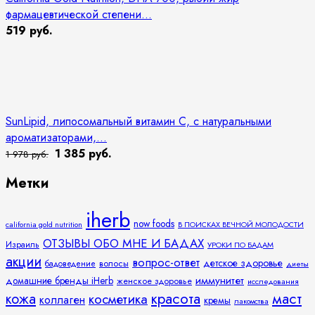
фармацевтической степени...
519 руб.
SunLipid, липосомальный витамин C, с натуральными
ароматизаторами,...
1 385 руб.
1 978 руб.
Метки
iherb
now foods
california gold nutrition
В ПОИСКАХ ВЕЧНОЙ МОЛОДОСТИ
ОТЗЫВЫ ОБО МНЕ И БАДАХ
Израиль
УРОКИ ПО БАДАМ
акции
вопрос-ответ
детское здоровье
волосы
бадоведение
диеты
иммунитет
домашние бренды iHerb
женское здоровье
исследования
кожа
красота
маст
косметика
коллаген
кремы
лакомства