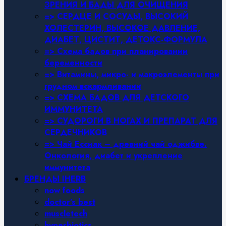
ЗРЕНИЯ И БАДЫ ДЛЯ ОЧИЩЕНИЯ
=> СЕРДЦЕ И СОСУДЫ, ВЫСОКИЙ
ХОЛЕСТЕРИН, ВЫСОКОЕ ДАВЛЕНИЕ,
ДИАБЕТ, ЦИСТИТ, ДЕТОКС-ФОРМУЛА
=> Схема бадов при планировании
беременности
=> Витамины, микро- и макроэлементы при
грудном вскармливании
=> СХЕМА БАДОВ ДЛЯ ДЕТСКОГО
ИММУНИТЕТА
=> СУДОРОГИ В НОГАХ И ПРЕПАРАТ ДЛЯ
СЕРДЕЧНИКОВ
=> Чай Ессиак – древний чай оджибве.
Онкология, диабет и укрепление
иммунитета
БРЕНДЫ IHERB
now foods
doctor’s best
muscletech
hyperbiotics