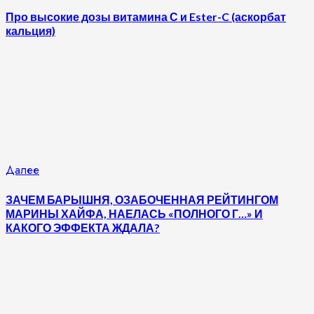
запись:
чтение
Про высокие дозы витамина С и Ester-C (аскорбат
кальция)
Следующая
Далее
запись:
ЗАЧЕМ БАРЫШНЯ, ОЗАБОЧЕННАЯ РЕЙТИНГОМ
МАРИНЫ ХАЙФА, НАЕЛАСЬ «ПОЛНОГО Г…» И
КАКОГО ЭФФЕКТА ЖДАЛА?