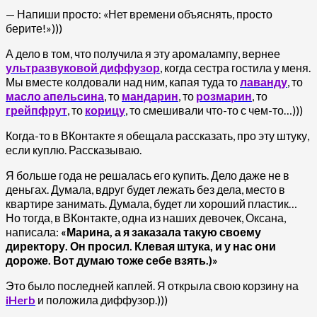
— Напиши просто: «Нет времени объяснять, просто
берите!»)))
А дело в том, что получила я эту аромалампу, вернее
ультразвуковой диффузор
, когда сестра гостила у меня.
Мы вместе колдовали над ним, капая туда то
лаванду
, то
масло апельсина
, то
мандарин
, то
розмарин
, то
грейпфрут
, то
корицу
, то смешивали что-то с чем-то…)))
Когда-то в ВКонтакте я обещала рассказать, про эту штуку,
если куплю. Рассказываю.
Я больше года не решалась его купить. Дело даже не в
деньгах. Думала, вдруг будет лежать без дела, место в
квартире занимать. Думала, будет ли хороший пластик…
Но тогда, в ВКонтакте, одна из наших девочек, Оксана,
написала:
«Марина, а я заказала такую своему
директору. Он просил. Клевая штука, и у нас они
дороже. Вот думаю тоже себе взять.)»
Это было последней каплей. Я открыла свою корзину на
iHerb
и положила диффузор.)))