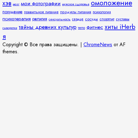
омоложение
хэв
мои фотографии
мозг
мужское здоровье
похудение
правильное питание
продукты питания
психология
психотерапия
религия
спортпит
суставы
сосуды
сексуальность
сердце
хиты iHerb
тайны древних культур
фитнес
тело
сыворотки
я
Copyright © Все права защищены.
|
ChromeNews
от AF
themes.