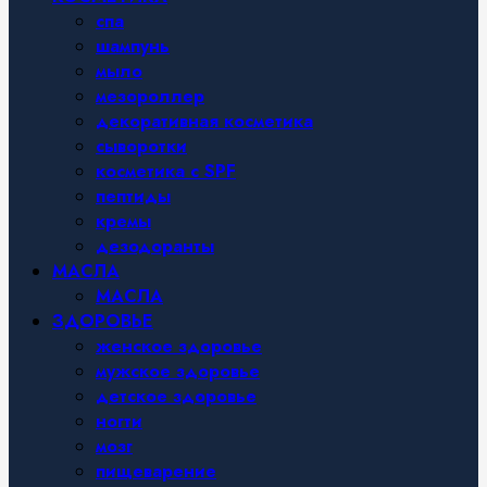
спа
шампунь
мыло
мезороллер
декоративная косметика
сыворотки
косметика с SPF
пептиды
кремы
дезодоранты
МАСЛА
МАСЛА
ЗДОРОВЬЕ
женское здоровье
мужское здоровье
детское здоровье
ногти
мозг
пищеварение