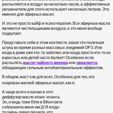
распыляется в воздух за несколько часов, а эффективные
увлажнители для этого используют несколько литров. Это
именно для эфирных масел.
И это не просто кайф и психотерапия. Все эфирные масла
являются чистильщиками воздуха, и это меня вообще
подкупает.
Представьте себе в этом контексте, какая это полезная
штука во время разных массовых эпидемий ОРЗ. Или
когда в доме уже кто-то заболел, или когда просто кто-то из
взрослых или детей часто болеет! Особенно если
распылять
масло чайного дерева
или
эвкалипта
,
обладающие сильным антибактериальным эффектом.
В общем, маст хэв для всех. Особенно для тех, кто
очарован магией эфирных масел, как я.
А чаще всего я капаю в этот
диффузор масло иланг-иланга.
Эх, и ведь тоже Юля в ВКонтакте
соблазнила меня им.))) Я когда-
то очень давно решила, что