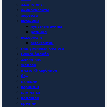
адаптогены
аминокислоты
аюрведа
витамины
мультивитамины
ретинол
водоросли
астаксантин
гиалуроновая кислота
гинкго билоба
дикий ямс
железо
индол-3-карбинол
йод
кальций
карнитин
клетчатка
коллаген
креатин