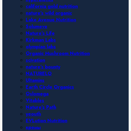
california gold nutrition
nature’s wild organic
Lake Avenue Nutrition
Solumeve
Nature’s Life
Kirkman Labs
olympian labs
Organic Mushroom Nutrition
scivation
nature’s bounty
NATURELO
Ultamins
Earth Circle Organics
Oslomega
Vitables
Nature’s Path
yeouth
EVLution Nutrition
кремы