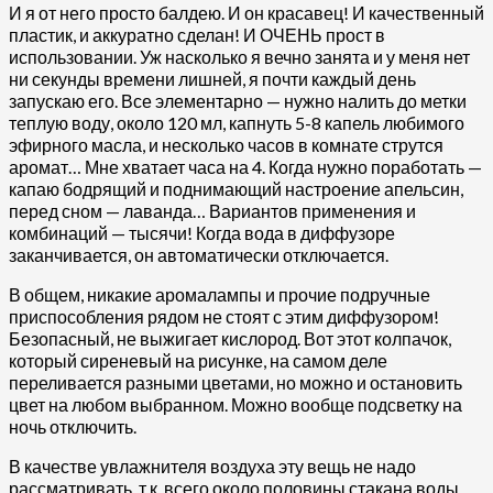
И я от него просто балдею. И он красавец! И качественный
пластик, и аккуратно сделан! И ОЧЕНЬ прост в
использовании. Уж насколько я вечно занята и у меня нет
ни секунды времени лишней, я почти каждый день
запускаю его. Все элементарно — нужно налить до метки
теплую воду, около 120 мл, капнуть 5-8 капель любимого
эфирного масла, и несколько часов в комнате струтся
аромат… Мне хватает часа на 4. Когда нужно поработать —
капаю бодрящий и поднимающий настроение апельсин,
перед сном — лаванда… Вариантов применения и
комбинаций — тысячи! Когда вода в диффузоре
заканчивается, он автоматически отключается.
В общем, никакие аромалампы и прочие подручные
приспособления рядом не стоят с этим диффузором!
Безопасный, не выжигает кислород. Вот этот колпачок,
который сиреневый на рисунке, на самом деле
переливается разными цветами, но можно и остановить
цвет на любом выбранном. Можно вообще подсветку на
ночь отключить.
В качестве увлажнителя воздуха эту вещь не надо
рассматривать, т.к. всего около половины стакана воды