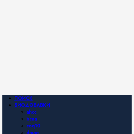
iHerb от
Марины
Хайфа.
Фитнес и
спортивное
питание,
похудение и
правильное
питание —
все о
здоровом
образе
жизни.
Основное
ПОИСК
меню
БИОДОБАВКИ
ahcc
bcaa
coq10
dmae