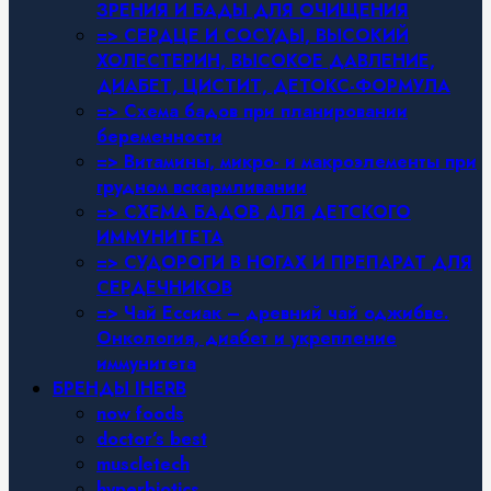
ЗРЕНИЯ И БАДЫ ДЛЯ ОЧИЩЕНИЯ
=> СЕРДЦЕ И СОСУДЫ, ВЫСОКИЙ
ХОЛЕСТЕРИН, ВЫСОКОЕ ДАВЛЕНИЕ,
ДИАБЕТ, ЦИСТИТ, ДЕТОКС-ФОРМУЛА
=> Схема бадов при планировании
беременности
=> Витамины, микро- и макроэлементы при
грудном вскармливании
=> СХЕМА БАДОВ ДЛЯ ДЕТСКОГО
ИММУНИТЕТА
=> СУДОРОГИ В НОГАХ И ПРЕПАРАТ ДЛЯ
СЕРДЕЧНИКОВ
=> Чай Ессиак – древний чай оджибве.
Онкология, диабет и укрепление
иммунитета
БРЕНДЫ IHERB
now foods
doctor’s best
muscletech
hyperbiotics