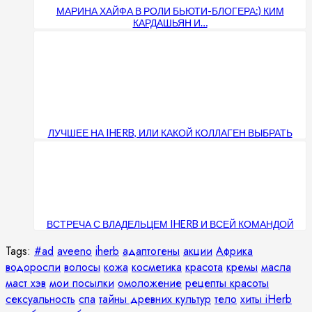
МАРИНА ХАЙФА В РОЛИ БЬЮТИ-БЛОГЕРА:) КИМ
КАРДАШЬЯН И…
ЛУЧШЕЕ НА IHERB, ИЛИ КАКОЙ КОЛЛАГЕН ВЫБРАТЬ
ВСТРЕЧА С ВЛАДЕЛЬЦЕМ IHERB И ВСЕЙ КОМАНДОЙ
Tags:
#ad
aveeno
iherb
адаптогены
акции
Африка
водоросли
волосы
кожа
косметика
красота
кремы
масла
маст хэв
мои посылки
омоложение
рецепты красоты
сексуальность
спа
тайны древних культур
тело
хиты iHerb