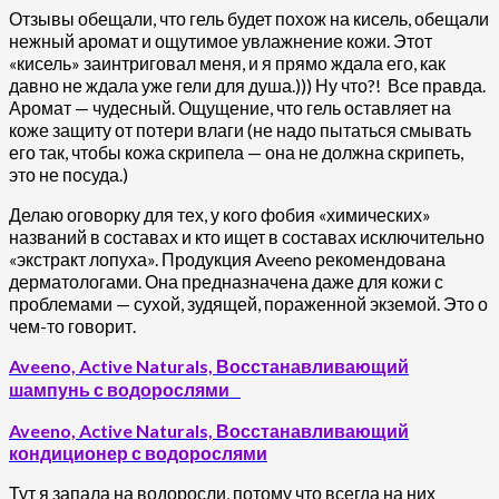
Отзывы обещали, что гель будет похож на кисель, обещали
нежный аромат и ощутимое увлажнение кожи. Этот
«кисель» заинтриговал меня, и я прямо ждала его, как
давно не ждала уже гели для душа.))) Ну что?! Все правда.
Аромат — чудесный. Ощущение, что гель оставляет на
коже защиту от потери влаги (не надо пытаться смывать
его так, чтобы кожа скрипела — она не должна скрипеть,
это не посуда.)
Делаю оговорку для тех, у кого фобия «химических»
названий в составах и кто ищет в составах исключительно
«экстракт лопуха». Продукция Aveeno рекомендована
дерматологами. Она предназначена даже для кожи с
проблемами — сухой, зудящей, пораженной экземой. Это о
чем-то говорит.
Aveeno, Active Naturals, Восстанавливающий
шампунь с водорослями
Aveeno, Active Naturals, Восстанавливающий
кондиционер с водорослями
Тут я запала на водоросли, потому что всегда на них