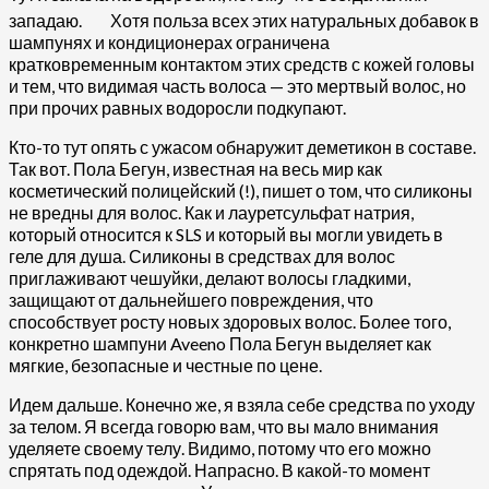
западаю.
Хотя польза всех этих натуральных добавок в
шампунях и кондиционерах ограничена
кратковременным контактом этих средств с кожей головы
и тем, что видимая часть волоса — это мертвый волос, но
при прочих равных водоросли подкупают.
Кто-то тут опять с ужасом обнаружит деметикон в составе.
Так вот. Пола Бегун, известная на весь мир как
косметический полицейский (!), пишет о том, что силиконы
не вредны для волос. Как и лауретсульфат натрия,
который относится к SLS и который вы могли увидеть в
геле для душа. Силиконы в средствах для волос
приглаживают чешуйки, делают волосы гладкими,
защищают от дальнейшего повреждения, что
способствует росту новых здоровых волос. Более того,
конкретно шампуни Aveeno Пола Бегун выделяет как
мягкие, безопасные и честные по цене.
Идем дальше. Конечно же, я взяла себе средства по уходу
за телом. Я всегда говорю вам, что вы мало внимания
уделяете своему телу. Видимо, потому что его можно
спрятать под одеждой. Напрасно. В какой-то момент