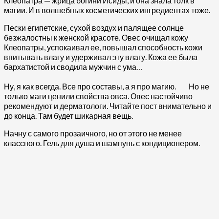
Клеопатра — жрица богини Исиды, и она знала толк в
магии. И в волшебных косметических ингредиентах тоже.
Пески египетские, сухой воздух и палящее солнце
безжалостны к женской красоте. Овес очищал кожу
Клеопатры, успокаивал ее, повышал способность кожи
впитывать влагу и удерживал эту влагу. Кожа ее была
бархатистой и сводила мужчин с ума…
Ну, я как всегда. Все про составы, а я про магию.
Но не
только маги ценили свойства овса. Овес настойчиво
рекомендуют и дерматологи. Читайте пост внимательно и
до конца. Там будет шикарная вещь.
Начну с самого прозаичного, но от этого не менее
классного. Гель для душа и шампунь с кондиционером.