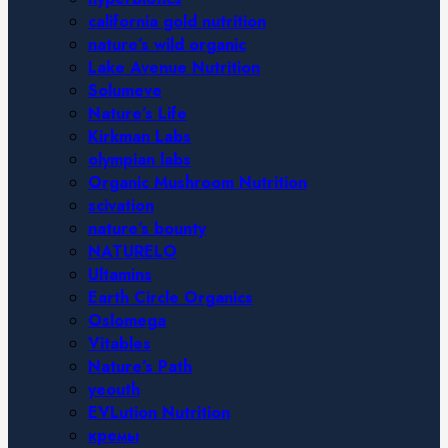
california gold nutrition
nature’s wild organic
Lake Avenue Nutrition
Solumeve
Nature’s Life
Kirkman Labs
olympian labs
Organic Mushroom Nutrition
scivation
nature’s bounty
NATURELO
Ultamins
Earth Circle Organics
Oslomega
Vitables
Nature’s Path
yeouth
EVLution Nutrition
кремы