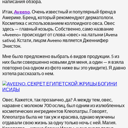
написания обзора.
Итак,
Aveeno
. Очень известный и популярный бренд в
Америке. Бренд, который рекомендуют дерматологи.
Косметика с использованием коллоидного овса. Овес
здесь — главный козырь. Собственно, само название
«Aveeno» происходит от слова «овес» на латыни (Avena
sativa). Кстати, лицом Aveeno является Дженнифер
Энистон.
Мне было предложено выбрать 6 видов продукции. 5 из
них были совершенно новыми для меня, а один — я взяла
повторно (на одном из фото ниже вы это увидите). Я давно
хотела рассказать о нем.
Овес. Кажется, так прозаично, да? А между тем, овес,
наравне с молоком 700 ослиц, был одним из излюбленных
косметических ингредиентов Клеопатры. Говорят,
Клеопатра была не так уж и красива, однако мужчины
отдавали свою жизнь за одну только ночь с ней. Магия.