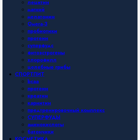
лецитин
магний
мелатонин
Омега-3
пробиотики
протеин
суперфудс
фитоэстрогены
хлорофилл
целебные грибы
СПОРТПИТ
bcaa
протеин
креатин
карнитин
предтренировочный комплекс
СУПЕРФУДЫ
аминокислоты
батончики
КОСМЕТИКА