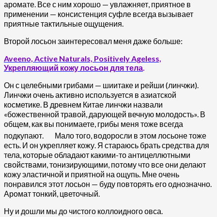
аромате. Все с ним хорошо — увлажняет, приятное в
применении — консистенция суфле всегда вызывает
приятные тактильные ощущения.
Второй лосьон заинтересовал меня даже больше:
Aveeno, Active Naturals, Positively Ageless,
Укрепляющий кожу лосьон для тела
.
Он с целебными грибами — шиитаке и рейши (линчжи).
Линчжи очень активно используется в азиатской
косметике. В древнем Китае линчжи назвали
«божественной травой, дарующей вечную молодость». В
общем, как вы понимаете, грибы меня тоже всегда
подкупают.
Мало того, водоросли в этом лосьоне тоже
есть. И он укрепляет кожу. Я стараюсь брать средства для
тела, которые обладают какими-то антицеллютными
свойствами, тонизирующими, потому что все они делают
кожу эластичной и приятной на ощупь. Мне очень
понравился этот лосьон — буду повторять его однозначно.
Аромат тонкий, цветочный.
Ну и дошли мы до чистого коллоидного овса.