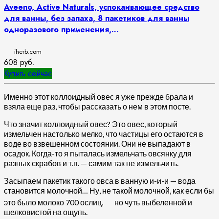
Aveeno, Active Naturals, успокаивающее средство
для ванны, без запаха, 8 пакетиков для ванны
одноразового применения,...
iherb.com
608
руб.
Купить сейчас
Именно этот коллоидный овес я уже прежде брала и
взяла еще раз, чтобы рассказать о нем в этом посте.
Что значит коллоидный овес? Это овес, который
измельчен настолько мелко, что частицы его остаются в
воде во взвешенном состоянии. Они не выпадают в
осадок. Когда-то я пыталась измельчать овсянку для
разных скрабов и т.п. — самим так не измельчить.
Засыпаем пакетик такого овса в ванную и-и-и — вода
становится молочной… Ну, не такой молочной, как если бы
это было молоко 700 ослиц,
но чуть выбеленной и
шелковистой на ощупь.