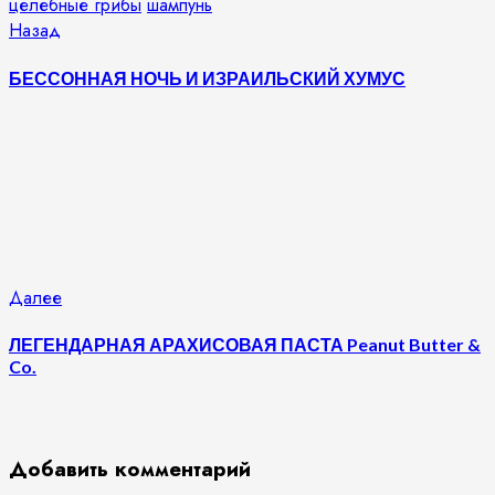
целебные грибы
шампунь
Продолжить
Предыдущая
Назад
запись:
чтение
БЕССОННАЯ НОЧЬ И ИЗРАИЛЬСКИЙ ХУМУС
Следующая
Далее
запись:
ЛЕГЕНДАРНАЯ АРАХИСОВАЯ ПАСТА Peanut Butter &
Co.
Добавить комментарий