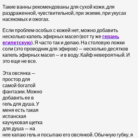
Такие ванны рекомендованы для сухой кожи, для
раздраженной, чувствительной, при экземе, при укусах
насекомых и ожогах.
Если проблем особых с кожей нет, можно добавить
несколько капель эфирных масел (вот ту же
герань
египетскую
). Я часто так и делаю. На столовую ложки
соли (это проводник для эфиров) — несколько десятков
капель эфирных масел — и в воду. Кайф невероятный. И
это еще не все.
Эта овсянка —
простор для
самой богатой
фантазии. Можно
добавить ее в
гель для душа. У
меня есть такая
испанская
каучуковая щетка
для душа — на
нее капаю гель и посыпаю его овсянкой. Обычную губку, я