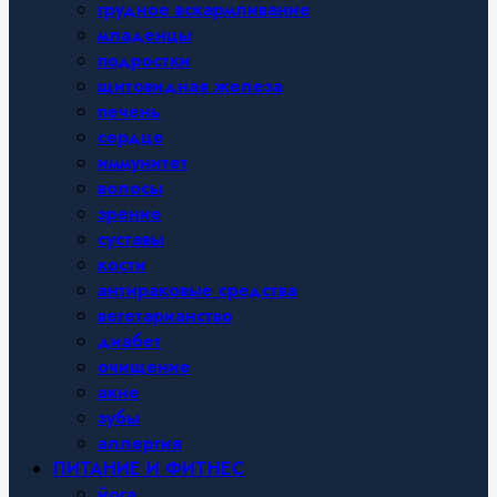
грудное вскармливание
младенцы
подростки
щитовидная железа
печень
сердце
иммунитет
волосы
зрение
суставы
кости
антираковые средства
вегетарианство
диабет
очищение
акне
зубы
аллергия
ПИТАНИЕ И ФИТНЕС
йога