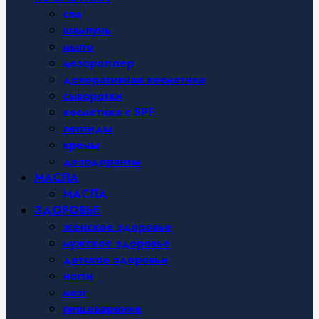
спа
шампунь
мыло
мезороллер
декоративная косметика
сыворотки
косметика с SPF
пептиды
кремы
дезодоранты
МАСЛА
МАСЛА
ЗДОРОВЬЕ
женское здоровье
мужское здоровье
детское здоровье
ногти
мозг
пищеварение