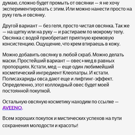
думаю, сложно будет промыть от овсянки — я не хочу
экспериментировать с этим. Или можно нанести просто на
руку гель и овсянку.
Другой вариант — без геля, просто чистая овсянка. Так же
— на щетку или на руку — и растираем по мокрому телу.
Овсянка с водой приобретает приятную кремовую
консистенцию. Ощущение, что крем втираешь в кожу.
Можно добавить овсянку в любой скраб. Можно делать
маски. Простейший вариант — овес+мед в равных
пропорциях. Кстати, мед — еще один любимейший
косметический ингредиент Клеопатры. И кстати.
Полисахариды овса дают еще и лифтинг-эффект.
Определенно, этот коллоидный овес будет моей
постоянной покупкой.
Остальную овсяную косметику находим по ссылке —
AVEENO
.
Всем хороших покупок и мистических успехов на пути
сохранения молодости и красоты!