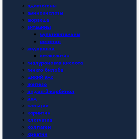
адаптогены
аминокислоты
аюрведа
витамины
мультивитамины
ретинол
водоросли
астаксантин
гиалуроновая кислота
гинкго билоба
дикий ямс
железо
индол-3-карбинол
йод
кальций
карнитин
клетчатка
коллаген
креатин