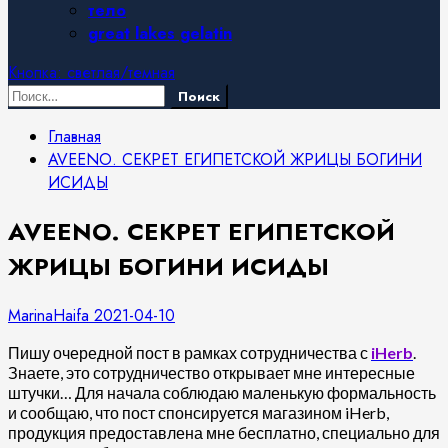
тело
great lakes gelatin
Кнопка: светлая/темная
Найти:
Главная
AVEENO. СЕКРЕТ ЕГИПЕТСКОЙ ЖРИЦЫ БОГИНИ
ИСИДЫ
AVEENO. СЕКРЕТ ЕГИПЕТСКОЙ
ЖРИЦЫ БОГИНИ ИСИДЫ
MarinaHaifa
2021-04-10
Пишу очередной пост в рамках сотрудничества с
iHerb
.
Знаете, это сотрудничество открывает мне интересные
штучки… Для начала соблюдаю маленькую формальность
и сообщаю, что пост спонсируется магазином iHerb,
продукция предоставлена мне бесплатно, специально для