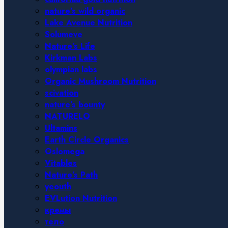
nature’s wild organic
Lake Avenue Nutrition
Solumeve
Nature’s Life
Kirkman Labs
olympian labs
Organic Mushroom Nutrition
scivation
nature’s bounty
NATURELO
Ultamins
Earth Circle Organics
Oslomega
Vitables
Nature’s Path
yeouth
EVLution Nutrition
кремы
тело