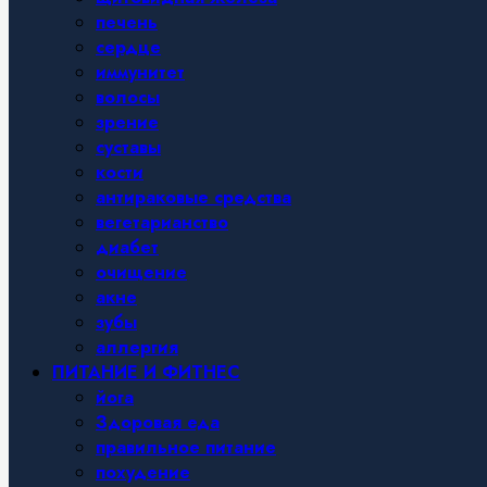
печень
сердце
иммунитет
волосы
зрение
суставы
кости
антираковые средства
вегетарианство
диабет
очищение
акне
зубы
аллергия
ПИТАНИЕ И ФИТНЕС
йога
Здоровая еда
правильное питание
похудение