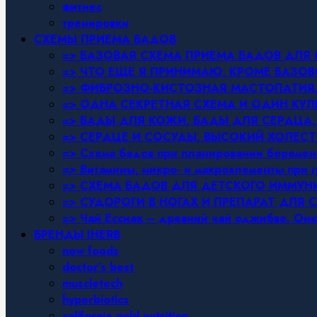
фитнес
тренировки
СХЕМЫ ПРИЕМА БАДОВ
=> БАЗОВАЯ СХЕМА ПРИЕМА БАДОВ ДЛ
=> ЧТО ЕЩЕ Я ПРИНИМАЮ, КРОМЕ БАЗ
=> ФИБРОЗНО-КИСТОЗНАЯ МАСТОПАТИЯ, 
=> ОДНА СЕКРЕТНАЯ СХЕМА И ОДИН КУЛ
=> БАДЫ ДЛЯ КОЖИ, БАДЫ ДЛЯ СЕРДЦА,
=> СЕРДЦЕ И СОСУДЫ, ВЫСОКИЙ ХОЛЕСТ
=> Схема бадов при планировании беремен
=> Витамины, микро- и макроэлементы при 
=> СХЕМА БАДОВ ДЛЯ ДЕТСКОГО ИММУН
=> СУДОРОГИ В НОГАХ И ПРЕПАРАТ ДЛЯ 
=> Чай Ессиак – древний чай оджибве. Онк
БРЕНДЫ IHERB
now foods
doctor’s best
muscletech
hyperbiotics
california gold nutrition