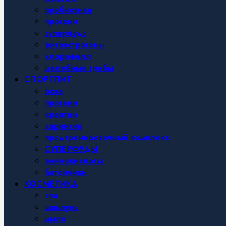
пробиотики
протеин
суперфудс
фитоэстрогены
хлорофилл
целебные грибы
СПОРТПИТ
bcaa
протеин
креатин
карнитин
предтренировочный комплекс
СУПЕРФУДЫ
аминокислоты
батончики
КОСМЕТИКА
спа
шампунь
мыло