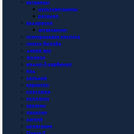
витамины
мультивитамины
ретинол
водоросли
астаксантин
гиалуроновая кислота
гинкго билоба
дикий ямс
железо
индол-3-карбинол
йод
кальций
карнитин
клетчатка
коллаген
креатин
лецитин
магний
мелатонин
Омега-3