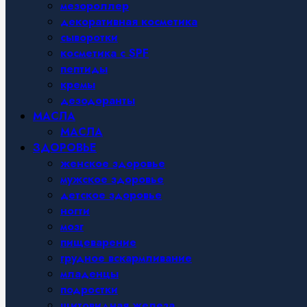
мезороллер
декоративная косметика
сыворотки
косметика с SPF
пептиды
кремы
дезодоранты
МАСЛА
МАСЛА
ЗДОРОВЬЕ
женское здоровье
мужское здоровье
детское здоровье
ногти
мозг
пищеварение
грудное вскармливание
младенцы
подростки
щитовидная железа