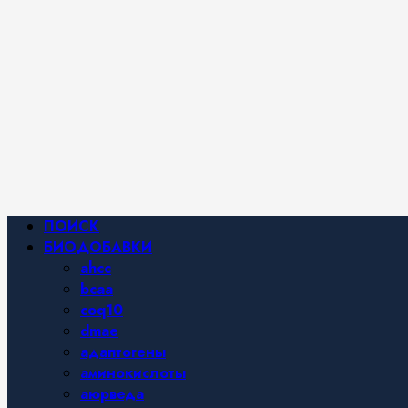
Фитнес и
спортивное
питание,
похудение и
правильное
питание —
все о
здоровом
образе
жизни.
Основное
ПОИСК
меню
БИОДОБАВКИ
ahcc
bcaa
coq10
dmae
адаптогены
аминокислоты
аюрведа