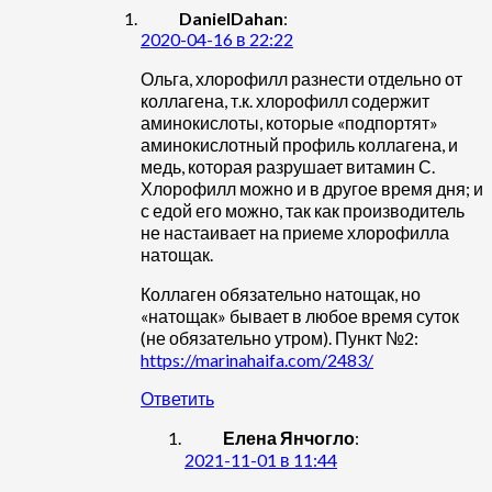
DanielDahan
:
2020-04-16 в 22:22
Ольга, хлорофилл разнести отдельно от
коллагена, т.к. хлорофилл содержит
аминокислоты, которые «подпортят»
аминокислотный профиль коллагена, и
медь, которая разрушает витамин С.
Хлорофилл можно и в другое время дня; и
с едой его можно, так как производитель
не настаивает на приеме хлорофилла
натощак.
Коллаген обязательно натощак, но
«натощак» бывает в любое время суток
(не обязательно утром). Пункт №2:
https://marinahaifa.com/2483/
Ответить
Елена Янчогло
:
2021-11-01 в 11:44