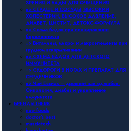
ЗРЕНИЯ И БАДЫ ДЛЯ ОЧИЩЕНИЯ
=> СЕРДЦЕ И СОСУДЫ, ВЫСОКИЙ
ХОЛЕСТЕРИН, ВЫСОКОЕ ДАВЛЕНИЕ,
ДИАБЕТ, ЦИСТИТ, ДЕТОКС-ФОРМУЛА
=> Схема бадов при планировании
беременности
=> Витамины, микро- и макроэлементы при
грудном вскармливании
=> СХЕМА БАДОВ ДЛЯ ДЕТСКОГО
ИММУНИТЕТА
=> СУДОРОГИ В НОГАХ И ПРЕПАРАТ ДЛЯ
СЕРДЕЧНИКОВ
=> Чай Ессиак – древний чай оджибве.
Онкология, диабет и укрепление
иммунитета
БРЕНДЫ IHERB
now foods
doctor’s best
muscletech
hyperbiotics