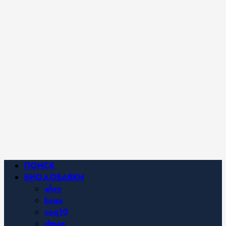
iHerb от
Марины
Хайфа.
Фитнес и
спортивное
питание,
похудение и
правильное
питание —
все о
здоровом
образе
жизни.
Основное
ПОИСК
меню
БИОДОБАВКИ
ahcc
bcaa
coq10
dmae