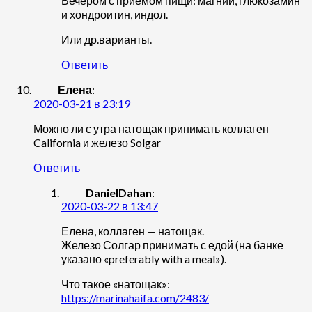
Вечером с приемом пищи: магний, глюкозамин
и хондроитин, индол.
Или др.варианты.
Ответить
Елена
:
2020-03-21 в 23:19
Можно ли с утра натощак принимать коллаген
California и железо Solgar
Ответить
DanielDahan
:
2020-03-22 в 13:47
Елена, коллаген — натощак.
Железо Солгар принимать с едой (на банке
указано «preferably with a meal»).
Что такое «натощак»:
https://marinahaifa.com/2483/