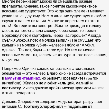
Многие переживают, можно ли смешивать разные
препараты. Конечно, такое понятие как конкурентное
всасывание существует. Это когда один элемент мешает
усваиваться другому. Но это явление существует в любом
случае в нашем питании. Мы же не перестаем от этого
есть?! Вот едите вы винегрет. Вам не приходит в голову
съесть из него сначала свеклу, через какое-то время
морковку, потом картофель, через час горошек? А когда
съели яблоко, а потом молока выпили? Не смущает, что
кальций из молока «убил» железо из яблока? А убил,
однако… Так вот, бады — та же еда. Но тем не менее
основные моменты, касаемые конкурентного всасывания,
мы учтем.
Например. Один из самых капризных в этом смысле
элементов — это железо. Благо, оно не всегда встречается
в
мультивитаминах
, но бывает. Проверяйте (iron по-
английски)!
Железо не любит кальций, магний и
клетчатку.
2 часа должно пройти между приемом железа
и этих препаратов.
Дальше. Хлорофилл содержит медь, которая разрушает
витамин С.
Поэтому хлорофилл — подальше от