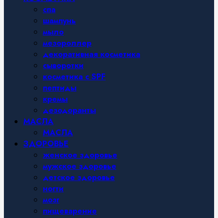
спа
шампунь
мыло
мезороллер
декоративная косметика
сыворотки
косметика с SPF
пептиды
кремы
дезодоранты
МАСЛА
МАСЛА
ЗДОРОВЬЕ
женское здоровье
мужское здоровье
детское здоровье
ногти
мозг
пищеварение