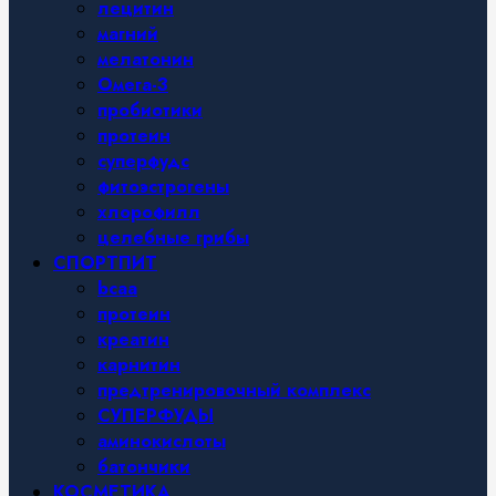
лецитин
магний
мелатонин
Омега-3
пробиотики
протеин
суперфудс
фитоэстрогены
хлорофилл
целебные грибы
СПОРТПИТ
bcaa
протеин
креатин
карнитин
предтренировочный комплекс
СУПЕРФУДЫ
аминокислоты
батончики
КОСМЕТИКА