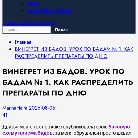
тело
great lakes gelatin
Кнопка: светлая/темная
Найти:
Главная
ВИНЕГРЕТ ИЗ БАДОВ. УРОК ПО БАДАМ № 1. КАК
РАСПРЕДЕЛИТЬ ПРЕПАРАТЫ ПО ДНЮ
ВИНЕГРЕТ ИЗ БАДОВ. УРОК ПО
БАДАМ № 1. КАК РАСПРЕДЕЛИТЬ
ПРЕПАРАТЫ ПО ДНЮ
MarinaHaifa
2026-08-06
41
Друзья мои, с тех пор как я опубликовала свою
базовую
схему приема бадов
, на меня обрушился просто шквал