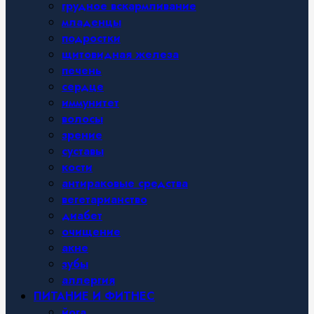
грудное вскармливание
младенцы
подростки
щитовидная железа
печень
сердце
иммунитет
волосы
зрение
суставы
кости
антираковые средства
вегетарианство
диабет
очищение
акне
зубы
аллергия
ПИТАНИЕ И ФИТНЕС
йога