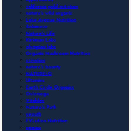
california gold nutrition
nature’s wild organic
Lake Avenue Nutrition
Solumeve
Nature’s Life
Kirkman Labs
olympian labs
Organic Mushroom Nutrition
scivation
nature’s bounty
NATURELO
Ultamins
Earth Circle Organics
Oslomega
Vitables
Nature’s Path
yeouth
EVLution Nutrition
кремы