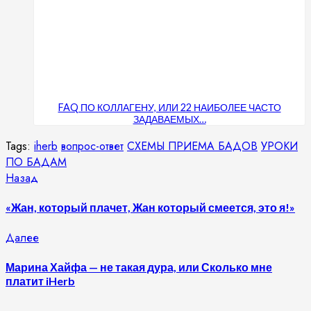
FAQ ПО КОЛЛАГЕНУ, ИЛИ 22 НАИБОЛЕЕ ЧАСТО
ЗАДАВАЕМЫХ…
Tags:
iherb
вопрос-ответ
СХЕМЫ ПРИЕМА БАДОВ
УРОКИ
ПО БАДАМ
Продолжить
Предыдущая
Назад
запись:
чтение
«Жан, который плачет, Жан который смеется, это я!»
Следующая
Далее
запись:
Марина Хайфа — не такая дура, или Сколько мне
платит iHerb