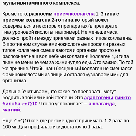
мультивитаминного комплекса.
Кроме того,
разносим
прием коллагена
1, 3 типа с
приемом коллагена 2-го типа
, который может
содержаться в некоторых препаратах (в препарате
гиалуроновой кислоты, например). Не меньше часа
должно пройти между приемами разных типов коллагена.
В противном случае аминокислотные профили разных
типов коллагена смешиваются и организм просто не
распознает наш волшебный коллаген! Коллаген 1,3 типа
пьем не меньше чем за 30 минут до еды. Это важно. По той
же причине. Чтобы наш бесценный коллаген не смешался
с аминокислотами из пищи и остался «узнаваемым» для
организма.
Дальше. Учитываем, что какие-то препараты могут
бодрить в той или иной степени. Это
адаптогены
,
гинкго
билоба
,
coQ10
. Что-то успокаивает —
ашваганда
,
магний
.
Еще. CoQ10 кое-где рекомендуют принимать 1-2 раза по
100 мг. Для профилактики достаточно 1 раза.