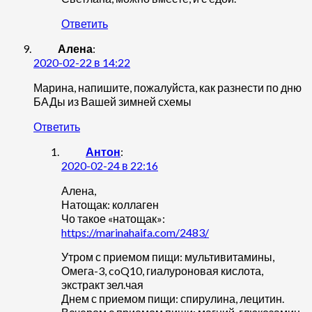
Ответить
Алена
:
2020-02-22 в 14:22
Марина, напишите, пожалуйста, как разнести по дню
БАДы из Вашей зимней схемы
Ответить
Антон
:
2020-02-24 в 22:16
Алена,
Натощак: коллаген
Чо такое «натощак»:
https://marinahaifa.com/2483/
Утром с приемом пищи: мультивитамины,
Омега-3, coQ10, гиалуроновая кислота,
экстракт зел.чая
Днем с приемом пищи: спирулина, лецитин.