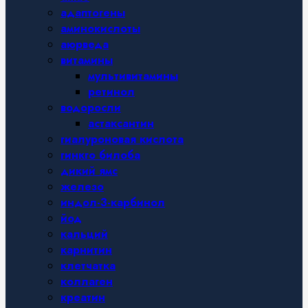
адаптогены
аминокислоты
аюрведа
витамины
мультивитамины
ретинол
водоросли
астаксантин
гиалуроновая кислота
гинкго билоба
дикий ямс
железо
индол-3-карбинол
йод
кальций
карнитин
клетчатка
коллаген
креатин