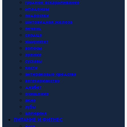
грудное вскармливание
младенцы
подростки
щитовидная железа
печень
сердце
иммунитет
волосы
зрение
суставы
кости
антираковые средства
вегетарианство
диабет
очищение
акне
зубы
аллергия
ПИТАНИЕ И ФИТНЕС
йога