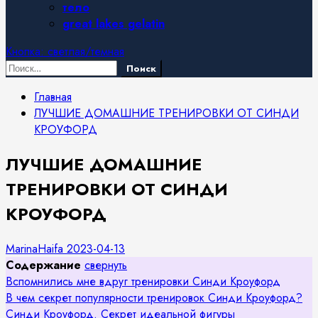
тело
great lakes gelatin
Кнопка: светлая/темная
Найти:
Главная
ЛУЧШИЕ ДОМАШНИЕ ТРЕНИРОВКИ ОТ СИНДИ
КРОУФОРД
ЛУЧШИЕ ДОМАШНИЕ
ТРЕНИРОВКИ ОТ СИНДИ
КРОУФОРД
MarinaHaifa
2023-04-13
Содержание
свернуть
Вспомнились мне вдруг тренировки Синди Кроуфорд
В чем секрет популярности тренировок Синди Кроуфорд?
Синди Кроуфорд. Секрет идеальной фигуры