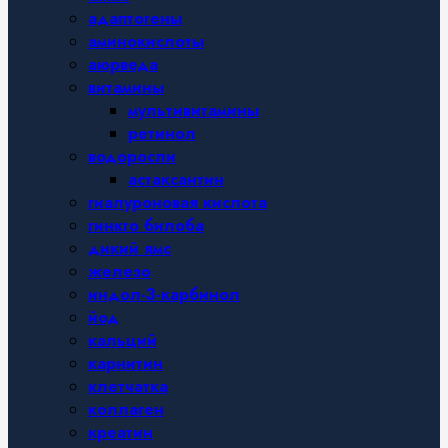
адаптогены
аминокислоты
аюрведа
витамины
мультивитамины
ретинол
водоросли
астаксантин
гиалуроновая кислота
гинкго билоба
дикий ямс
железо
индол-3-карбинол
йод
кальций
карнитин
клетчатка
коллаген
креатин