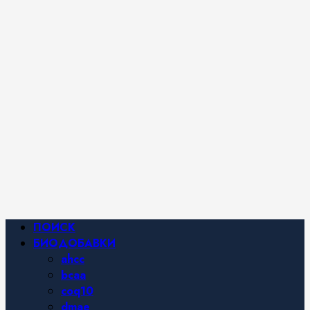
iHerb от
Марины
Хайфа.
Фитнес и
спортивное
питание,
похудение и
правильное
питание —
все о
здоровом
образе
жизни.
Основное
ПОИСК
меню
БИОДОБАВКИ
ahcc
bcaa
coq10
dmae