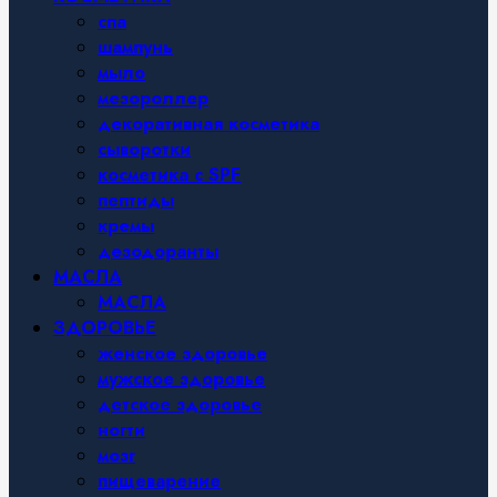
спа
шампунь
мыло
мезороллер
декоративная косметика
сыворотки
косметика с SPF
пептиды
кремы
дезодоранты
МАСЛА
МАСЛА
ЗДОРОВЬЕ
женское здоровье
мужское здоровье
детское здоровье
ногти
мозг
пищеварение