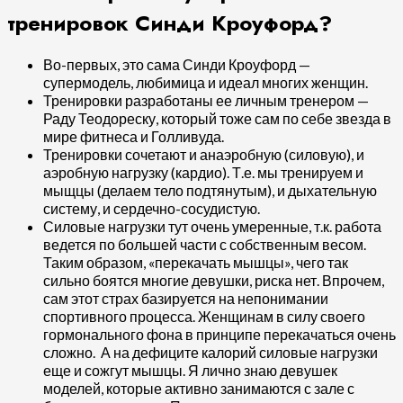
тренировок Синди Кроуфорд?
Во-первых, это сама Синди Кроуфорд —
супермодель, любимица и идеал многих женщин.
Тренировки разработаны ее личным тренером —
Раду Теодореску, который тоже сам по себе звезда в
мире фитнеса и Голливуда.
Тренировки сочетают и анаэробную (силовую), и
аэробную нагрузку (кардио). Т.е. мы тренируем и
мыщцы (делаем тело подтянутым), и дыхательную
систему, и сердечно-сосудистую.
Силовые нагрузки тут очень умеренные, т.к. работа
ведется по большей части с собственным весом.
Таким образом, «перекачать мышцы», чего так
сильно боятся многие девушки, риска нет. Впрочем,
сам этот страх базируется на непонимании
спортивного процесса. Женщинам в силу своего
гормонального фона в принципе перекачаться очень
сложно. А на дефиците калорий силовые нагрузки
еще и сожгут мышцы. Я лично знаю девушек
моделей, которые активно занимаются с зале с