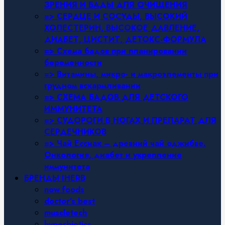
ЗРЕНИЯ И БАДЫ ДЛЯ ОЧИЩЕНИЯ
=> СЕРДЦЕ И СОСУДЫ, ВЫСОКИЙ
ХОЛЕСТЕРИН, ВЫСОКОЕ ДАВЛЕНИЕ,
ДИАБЕТ, ЦИСТИТ, ДЕТОКС-ФОРМУЛА
=> Схема бадов при планировании
беременности
=> Витамины, микро- и макроэлементы при
грудном вскармливании
=> СХЕМА БАДОВ ДЛЯ ДЕТСКОГО
ИММУНИТЕТА
=> СУДОРОГИ В НОГАХ И ПРЕПАРАТ ДЛЯ
СЕРДЕЧНИКОВ
=> Чай Ессиак – древний чай оджибве.
Онкология, диабет и укрепление
иммунитета
БРЕНДЫ IHERB
now foods
doctor’s best
muscletech
hyperbiotics