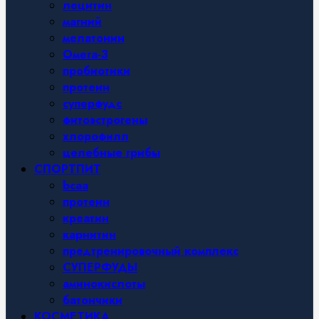
лецитин
магний
мелатонин
Омега-3
пробиотики
протеин
суперфудс
фитоэстрогены
хлорофилл
целебные грибы
СПОРТПИТ
bcaa
протеин
креатин
карнитин
предтренировочный комплекс
СУПЕРФУДЫ
аминокислоты
батончики
КОСМЕТИКА