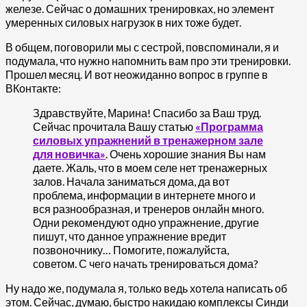
железе. Сейчас о домашних тренировках, но элемент
умеренных силовых нагрузок в них тоже будет.
В общем, поговорили мы с сестрой, повспоминали, я и
подумала, что нужно напомнить вам про эти тренировки.
Прошел месяц. И вот неожиданно вопрос в группе в
ВКонтакте:
Здравствуйте, Марина! Спасибо за Ваш труд.
Сейчас прочитала Вашу статью
«Программа
силовых упражнений в тренажерном зале
для новичка»
. Очень хорошие знания Вы нам
даете. Жаль, что в моем селе нет тренажерных
залов. Начала заниматься дома, да вот
проблема, информации в интернете много и
вся разнообразная, и тренеров онлайн много.
Одни рекомендуют одно упражнение, другие
пишут, что данное упражнение вредит
позвоночнику… Помогите, пожалуйста,
советом. С чего начать тренироваться дома?
Ну надо же, подумала я, только ведь хотела написать об
этом. Сейчас, думаю, быстро накидаю комплексы Синди