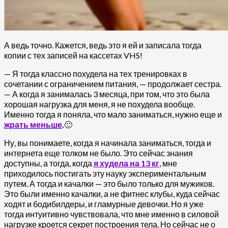
А ведь точно. Кажется, ведь это я ей и записала тогда
копии с тех записей на кассетах VHS!
— Я тогда классно похудела на тех тренировках в
сочетании с ограничением питания, — продолжает сестра.
— А когда я занималась 3 месяца, при том, что это была
хорошая нагрузка для меня, я не похудела вообще.
Именно тогда я поняла, что мало заниматься, нужно еще и
жрать меньше
.
🙂
Ну, вы понимаете, когда я начинала заниматься, тогда и
интернета еще толком не было. Это сейчас знания
доступны, а тогда, когда
я худела на 13 кг
, мне
приходилось постигать эту науку экспериментальным
путем. А тогда и качалки — это было только для мужиков.
Это были именно качалки, а не фитнес клубы, куда сейчас
ходят и бодибилдеры, и гламурные девочки. Но я уже
тогда интуитивно чувствовала, что мне именно в силовой
нагрузке кроется секрет построения тела. Но сейчас не о