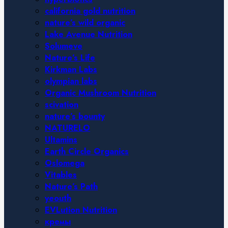
california gold nutrition
nature’s wild organic
Lake Avenue Nutrition
Solumeve
Nature’s Life
Kirkman Labs
olympian labs
Organic Mushroom Nutrition
scivation
nature’s bounty
NATURELO
Ultamins
Earth Circle Organics
Oslomega
Vitables
Nature’s Path
yeouth
EVLution Nutrition
кремы