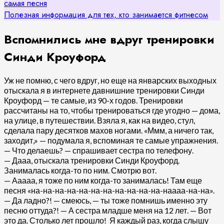
самая песня
Полезная информация для тех, кто занимается фитнесом
Вспомнились мне вдруг тренировки
Синди Кроуфорд
Уж не помню, с чего вдруг, но еще на январских выходных
отыскала я в интернете давнишние тренировки Синди
Кроуфорд — те самые, из 90-х годов. Тренировки
рассчитаны на то, чтобы тренироваться где угодно — дома,
на улице, в путешествии. Взяла я, как на видео, стул,
сделала пару десятков махов ногами. «Ммм, а ничего так,
заходит,» — подумала я, вспоминая те самые упражнения.
— Что делаешь? — спрашивает сестра по телефону.
— Дааа, отыскала тренировки Синди Кроуфорд.
Занималась когда-то по ним. Смотрю вот.
— Ааааа, я тоже по ним когда-то занималась! Там еще
песня «на-на-на-на-на-на-на-на-на-на-на-наааа-на-на».
— Да ладно?! — смеюсь, — ты тоже помнишь именно эту
песню оттуда?! — А сестра младше меня на 12 лет. — Вот
это да. Столько лет прошло! Я каждый раз, когда слышу