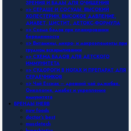
ЗРЕНИЯ И БАДЫ ДЛЯ ОЧИЩЕНИЯ
=> СЕРДЦЕ И СОСУДЫ, ВЫСОКИЙ
ХОЛЕСТЕРИН, ВЫСОКОЕ ДАВЛЕНИЕ,
ДИАБЕТ, ЦИСТИТ, ДЕТОКС-ФОРМУЛА
=> Схема бадов при планировании
беременности
=> Витамины, микро- и макроэлементы при
грудном вскармливании
=> СХЕМА БАДОВ ДЛЯ ДЕТСКОГО
ИММУНИТЕТА
=> СУДОРОГИ В НОГАХ И ПРЕПАРАТ ДЛЯ
СЕРДЕЧНИКОВ
=> Чай Ессиак – древний чай оджибве.
Онкология, диабет и укрепление
иммунитета
БРЕНДЫ IHERB
now foods
doctor’s best
muscletech
hyperbiotics