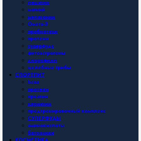
лецитин
магний
мелатонин
Омега-3
пробиотики
протеин
суперфудс
фитоэстрогены
хлорофилл
целебные грибы
СПОРТПИТ
bcaa
протеин
креатин
карнитин
предтренировочный комплекс
СУПЕРФУДЫ
аминокислоты
батончики
КОСМЕТИКА