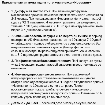
Применение антиоксидантного комплекса «Новомин»
1.
Диффузная мастопатия:
При лечении диффузных
мастопатии с применением классических схем боли исчезают за
2-3 месяца. При использовании «Новомина» боли уходят за 1-2
курса у 92 % пациенток. «Новомин» применяется ежедневно в
течение 7-10 дней, начиная с 7-10-го дня менструального цикла
(через 3-4 дня после месячных).
2.
Язвенная болезнь желудка и 12-перстной кишки
: В период
обострения АК «Новомин» применяется по 10 капсул 7-10 дней
— наблюдается полное руб­ цевание язв среднего диаметра без
медикаментозного лечения и диеты. Для профилактики
сезонных обострений рекомендуется принимать АК «Новомин»
за 1,5-2 недели до предполагаемого обострения в тех же дозах.
3.
Профилактика заболевания гриппом:
По 4 капсулы в сутки
— за 1 месяц до предполагаемой эпидемии и весь период до ее
окончания.
4.
Иммунодепрессивные состояния:
При выраженной
иммунодепрессии восстановление показателей иммунного
статуса наблюдается уже через 3-4 недели ежедневного приема
«Новомина» по 10 капсул в сутки в 1 прием. После
восстановления показателей клеточного и гуморального
иммунитета рекомендуется продолжить прием «Новомина» по 4
капсулы утром после еды в течение года.
Детям с 2 до 5 лет
— лечебная доза 5 капсул в сутки, после 5