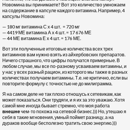
Новомина вы принимаете? Вот это количество умножаем
на содержание в капсуле каждого витамина. Например, 4
капсулы Новомина:
— 180 мг витамина С х 4 шт. = 720 мг
— 4419 МЕ витамина А х 4 шт. = 17 676 МЕ
— 44 МЕ витамина Е х 4 шт. = 176 МЕ.
Вот эти полученные итоговые количества всех трех
витаминов вам нужно взять из айхербовских препаратов.
Ничего страшного, что цифры получатся примерные. В
любом случае, мы все по-разному усваиваем витамины, и
у нас у всех разный рацион, из которого мы также в разных
количествах получаем витамины. Т.е. не критично, если вы
повторите формулу с точностью не до милиграмма.
Я на самом деле не так плохо отношусь к сетевикам, как
может показаться. Они трудяги, и я их за это уважаю. Хотя
самой мне иногда бывает стремно, что моя работа
внешне
чем-то похожа на сетевой бизнес.))) Но, утешаю я
себя в такие мгновения, умный поймет разницу, а на
дураков вообще бесполезно тратить свою энергию.)))