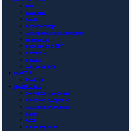
спа
шампунь
мыло
мезороллер
декоративная косметика
сыворотки
косметика с SPF
пептиды
кремы
дезодоранты
МАСЛА
МАСЛА
ЗДОРОВЬЕ
женское здоровье
мужское здоровье
детское здоровье
ногти
мозг
пищеварение