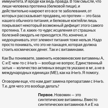
иммунитета. И вроде как ведь правда. В том смысле, что
лиши человека протеина (белковой пищи), и
действительно накроют его все те заболевания, от
которых рассказывает продавец, но протеин — это база
нашего обычного питания, и белковые коктейли лишь
покрывают некоторый возможный дефицит этого самого
протеина. Т.е. каких-то чудес исцеления от страшных
болезней ожидать не приходится. Но, конечно, и
недооценивать этот элемент питания тоже нельзя. Надо
просто понимать, что это не панацея, которая должна
стоить космических денег. Так и с витаминами.
Как Вы понимаете, заменить новоминовские витамины А,
С и Е чем-то с iHerb — вообще не вопрос. Единственный
затык — количество активных веществ указано в мг, а не в
международных единицах (МЕ), как на iHerb. Я помогу.
Оговорим еще, что нам дает замена препаратами с iHerb.
Т.е. для чего это вообще делать?
Первое.
Новомин — это
синтетические витамины. Вместо
синтетических витаминов А и Е на