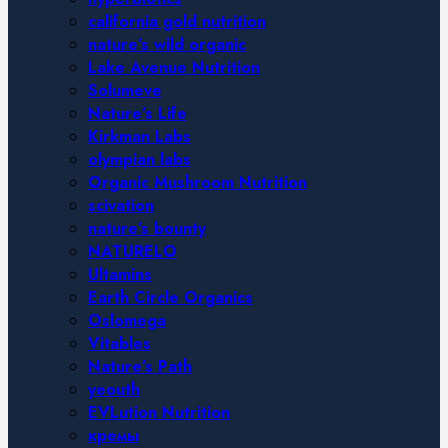
california gold nutrition
nature’s wild organic
Lake Avenue Nutrition
Solumeve
Nature’s Life
Kirkman Labs
olympian labs
Organic Mushroom Nutrition
scivation
nature’s bounty
NATURELO
Ultamins
Earth Circle Organics
Oslomega
Vitables
Nature’s Path
yeouth
EVLution Nutrition
кремы