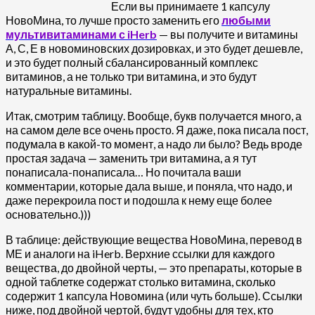
Если вы принимаете 1 капсулу
НовоМина, то лучше просто заменить его
любыми
мультивитаминами с iHerb
— вы получите и витамины
А, С, Е в новоминовских дозировках, и это будет дешевле,
и это будет полный сбалансированный комплекс
витаминов, а не только три витамина, и это будут
натуральные витамины.
Итак, смотрим таблицу. Вообще, букв получается много, а
на самом деле все очень просто. Я даже, пока писала пост,
подумала в какой-то момент, а надо ли было? Ведь вроде
простая задача — заменить три витамина, а я тут
понаписала-понаписала… Но почитала ваши
комментарии, которые дала выше, и поняла, что надо, и
даже перекроила пост и подошла к нему еще более
основательно.)))
В таблице: действующие вещества НовоМина, перевод в
МЕ и аналоги на iHerb. Верхние ссылки для каждого
вещества, до двойной черты, — это препараты, которые в
одной таблетке содержат столько витамина, сколько
содержит 1 капсула Новомина (или чуть больше). Ссылки
ниже, под двойной чертой, будут удобны для тех, кто