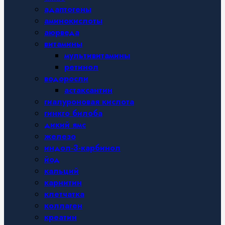
адаптогены
аминокислоты
аюрведа
витамины
мультивитамины
ретинол
водоросли
астаксантин
гиалуроновая кислота
гинкго билоба
дикий ямс
железо
индол-3-карбинол
йод
кальций
карнитин
клетчатка
коллаген
креатин