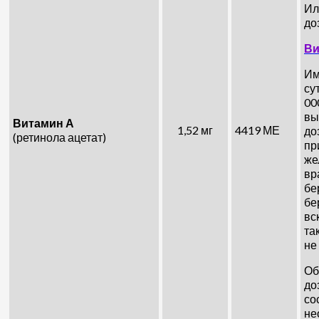
Ил
до
Ви
Им
су
00
вы
Витамин А
1,52 мг
4419 МЕ
до
(ретинола ацетат)
пр
же
вр
бе
бе
вс
та
не
Об
до
со
не