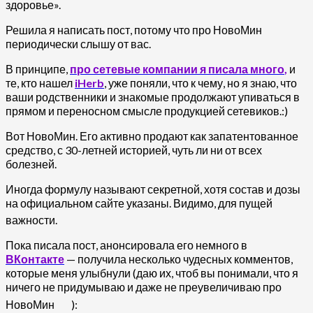
здоровье».
Решила я написать пост, потому что про НовоМин
периодически слышу от вас.
В принципе,
про сетевые компании я писала много
,
и
те, кто нашел
iHerb
, уже поняли, что к чему, но я знаю, что
ваши родственники и знакомые продолжают упиваться в
прямом и переносном смысле продукцией сетевиков.:)
Вот НовоМин. Его активно продают как запатентованное
средство, с 30-летней историей, чуть ли ни от всех
болезней.
Иногда формулу называют секретной, хотя состав и дозы
на официальном сайте указаны. Видимо, для пущей
важности.
Пока писала пост, анонсировала его немного в
ВКонтакте
— получила несколько чудесных комментов,
которые меня улыбнули (даю их, чтоб вы понимали, что я
ничего не придумываю и даже не преувеличиваю про
НовоМин
):