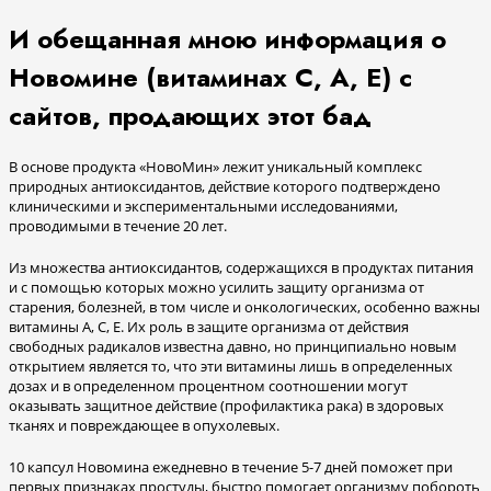
И обещанная мною информация о
Новомине (витаминах С, А, Е) с
сайтов, продающих этот бад
В основе продукта «НовоМин» лежит уникальный комплекс
природных антиоксидантов, действие которого подтверждено
клиническими и экспериментальными исследованиями,
проводимыми в течение 20 лет.
Из множества антиоксидантов, содержащихся в продуктах питания
и с помощью которых можно усилить защиту организма от
старения, болезней, в том числе и онкологических, особенно важны
витамины А, С, Е. Их роль в защите организма от действия
свободных радикалов известна давно, но принципиально новым
открытием является то, что эти витамины лишь в определенных
дозах и в определенном процентном соотношении могут
оказывать защитное действие (профилактика рака) в здоровых
тканях и повреждающее в опухолевых.
10 капсул Новомина ежедневно в течение 5-7 дней поможет при
первых признаках простуды, быстро помогает организму побороть