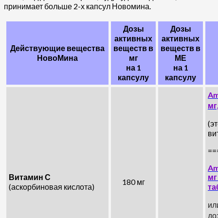
принимает больше 2-х капсул Новомина.
Дозы
Дозы
активных
активных
Действующие вещества
веществ в
веществ в
НовоМина
мг
МЕ
на 1
на 1
капсулу
капсулу
Am
мг
(э
ви
==
Am
Витамин С
мг
180 мг
(аскорбиновая кислота)
та
ил
до