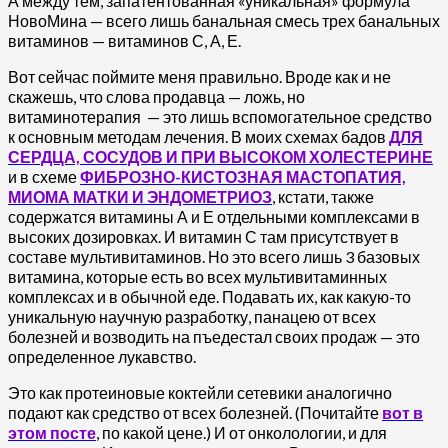
А между тем, запатентованная «уникальная» формула
НовоМина — всего лишь банальная смесь трех банальных
витаминов — витаминов С, А, Е.
Вот сейчас поймите меня правильно. Вроде как и не
скажешь, что слова продавца — ложь, но
витаминотерапия — это лишь вспомогательное средство
к основным методам лечения. В моих схемах бадов
ДЛЯ
СЕРДЦА, СОСУДОВ И ПРИ ВЫСОКОМ ХОЛЕСТЕРИНЕ
и в схеме
ФИБРОЗНО-КИСТОЗНАЯ МАСТОПАТИЯ,
МИОМА МАТКИ И ЭНДОМЕТРИОЗ
, кстати, также
содержатся витамины А и Е отдельными комплексами в
высоких дозировках. И витамин С там присутствует в
составе мультивитаминов. Но это всего лишь 3 базовых
витамина, которые есть во всех мультивитаминных
комплексах и в обычной еде. Подавать их, как какую-то
уникальную научную разработку, панацею от всех
болезней и возводить на пъедестал своих продаж — это
определенное лукавство.
Это как протеиновые коктейли сетевики аналогично
подают как средство от всех болезней. (Почитайте
вот в
этом посте
, по какой цене.) И от онколологии, и для