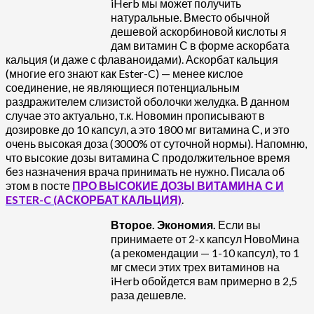
iHerb мы может получить
натуральные. Вместо обычной
дешевой аскорбиновой кислоты я
дам витамин С в форме аскорбата
кальция (и даже с флаваноидами). Аскорбат кальция
(многие его знают как Ester-C) — менее кислое
соединение, не являющиеся потенциальным
раздражителем слизистой оболочки желудка. В данном
случае это актуально, т.к. Новомин прописывают в
дозировке до 10 капсул, а это 1800 мг витамина С, и это
очень высокая доза (3000% от суточной нормы). Напомню,
что высокие дозы витамина С продолжительное время
без назначения врача принимать не нужно. Писала об
этом в посте
ПРО ВЫСОКИЕ ДОЗЫ ВИТАМИНА С И
ESTER-C (АСКОРБАТ КАЛЬЦИЯ)
.
Второе. Экономия.
Если вы
принимаете от 2-х капсул НовоМина
(а рекомендации — 1-10 капсул), то 1
мг смеси этих трех витаминов на
iHerb обойдется вам примерно в 2,5
раза дешевле.