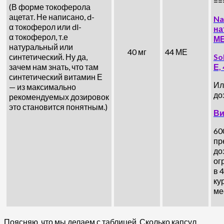
==
(В форме токоферола
ацетат. Не написано, d-
Na
α токоферол или dl-
на
α токоферол, т.е
МЕ
натуральный или
40 мг
44 МЕ
синтетический. Ну да,
So
зачем нам знать, что там
Е,
синтетический витамин Е
Ил
— из максимально
до
рекомендуемых дозировок
это становится понятным.)
Ви
60
пр
до
ог
в 
ку
ме
Поясняю, что мы делаем с таблицей. Сколько капсул