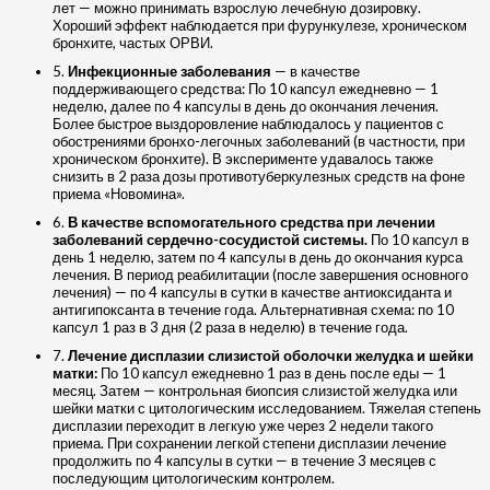
лет — можно принимать взрослую лечебную дозировку.
Хороший эффект наблюдается при фурункулезе, хроническом
бронхите, частых ОРВИ.
5.
Инфекционные заболевания
— в качестве
поддерживающего средства: По 10 капсул ежедневно — 1
неделю, далее по 4 капсулы в день до окончания лечения.
Более быстрое выздоровление наблюдалось у пациентов с
обострениями бронхо-легочных заболеваний (в частности, при
хроническом бронхите). В эксперименте удавалось также
снизить в 2 раза дозы противотуберкулезных средств на фоне
приема «Новомина».
6.
В качестве вспомогательного средства при лечении
заболеваний сердечно-сосудистой системы.
По 10 капсул в
день 1 неделю, затем по 4 капсулы в день до окончания курса
лечения. В период реабилитации (после завершения основного
лечения) — по 4 капсулы в сутки в качестве антиоксиданта и
антигипоксанта в течение года. Альтернативная схема: по 10
капсул 1 раз в 3 дня (2 раза в неделю) в течение года.
7.
Лечение дисплазии слизистой оболочки желудка и шейки
матки:
По 10 капсул ежедневно 1 раз в день после еды — 1
месяц. Затем — контрольная биопсия слизистой желудка или
шейки матки с цитологическим исследованием. Тяжелая степень
дисплазии переходит в легкую уже через 2 недели такого
приема. При сохранении легкой степени дисплазии лечение
продолжить по 4 капсулы в сутки — в течение 3 месяцев с
последующим цитологическим контролем.