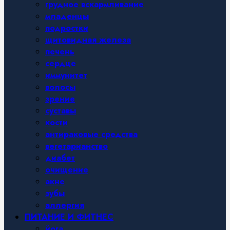
грудное вскармливание
младенцы
подростки
щитовидная железа
печень
сердце
иммунитет
волосы
зрение
суставы
кости
антираковые средства
вегетарианство
диабет
очищение
акне
зубы
аллергия
ПИТАНИЕ И ФИТНЕС
йога