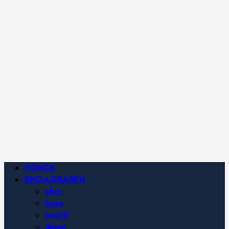
iHerb от
Марины
Хайфа.
Фитнес и
спортивное
питание,
похудение и
правильное
питание —
все о
здоровом
образе
жизни.
Основное
ПОИСК
меню
БИОДОБАВКИ
ahcc
bcaa
coq10
dmae