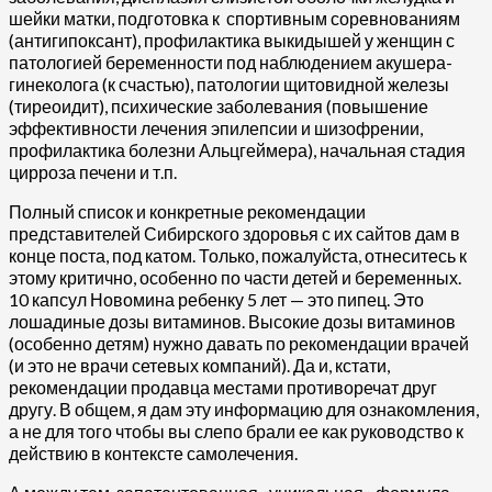
шейки матки, подготовка к спортивным соревнованиям
(антигипоксант), профилактика выкидышей у женщин с
патологией беременности под наблюдением акушера-
гинеколога (к счастью), патологии щитовидной железы
(тиреоидит), психические заболевания (повышение
эффективности лечения эпилепсии и шизофрении,
профилактика болезни Альцгеймера), начальная стадия
цирроза печени и т.п.
Полный список и конкретные рекомендации
представителей Сибирского здоровья с их сайтов дам в
конце поста, под катом. Только, пожалуйста, отнеситесь к
этому критично, особенно по части детей и беременных.
10 капсул Новомина ребенку 5 лет — это пипец. Это
лошадиные дозы витаминов. Высокие дозы витаминов
(особенно детям) нужно давать по рекомендации врачей
(и это не врачи сетевых компаний). Да и, кстати,
рекомендации продавца местами противоречат друг
другу. В общем, я дам эту информацию для ознакомления,
а не для того чтобы вы слепо брали ее как руководство к
действию в контексте самолечения.