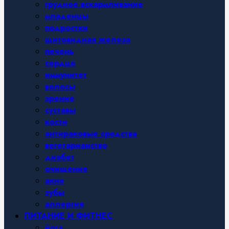
грудное вскармливание
младенцы
подростки
щитовидная железа
печень
сердце
иммунитет
волосы
зрение
суставы
кости
антираковые средства
вегетарианство
диабет
очищение
акне
зубы
аллергия
ПИТАНИЕ И ФИТНЕС
йога