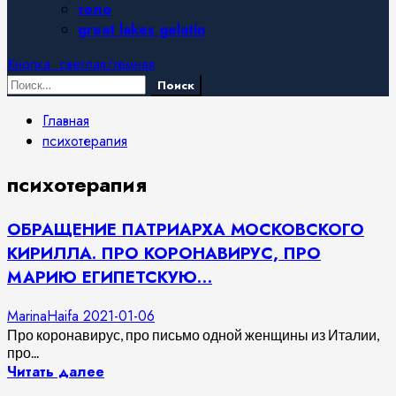
тело
great lakes gelatin
Кнопка: светлая/темная
Найти:
Главная
психотерапия
психотерапия
ОБРАЩЕНИЕ ПАТРИАРХА МОСКОВСКОГО
КИРИЛЛА. ПРО КОРОНАВИРУС, ПРО
МАРИЮ ЕГИПЕТСКУЮ…
MarinaHaifa
2021-01-06
Про коронавирус, про письмо одной женщины из Италии,
про...
Читать далее