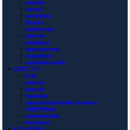
лецитин
магний
мелатонин
Омега-3
пробиотики
протеин
суперфудс
фитоэстрогены
хлорофилл
целебные грибы
СПОРТПИТ
bcaa
протеин
креатин
карнитин
предтренировочный комплекс
СУПЕРФУДЫ
аминокислоты
батончики
КОСМЕТИКА