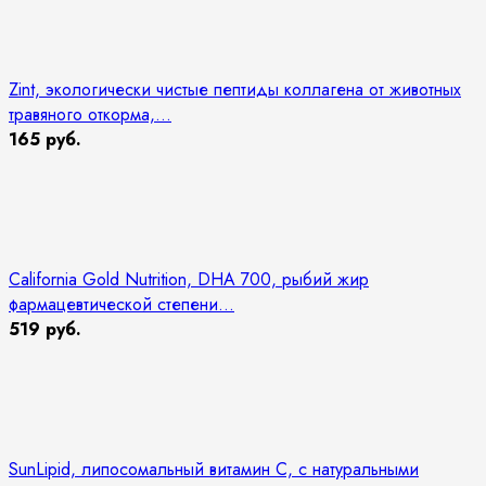
Zint, экологически чистые пептиды коллагена от животных
травяного откорма,...
165 руб.
California Gold Nutrition, DHA 700, рыбий жир
фармацевтической степени...
519 руб.
SunLipid, липосомальный витамин C, с натуральными