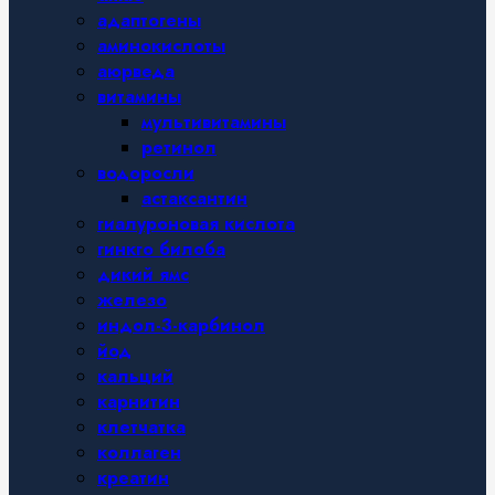
адаптогены
аминокислоты
аюрведа
витамины
мультивитамины
ретинол
водоросли
астаксантин
гиалуроновая кислота
гинкго билоба
дикий ямс
железо
индол-3-карбинол
йод
кальций
карнитин
клетчатка
коллаген
креатин