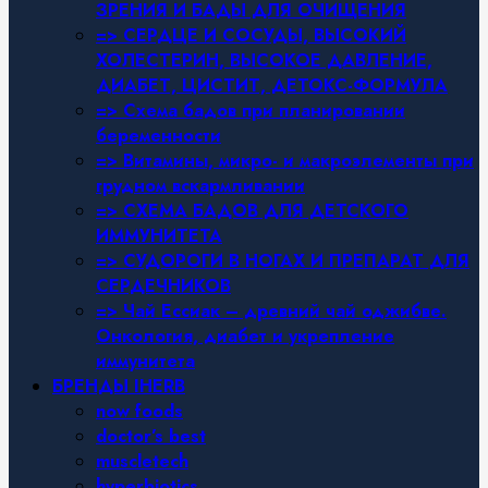
ЗРЕНИЯ И БАДЫ ДЛЯ ОЧИЩЕНИЯ
=> СЕРДЦЕ И СОСУДЫ, ВЫСОКИЙ
ХОЛЕСТЕРИН, ВЫСОКОЕ ДАВЛЕНИЕ,
ДИАБЕТ, ЦИСТИТ, ДЕТОКС-ФОРМУЛА
=> Схема бадов при планировании
беременности
=> Витамины, микро- и макроэлементы при
грудном вскармливании
=> СХЕМА БАДОВ ДЛЯ ДЕТСКОГО
ИММУНИТЕТА
=> СУДОРОГИ В НОГАХ И ПРЕПАРАТ ДЛЯ
СЕРДЕЧНИКОВ
=> Чай Ессиак – древний чай оджибве.
Онкология, диабет и укрепление
иммунитета
БРЕНДЫ IHERB
now foods
doctor’s best
muscletech
hyperbiotics