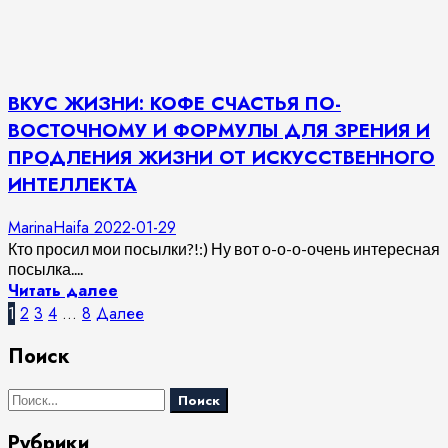
ВКУС ЖИЗНИ: КОФЕ СЧАСТЬЯ ПО-
ВОСТОЧНОМУ И ФОРМУЛЫ ДЛЯ ЗРЕНИЯ И
ПРОДЛЕНИЯ ЖИЗНИ ОТ ИСКУССТВЕННОГО
ИНТЕЛЛЕКТА
MarinaHaifa
2022-01-29
Кто просил мои посылки?!:) Ну вот о-о-о-очень интересная
посылка....
Читать далее
Пагинация
1
2
3
4
…
8
Далее
записей
Поиск
Найти:
Рубрики