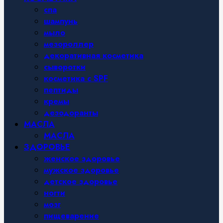
спа
шампунь
мыло
мезороллер
декоративная косметика
сыворотки
косметика с SPF
пептиды
кремы
дезодоранты
МАСЛА
МАСЛА
ЗДОРОВЬЕ
женское здоровье
мужское здоровье
детское здоровье
ногти
мозг
пищеварение