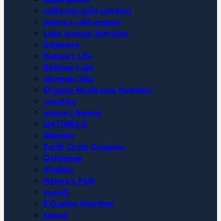
california gold nutrition
nature’s wild organic
Lake Avenue Nutrition
Solumeve
Nature’s Life
Kirkman Labs
olympian labs
Organic Mushroom Nutrition
scivation
nature’s bounty
NATURELO
Ultamins
Earth Circle Organics
Oslomega
Vitables
Nature’s Path
yeouth
EVLution Nutrition
кремы