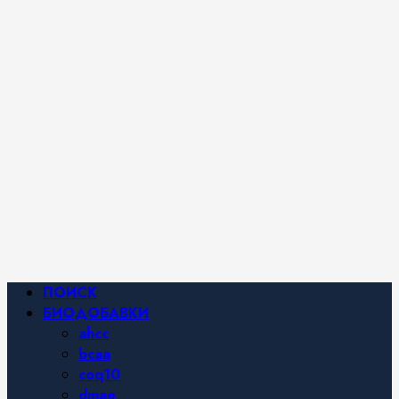
iHerb от
Марины
Хайфа.
Фитнес и
спортивное
питание,
похудение и
правильное
питание —
все о
здоровом
образе
жизни.
Основное
ПОИСК
меню
БИОДОБАВКИ
ahcc
bcaa
coq10
dmae