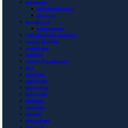
витамины
мультивитамины
ретинол
водоросли
астаксантин
гиалуроновая кислота
гинкго билоба
дикий ямс
железо
индол-3-карбинол
йод
кальций
карнитин
клетчатка
коллаген
креатин
лецитин
магний
мелатонин
Омега-3