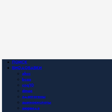
Фитнес и
спортивное
питание,
похудение и
правильное
питание —
все о
здоровом
образе
жизни.
Основное
ПОИСК
меню
БИОДОБАВКИ
ahcc
bcaa
coq10
dmae
адаптогены
аминокислоты
аюрведа