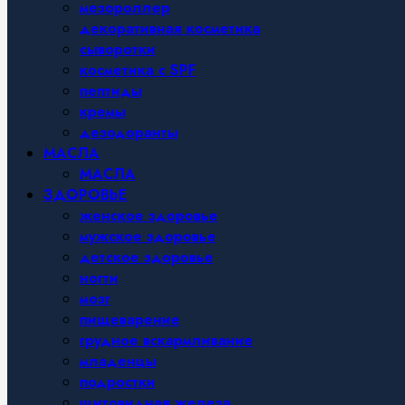
мезороллер
декоративная косметика
сыворотки
косметика с SPF
пептиды
кремы
дезодоранты
МАСЛА
МАСЛА
ЗДОРОВЬЕ
женское здоровье
мужское здоровье
детское здоровье
ногти
мозг
пищеварение
грудное вскармливание
младенцы
подростки
щитовидная железа