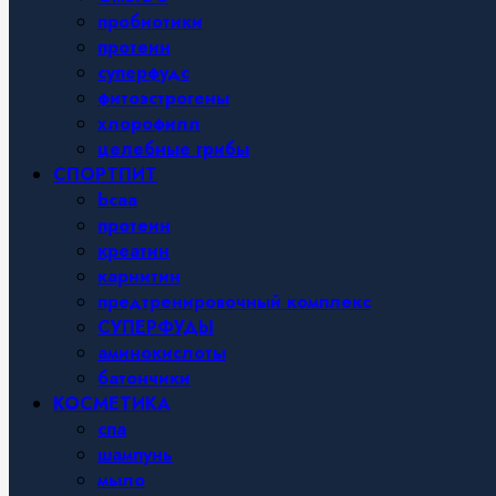
пробиотики
протеин
суперфудс
фитоэстрогены
хлорофилл
целебные грибы
СПОРТПИТ
bcaa
протеин
креатин
карнитин
предтренировочный комплекс
СУПЕРФУДЫ
аминокислоты
батончики
КОСМЕТИКА
спа
шампунь
мыло