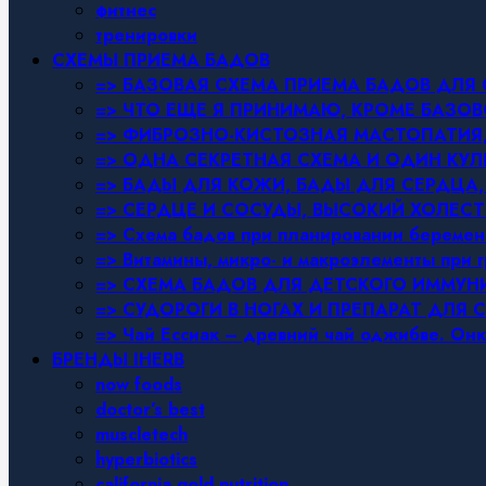
фитнес
тренировки
СХЕМЫ ПРИЕМА БАДОВ
=> БАЗОВАЯ СХЕМА ПРИЕМА БАДОВ ДЛ
=> ЧТО ЕЩЕ Я ПРИНИМАЮ, КРОМЕ БАЗ
=> ФИБРОЗНО-КИСТОЗНАЯ МАСТОПАТИЯ, 
=> ОДНА СЕКРЕТНАЯ СХЕМА И ОДИН КУЛ
=> БАДЫ ДЛЯ КОЖИ, БАДЫ ДЛЯ СЕРДЦА,
=> СЕРДЦЕ И СОСУДЫ, ВЫСОКИЙ ХОЛЕСТ
=> Схема бадов при планировании беремен
=> Витамины, микро- и макроэлементы при 
=> СХЕМА БАДОВ ДЛЯ ДЕТСКОГО ИММУН
=> СУДОРОГИ В НОГАХ И ПРЕПАРАТ ДЛЯ 
=> Чай Ессиак – древний чай оджибве. Онк
БРЕНДЫ IHERB
now foods
doctor’s best
muscletech
hyperbiotics
california gold nutrition