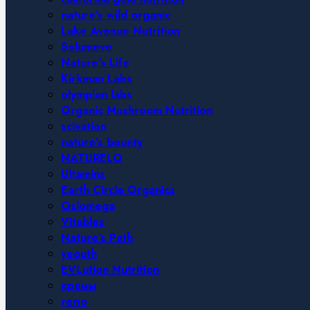
nature’s wild organic
Lake Avenue Nutrition
Solumeve
Nature’s Life
Kirkman Labs
olympian labs
Organic Mushroom Nutrition
scivation
nature’s bounty
NATURELO
Ultamins
Earth Circle Organics
Oslomega
Vitables
Nature’s Path
yeouth
EVLution Nutrition
кремы
тело