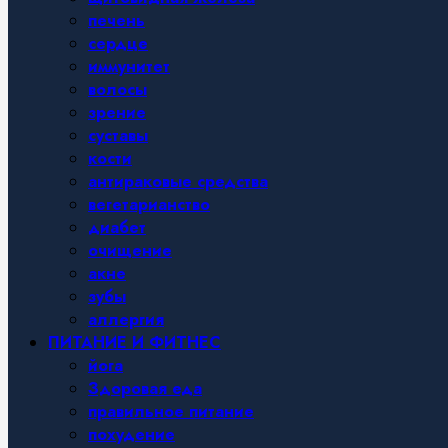
печень
сердце
иммунитет
волосы
зрение
суставы
кости
антираковые средства
вегетарианство
диабет
очищение
акне
зубы
аллергия
ПИТАНИЕ И ФИТНЕС
йога
Здоровая еда
правильное питание
похудение