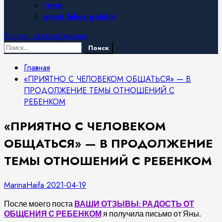
тело
great lakes gelatin
Кнопка: светлая/темная
Найти:
Главная
«ПРИЯТНО С ЧЕЛОВЕКОМ ОБЩАТЬСЯ» — В
ПРОДОЛЖЕНИЕ ТЕМЫ ОТНОШЕНИЙ С
РЕБЕНКОМ
«ПРИЯТНО С ЧЕЛОВЕКОМ
ОБЩАТЬСЯ» — В ПРОДОЛЖЕНИЕ
ТЕМЫ ОТНОШЕНИЙ С РЕБЕНКОМ
MarinaHaifa
2021-04-19
После моего поста
ВАШИ ОТЗЫВЫ: РАДОСТЬ ОТ
ОБЩЕНИЯ С РЕБЕНКОМ
я получила письмо от Яны.