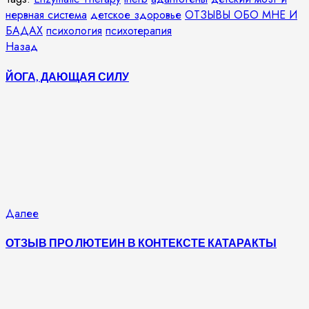
нервная система
детское здоровье
ОТЗЫВЫ ОБО МНЕ И
БАДАХ
психология
психотерапия
Продолжить
Предыдущая
Назад
запись:
чтение
ЙОГА, ДАЮЩАЯ СИЛУ
Следующая
Далее
запись:
ОТЗЫВ ПРО ЛЮТЕИН В КОНТЕКСТЕ КАТАРАКТЫ