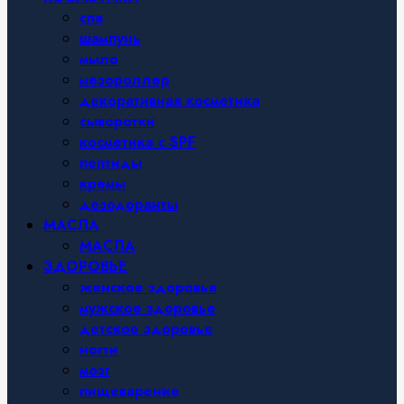
спа
шампунь
мыло
мезороллер
декоративная косметика
сыворотки
косметика с SPF
пептиды
кремы
дезодоранты
МАСЛА
МАСЛА
ЗДОРОВЬЕ
женское здоровье
мужское здоровье
детское здоровье
ногти
мозг
пищеварение