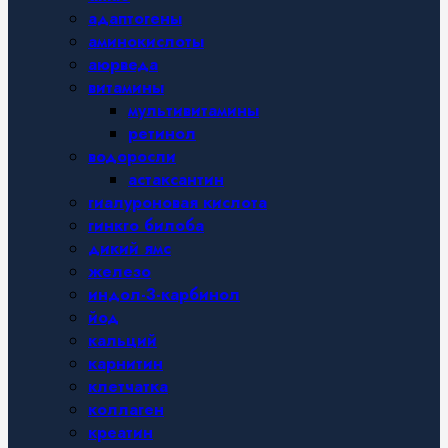
адаптогены
аминокислоты
аюрведа
витамины
мультивитамины
ретинол
водоросли
астаксантин
гиалуроновая кислота
гинкго билоба
дикий ямс
железо
индол-3-карбинол
йод
кальций
карнитин
клетчатка
коллаген
креатин