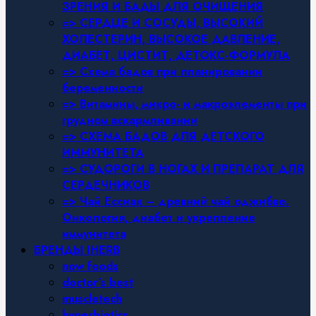
ЗРЕНИЯ И БАДЫ ДЛЯ ОЧИЩЕНИЯ
=> СЕРДЦЕ И СОСУДЫ, ВЫСОКИЙ
ХОЛЕСТЕРИН, ВЫСОКОЕ ДАВЛЕНИЕ,
ДИАБЕТ, ЦИСТИТ, ДЕТОКС-ФОРМУЛА
=> Схема бадов при планировании
беременности
=> Витамины, микро- и макроэлементы при
грудном вскармливании
=> СХЕМА БАДОВ ДЛЯ ДЕТСКОГО
ИММУНИТЕТА
=> СУДОРОГИ В НОГАХ И ПРЕПАРАТ ДЛЯ
СЕРДЕЧНИКОВ
=> Чай Ессиак – древний чай оджибве.
Онкология, диабет и укрепление
иммунитета
БРЕНДЫ IHERB
now foods
doctor’s best
muscletech
hyperbiotics