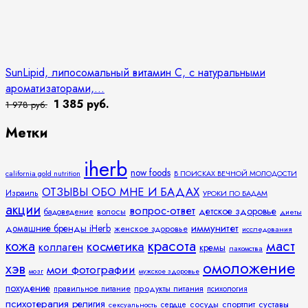
SunLipid, липосомальный витамин C, с натуральными
ароматизаторами,...
1 385 руб.
1 978 руб.
Метки
iherb
now foods
california gold nutrition
В ПОИСКАХ ВЕЧНОЙ МОЛОДОСТИ
ОТЗЫВЫ ОБО МНЕ И БАДАХ
Израиль
УРОКИ ПО БАДАМ
акции
вопрос-ответ
детское здоровье
волосы
бадоведение
диеты
иммунитет
домашние бренды iHerb
женское здоровье
исследования
кожа
красота
маст
косметика
коллаген
кремы
лакомства
омоложение
хэв
мои фотографии
мозг
мужское здоровье
похудение
правильное питание
продукты питания
психология
психотерапия
религия
спортпит
суставы
сосуды
сексуальность
сердце