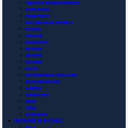
грудное вскармливание
младенцы
подростки
щитовидная железа
печень
сердце
иммунитет
волосы
зрение
суставы
кости
антираковые средства
вегетарианство
диабет
очищение
акне
зубы
аллергия
ПИТАНИЕ И ФИТНЕС
йога