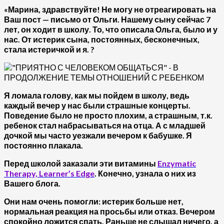
«Марина, здравствуйте! Не могу не отреагировать на
Ваш пост — письмо от Ольги. Нашему сыну сейчас 7
лет, он ходит в школу. То, что описала Ольга, было и у
нас.
От истерик сына, постоянных, бесконечных,
стала истеричкой и я. ?
Я ломала голову, как мы пойдем в школу, ведь
каждый вечер у нас были страшные концерты.
Поведение было не просто плохим, а страшным, т.к.
ребенок стал набрасываться на отца. А с младшей
дочкой мы часто уезжали вечером к бабушке. Я
постоянно плакала.
Перед школой заказали эти витамины
Enzymatic
Therapy, Learner’s Edge
.
Конечно, узнала о них из
Вашего блога.
Они нам очень помогли: истерик больше нет,
нормальная реакция на просьбы или отказ. Вечером
спокойно ложится спать. Раньше не слышал ничего, а