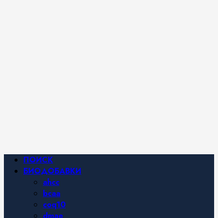
iHerb от
Марины
Хайфа.
Фитнес и
спортивное
питание,
похудение и
правильное
питание —
все о
здоровом
образе
жизни.
Основное
ПОИСК
меню
БИОДОБАВКИ
ahcc
bcaa
coq10
dmae