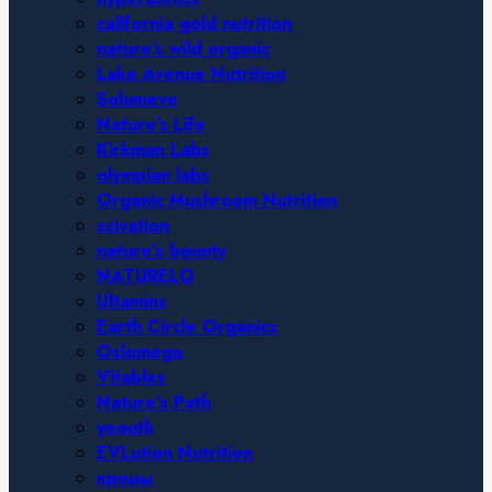
california gold nutrition
nature’s wild organic
Lake Avenue Nutrition
Solumeve
Nature’s Life
Kirkman Labs
olympian labs
Organic Mushroom Nutrition
scivation
nature’s bounty
NATURELO
Ultamins
Earth Circle Organics
Oslomega
Vitables
Nature’s Path
yeouth
EVLution Nutrition
кремы