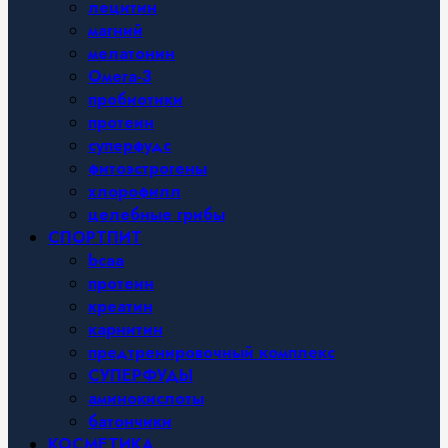
лецитин
магний
мелатонин
Омега-3
пробиотики
протеин
суперфудс
фитоэстрогены
хлорофилл
целебные грибы
СПОРТПИТ
bcaa
протеин
креатин
карнитин
предтренировочный комплекс
СУПЕРФУДЫ
аминокислоты
батончики
КОСМЕТИКА