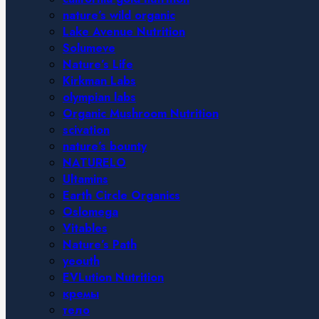
nature’s wild organic
Lake Avenue Nutrition
Solumeve
Nature’s Life
Kirkman Labs
olympian labs
Organic Mushroom Nutrition
scivation
nature’s bounty
NATURELO
Ultamins
Earth Circle Organics
Oslomega
Vitables
Nature’s Path
yeouth
EVLution Nutrition
кремы
тело