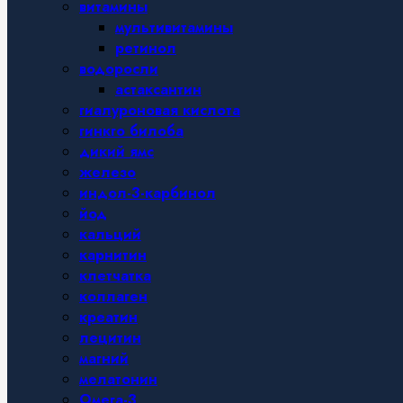
витамины
мультивитамины
ретинол
водоросли
астаксантин
гиалуроновая кислота
гинкго билоба
дикий ямс
железо
индол-3-карбинол
йод
кальций
карнитин
клетчатка
коллаген
креатин
лецитин
магний
мелатонин
Омега-3