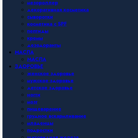
мезороллер
декоративная косметика
сыворотки
косметика с SPF
пептиды
кремы
дезодоранты
МАСЛА
МАСЛА
ЗДОРОВЬЕ
женское здоровье
мужское здоровье
детское здоровье
ногти
мозг
пищеварение
грудное вскармливание
младенцы
подростки
щитовидная железа