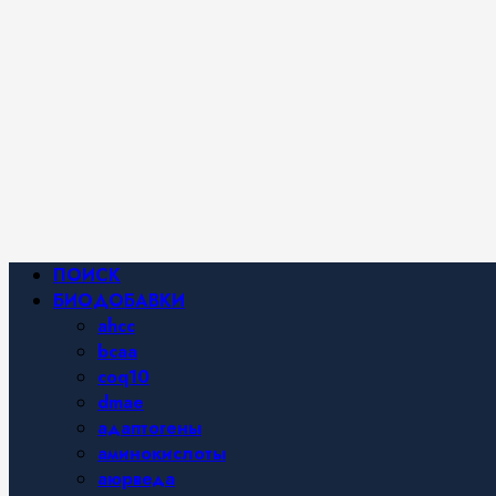
Фитнес и
спортивное
питание,
похудение и
правильное
питание —
все о
здоровом
образе
жизни.
Основное
ПОИСК
меню
БИОДОБАВКИ
ahcc
bcaa
coq10
dmae
адаптогены
аминокислоты
аюрведа