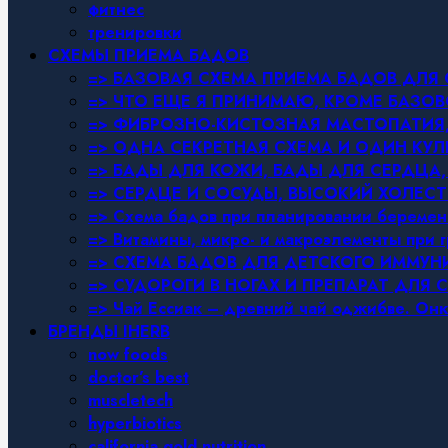
фитнес
тренировки
СХЕМЫ ПРИЕМА БАДОВ
=> БАЗОВАЯ СХЕМА ПРИЕМА БАДОВ ДЛ
=> ЧТО ЕЩЕ Я ПРИНИМАЮ, КРОМЕ БАЗ
=> ФИБРОЗНО-КИСТОЗНАЯ МАСТОПАТИЯ, 
=> ОДНА СЕКРЕТНАЯ СХЕМА И ОДИН КУЛ
=> БАДЫ ДЛЯ КОЖИ, БАДЫ ДЛЯ СЕРДЦА,
=> СЕРДЦЕ И СОСУДЫ, ВЫСОКИЙ ХОЛЕСТ
=> Схема бадов при планировании беремен
=> Витамины, микро- и макроэлементы при 
=> СХЕМА БАДОВ ДЛЯ ДЕТСКОГО ИММУН
=> СУДОРОГИ В НОГАХ И ПРЕПАРАТ ДЛЯ 
=> Чай Ессиак – древний чай оджибве. Онк
БРЕНДЫ IHERB
now foods
doctor’s best
muscletech
hyperbiotics
california gold nutrition