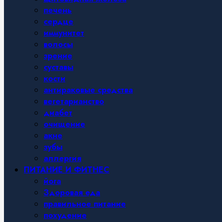
печень
сердце
иммунитет
волосы
зрение
суставы
кости
антираковые средства
вегетарианство
диабет
очищение
акне
зубы
аллергия
ПИТАНИЕ И ФИТНЕС
йога
Здоровая еда
правильное питание
похудение