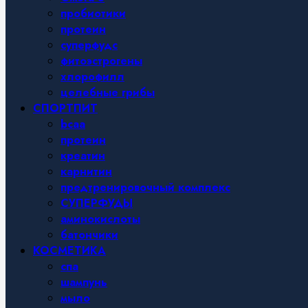
пробиотики
протеин
суперфудс
фитоэстрогены
хлорофилл
целебные грибы
СПОРТПИТ
bcaa
протеин
креатин
карнитин
предтренировочный комплекс
СУПЕРФУДЫ
аминокислоты
батончики
КОСМЕТИКА
спа
шампунь
мыло