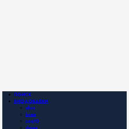
iHerb от
Марины
Хайфа.
Фитнес и
спортивное
питание,
похудение и
правильное
питание —
все о
здоровом
образе
жизни.
Основное
ПОИСК
меню
БИОДОБАВКИ
ahcc
bcaa
coq10
dmae