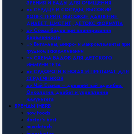
ЗРЕНИЯ И БАДЫ ДЛЯ ОЧИЩЕНИЯ
=> СЕРДЦЕ И СОСУДЫ, ВЫСОКИЙ
ХОЛЕСТЕРИН, ВЫСОКОЕ ДАВЛЕНИЕ,
ДИАБЕТ, ЦИСТИТ, ДЕТОКС-ФОРМУЛА
=> Схема бадов при планировании
беременности
=> Витамины, микро- и макроэлементы при
грудном вскармливании
=> СХЕМА БАДОВ ДЛЯ ДЕТСКОГО
ИММУНИТЕТА
=> СУДОРОГИ В НОГАХ И ПРЕПАРАТ ДЛЯ
СЕРДЕЧНИКОВ
=> Чай Ессиак – древний чай оджибве.
Онкология, диабет и укрепление
иммунитета
БРЕНДЫ IHERB
now foods
doctor’s best
muscletech
hyperbiotics