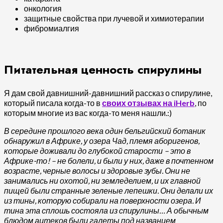
онкология
защитные свойства при лучевой и химиотерапии
фибромиалгия
Питательная ценность спирулины
Я дам свой давнишний-давнишний рассказ о спирулине,
который писала когда-то в
своих отзывах на iHerb
, по
которым многие из вас когда-то меня нашли.:)
В середине прошлого века один бельгийский ботаник
обнаружил в Африке, у озера Чад, племя аборигенов,
которые доживали до глубокой старости – это в
Африке-то! – не болели, и были у них, даже в почтенном
возрасте, черные волосы и здоровые зубы. Они не
занимались ни охотой, ни земледелием, и их главной
пищей были странные зеленые лепешки. Они делали их
из тины, которую собирали на поверхности озера. И
тина эта сплошь состояла из спирулины… А обычным
блюдом ацтеков были галеты под названием