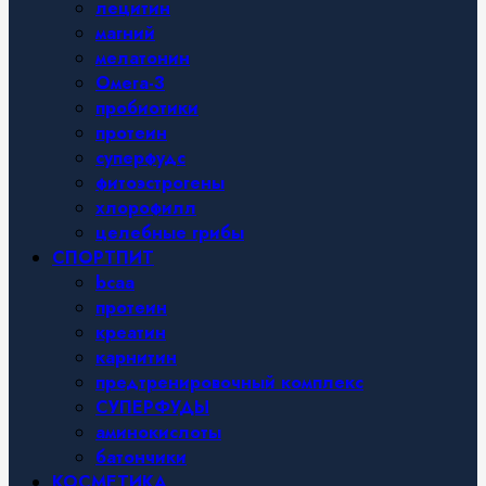
лецитин
магний
мелатонин
Омега-3
пробиотики
протеин
суперфудс
фитоэстрогены
хлорофилл
целебные грибы
СПОРТПИТ
bcaa
протеин
креатин
карнитин
предтренировочный комплекс
СУПЕРФУДЫ
аминокислоты
батончики
КОСМЕТИКА