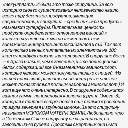
«текуитлатл». И была это тоже спирулина. За всю
историю своего существования человечество нашло
всего пару десятков продуктов, имеющих
сверхценность, и спирулина – среди них. Эти продукты
называют суперфуды. Питательная ценность
продукта определяется отношением калорий к
количеству полезных микроэлементов в нем —
витаминов, минералов, антиоксидантов и т.д. Так вот
количество ценных питательных элементов на 100
ккал суперфуда просто зашкаливает! В спирулине белка
— в 3 раза больше, чем в говядине, и это полноценный
белок, содержащий все 8 незаменимых аминокислот,
которые человек может получить только с пищей. (Из
нашей привычной растительной пищи разве что соя
может похвастаться полным набором аминокислот.) И
вот еще что очень интересно. В спирулине содержится
важная гамма-линоленовая кислота (группа Омега-6),
которая в природе встречается еще только в растении
примула вечерняя и грудном молоке. За это спирулину
называют МОЛОКОМ МАТЕРИ ЗЕМЛИ. Любопытно, что
в Советском Союзе спирулину не выращивали, но
завозили из-за рубежа. Простым смертным она была