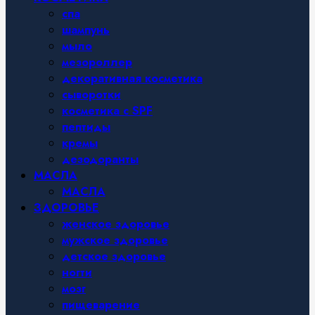
спа
шампунь
мыло
мезороллер
декоративная косметика
сыворотки
косметика с SPF
пептиды
кремы
дезодоранты
МАСЛА
МАСЛА
ЗДОРОВЬЕ
женское здоровье
мужское здоровье
детское здоровье
ногти
мозг
пищеварение