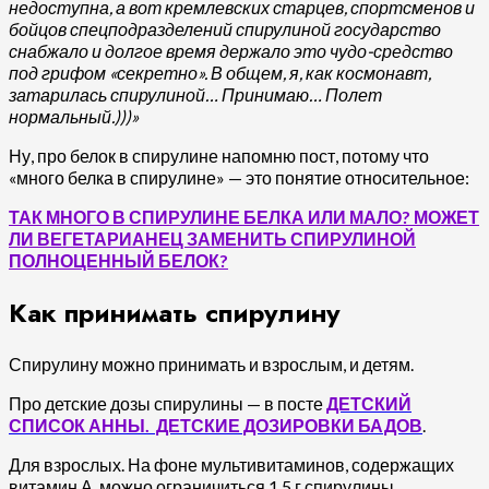
недоступна, а вот кремлевских старцев, спортсменов и
бойцов спецподразделений спирулиной государство
снабжало и долгое время держало это чудо-средство
под грифом «секретно». В общем, я, как космонавт,
затарилась спирулиной… Принимаю… Полет
нормальный.)))»
Ну, про белок в спирулине напомню пост, потому что
«много белка в спирулине» — это понятие относительное:
ТАК МНОГО В СПИРУЛИНЕ БЕЛКА ИЛИ МАЛО? МОЖЕТ
ЛИ ВЕГЕТАРИАНЕЦ ЗАМЕНИТЬ СПИРУЛИНОЙ
ПОЛНОЦЕННЫЙ БЕЛОК?
Как принимать спирулину
Спирулину можно принимать и взрослым, и детям.
Про детские дозы спирулины — в посте
ДЕТСКИЙ
СПИСОК АННЫ. ДЕТСКИЕ ДОЗИРОВКИ БАДОВ
.
Для взрослых. На фоне мультивитаминов, содержащих
витамин А, можно ограничиться 1,5 г спирулины.