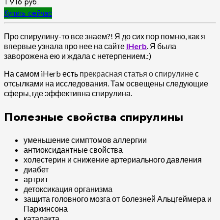
1 916
руб.
Купить сейчас
Про спирулину-то все знаем?! Я до сих пор помню, как я
впервые узнала про нее на сайте
iHerb
. Я была
заворожена ею и ждала с нетерпением.:)
На самом iHerb есть
прекрасная статья о спирулине
с
отсылками на исследования. Там освещены следующие
сферы, где эффективна спирулина.
Полезные свойства спирулины
уменьшение симптомов аллергии
антиоксидантные свойства
холестерин и снижение артериального давления
диабет
артрит
детоксикация организма
защита головного мозга от болезней Альцгеймера и
Паркинсона
катаракта