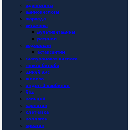
адаптогены
аминокислоты
аюрведа
витамины
мультивитамины
ретинол
водоросли
астаксантин
гиалуроновая кислота
гинкго билоба
дикий ямс
железо
индол-3-карбинол
йод
кальций
карнитин
клетчатка
коллаген
креатин