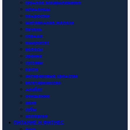
грудное вскармливание
младенцы
подростки
щитовидная железа
печень
сердце
иммунитет
волосы
зрение
суставы
кости
антираковые средства
вегетарианство
диабет
очищение
акне
зубы
аллергия
ПИТАНИЕ И ФИТНЕС
йога