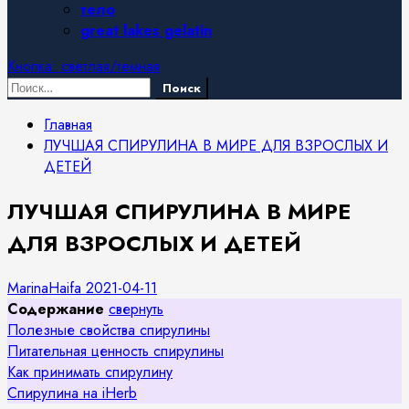
тело
great lakes gelatin
Кнопка: светлая/темная
Найти:
Главная
ЛУЧШАЯ СПИРУЛИНА В МИРЕ ДЛЯ ВЗРОСЛЫХ И
ДЕТЕЙ
ЛУЧШАЯ СПИРУЛИНА В МИРЕ
ДЛЯ ВЗРОСЛЫХ И ДЕТЕЙ
MarinaHaifa
2021-04-11
Содержание
свернуть
Полезные свойства спирулины
Питательная ценность спирулины
Как принимать спирулину
Спирулина на iHerb