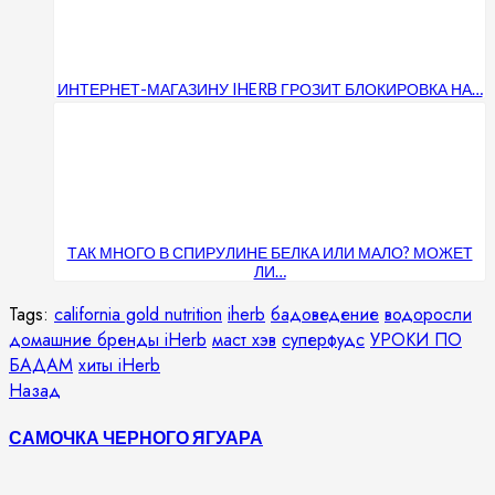
ИНТЕРНЕТ-МАГАЗИНУ IHERB ГРОЗИТ БЛОКИРОВКА НА…
ТАК МНОГО В СПИРУЛИНЕ БЕЛКА ИЛИ МАЛО? МОЖЕТ
ЛИ…
Tags:
california gold nutrition
iherb
бадоведение
водоросли
домашние бренды iHerb
маст хэв
суперфудс
УРОКИ ПО
БАДАМ
хиты iHerb
Продолжить
Предыдущая
Назад
запись:
чтение
САМОЧКА ЧЕРНОГО ЯГУАРА