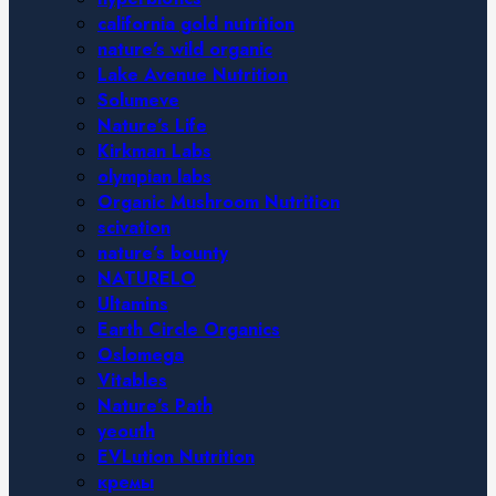
california gold nutrition
nature’s wild organic
Lake Avenue Nutrition
Solumeve
Nature’s Life
Kirkman Labs
olympian labs
Organic Mushroom Nutrition
scivation
nature’s bounty
NATURELO
Ultamins
Earth Circle Organics
Oslomega
Vitables
Nature’s Path
yeouth
EVLution Nutrition
кремы