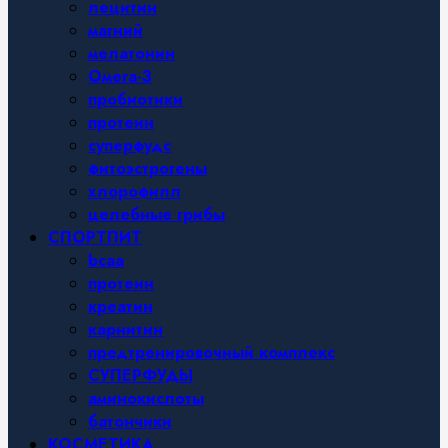
лецитин
магний
мелатонин
Омега-3
пробиотики
протеин
суперфудс
фитоэстрогены
хлорофилл
целебные грибы
СПОРТПИТ
bcaa
протеин
креатин
карнитин
предтренировочный комплекс
СУПЕРФУДЫ
аминокислоты
батончики
КОСМЕТИКА