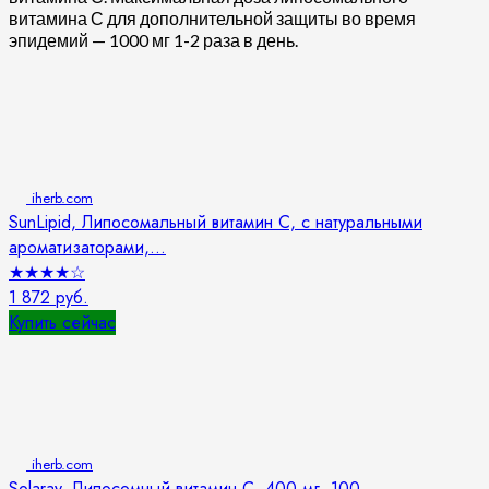
витамина С для дополнительной защиты во время
эпидемий — 1000 мг 1-2 раза в день.
iherb.com
SunLipid, Липосомальный витамин C, с натуральными
ароматизаторами,...
★
★
★
★
☆
1 872 руб.
Купить сейчас
iherb.com
Solaray, Липосомный витамин С, 400 мг, 100