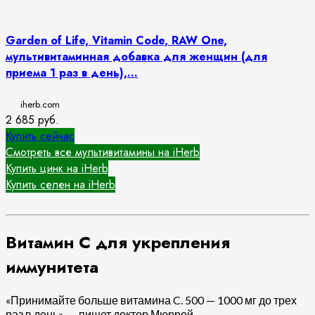
Garden of Life, Vitamin Code, RAW One,
мультивитаминная добавка для женщин (для
приема 1 раз в день),...
iherb.com
2 685
руб.
Купить сейчас
Смотреть все мультивитамины на iHerb
Купить цинк на iHerb
Купить селен на iHerb
Витамин С для укрепления
иммунитета
«Принимайте больше витамина C. 500 — 1000 мг до трех
раз в день», — пишет доктор Мюррей.