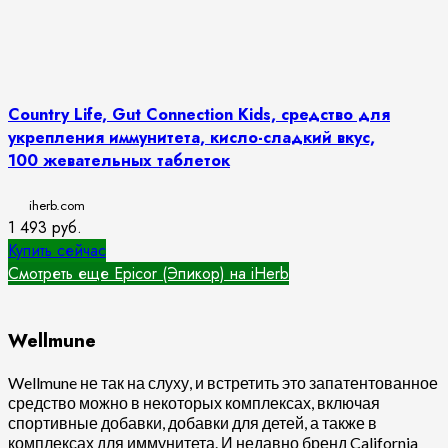
Country Life, Gut Connection Kids, средство для
укрепления иммунитета, кисло-сладкий вкус,
100 жевательных таблеток
iherb.com
1 493
руб.
Купить сейчас
Смотреть еще Epicor (Эпикор) на iHerb
Wellmune
Wellmune не так на слуху, и встретить это запатентованное
средство можно в некоторых комплексах, включая
спортивные добавки, добавки для детей, а также в
комплексах для иммунитета. И недавно бренд California