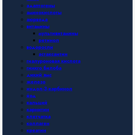
адаптогены
аминокислоты
аюрведа
витамины
мультивитамины
ретинол
водоросли
астаксантин
гиалуроновая кислота
гинкго билоба
дикий ямс
железо
индол-3-карбинол
йод
кальций
карнитин
клетчатка
коллаген
креатин