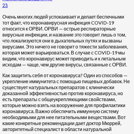
23
Очень многих людей успокаивает и делает беспечными
тот факт, что коронавирусная инфекция COVID-19
относится к ОРВИ. ОРВИ — острые респираторные
вирусные инфекции, и название это говорит лишь о том,
что локализуются они в дыхательных путях и вызваны
вирусами. Это ничего не говорит о тяжести заболевания,
которая может варьироваться. В случае с COVID-19 мы
видим, что коронавирус может приводить и к летальным
исходам — чаще, чем другие вирусы, связанные с ОРВИ.
Как защитить себя от коронавируса? Один из способов —
укрепление иммунитета с помощью пищевых добавок. Не
существует натуральных препаратов с клинически
доказанной эффективностью против коронавируса, но
есть препараты с общеукрепляющими свойствами,
которые можно взять на вооружение для профилактики
коронавируса. Важно обеспечить иммунную систему
необходимыми для нее питательными веществами. Вот
какие конкретные рекомендации дает доктор Мюррей,
авторитетный специалист в области натуральной