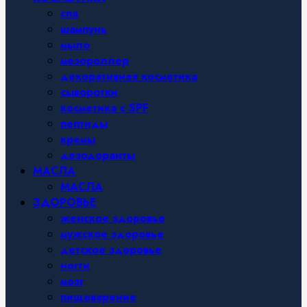
спа
шампунь
мыло
мезороллер
декоративная косметика
сыворотки
косметика с SPF
пептиды
кремы
дезодоранты
МАСЛА
МАСЛА
ЗДОРОВЬЕ
женское здоровье
мужское здоровье
детское здоровье
ногти
мозг
пищеварение