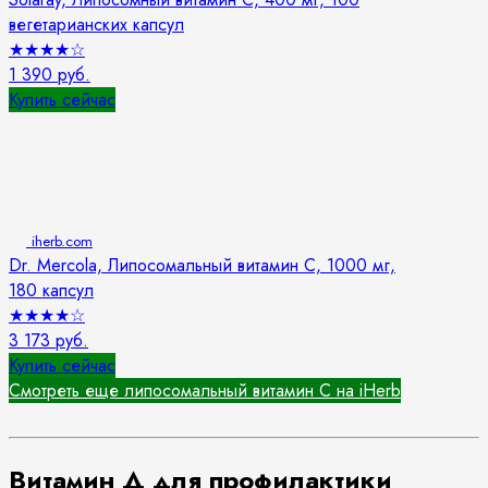
вегетарианских капсул
★
★
★
★
☆
1 390 руб.
Купить сейчас
iherb.com
Dr. Mercola, Липосомальный витамин C, 1000 мг,
180 капсул
★
★
★
★
☆
3 173 руб.
Купить сейчас
Смотреть еще липосомальный витамин С на iHerb
Витамин Д для профилактики