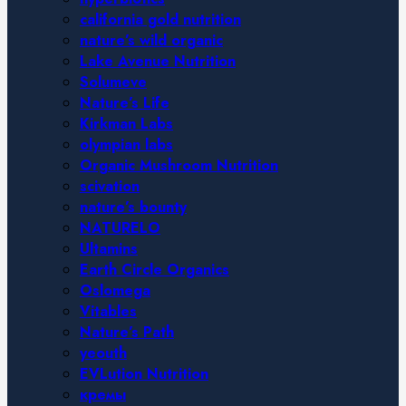
california gold nutrition
nature’s wild organic
Lake Avenue Nutrition
Solumeve
Nature’s Life
Kirkman Labs
olympian labs
Organic Mushroom Nutrition
scivation
nature’s bounty
NATURELO
Ultamins
Earth Circle Organics
Oslomega
Vitables
Nature’s Path
yeouth
EVLution Nutrition
кремы