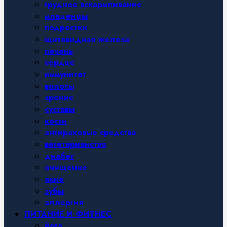
грудное вскармливание
младенцы
подростки
щитовидная железа
печень
сердце
иммунитет
волосы
зрение
суставы
кости
антираковые средства
вегетарианство
диабет
очищение
акне
зубы
аллергия
ПИТАНИЕ И ФИТНЕС
йога