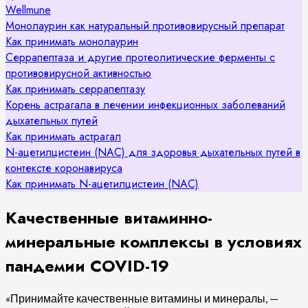
Wellmune
Монолаурин как натуральный противовирусный препарат
Как принимать монолаурин
Серрапептаза и другие протеолитические ферменты с
противовирусной активностью
Как принимать серрапептазу
Корень астрагала в лечении инфекционных заболеваний
дыхательных путей
Как принимать астрагал
N-ацетилцистеин (NAC) для здоровья дыхательных путей в
контексте коронавируса
Как принимать N-ацетилцистеин (NAC)
Качественные витаминно-
минеральные комплексы в условиях
пандемии COVID-19
«Принимайте качественные витамины и минералы, —