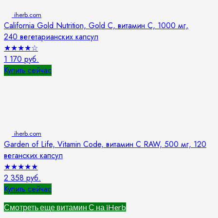
iherb.com
California Gold Nutrition, Gold C, витамин C, 1000 мг,
240 вегетарианских капсул
★
★
★
★
☆
1 170 руб.
Купить сейчас
iherb.com
Garden of Life, Vitamin Code, витамин C RAW, 500 мг, 120
веганских капсул
★
★
★
★
★
2 358 руб.
Купить сейчас
Смотреть еще витамин С на iHerb