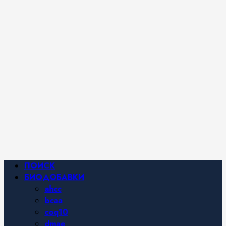
iHerb от
Марины
Хайфа.
Фитнес и
спортивное
питание,
похудение и
правильное
питание —
все о
здоровом
образе
жизни.
Основное
ПОИСК
меню
БИОДОБАВКИ
ahcc
bcaa
coq10
dmae