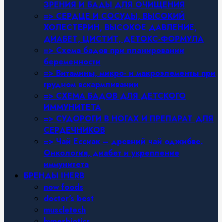
ЗРЕНИЯ И БАДЫ ДЛЯ ОЧИЩЕНИЯ
=> СЕРДЦЕ И СОСУДЫ, ВЫСОКИЙ
ХОЛЕСТЕРИН, ВЫСОКОЕ ДАВЛЕНИЕ,
ДИАБЕТ, ЦИСТИТ, ДЕТОКС-ФОРМУЛА
=> Схема бадов при планировании
беременности
=> Витамины, микро- и макроэлементы при
грудном вскармливании
=> СХЕМА БАДОВ ДЛЯ ДЕТСКОГО
ИММУНИТЕТА
=> СУДОРОГИ В НОГАХ И ПРЕПАРАТ ДЛЯ
СЕРДЕЧНИКОВ
=> Чай Ессиак – древний чай оджибве.
Онкология, диабет и укрепление
иммунитета
БРЕНДЫ IHERB
now foods
doctor’s best
muscletech
hyperbiotics