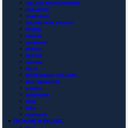
грудное вскармливание
младенцы
подростки
щитовидная железа
печень
сердце
иммунитет
волосы
зрение
суставы
кости
антираковые средства
вегетарианство
диабет
очищение
акне
зубы
аллергия
ПИТАНИЕ И ФИТНЕС
йога