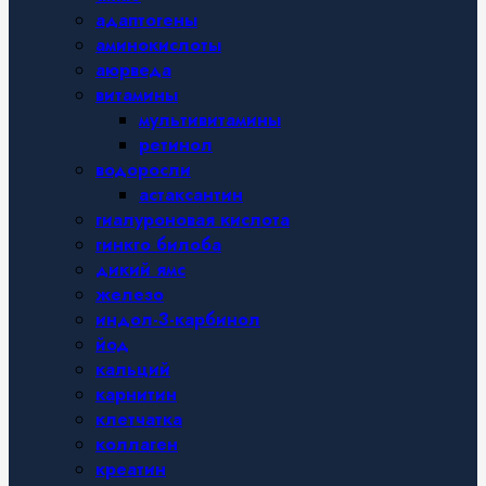
адаптогены
аминокислоты
аюрведа
витамины
мультивитамины
ретинол
водоросли
астаксантин
гиалуроновая кислота
гинкго билоба
дикий ямс
железо
индол-3-карбинол
йод
кальций
карнитин
клетчатка
коллаген
креатин