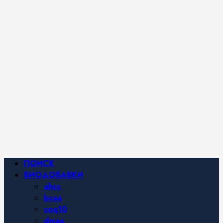
iHerb от
Марины
Хайфа.
Фитнес и
спортивное
питание,
похудение и
правильное
питание —
все о
здоровом
образе
жизни.
Основное
ПОИСК
меню
БИОДОБАВКИ
ahcc
bcaa
coq10
dmae