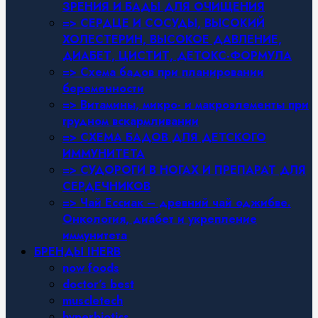
ЗРЕНИЯ И БАДЫ ДЛЯ ОЧИЩЕНИЯ
=> СЕРДЦЕ И СОСУДЫ, ВЫСОКИЙ
ХОЛЕСТЕРИН, ВЫСОКОЕ ДАВЛЕНИЕ,
ДИАБЕТ, ЦИСТИТ, ДЕТОКС-ФОРМУЛА
=> Схема бадов при планировании
беременности
=> Витамины, микро- и макроэлементы при
грудном вскармливании
=> СХЕМА БАДОВ ДЛЯ ДЕТСКОГО
ИММУНИТЕТА
=> СУДОРОГИ В НОГАХ И ПРЕПАРАТ ДЛЯ
СЕРДЕЧНИКОВ
=> Чай Ессиак – древний чай оджибве.
Онкология, диабет и укрепление
иммунитета
БРЕНДЫ IHERB
now foods
doctor’s best
muscletech
hyperbiotics