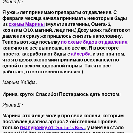
Ирина Д.:
Я уже 5 лет принимаю препараты от давления. С
февраля месяца начала принимать некоторые бады
из
схемы Марины
(мультивитамины, Омега-3,
коэнзим Q10, магний, лецитин.) Дозу моих таблеток от
давления сразу же пришлось снизить наполовину.
Теперь вот жду посылку
по схеме бадов от давления
,
конечно не все выписала, но всё же. Я в восторге
просто, как работают бады с
айхерба
, и это при том,
что я в целях экономии принимаю всех капсул по
одной от рекомендованой нормы. Так что всё
работает, ответственно заявляю.)
Марина Хайфа:
Ирина, круто! Спасибо! Постараюсь дать постом!
Ирина Д.:
Марина, это я ещё молчу про свои колени, которым
поставлен диагноз артроз 2-ой степени. Пропив
только
гиалуронку от Doctor’s Best
, у меня не стало