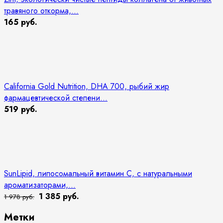
травяного откорма,...
165 руб.
California Gold Nutrition, DHA 700, рыбий жир
фармацевтической степени...
519 руб.
SunLipid, липосомальный витамин C, с натуральными
ароматизаторами,...
1 385 руб.
1 978 руб.
Метки