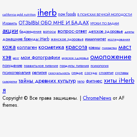
iherb
now foods
california gold nutrition
В ПОИСКАХ ВЕЧНОЙ МОЛОДОСТИ
ОТЗЫВЫ ОБО МНЕ И БАДАХ
Израиль
УРОКИ ПО БАДАМ
акции
вопрос-ответ
детское здоровье
волосы
бадоведение
диеты
иммунитет
домашние бренды iHerb
женское здоровье
исследования
кожа
красота
маст
косметика
коллаген
кремы
лакомства
омоложение
хэв
мои фотографии
мозг
мужское здоровье
похудение
правильное питание
продукты питания
психология
психотерапия
религия
спортпит
суставы
сосуды
сексуальность
сердце
хиты iHerb
тайны древних культур
фитнес
тело
сыворотки
я
Copyright © Все права защищены.
|
ChromeNews
от AF
themes.