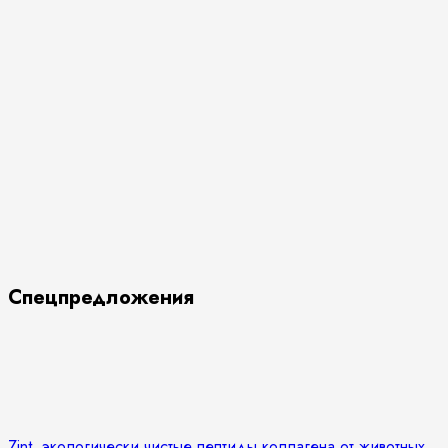
Спецпредложения
Zint, экологически чистые пептиды коллагена от животных