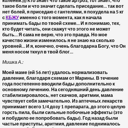
коленей.))) Кто знает что такое артроз, тот знает, что
такое боли и что значит сделать приседание… так вот
нет болей, я приседаю с гантелями, я похудела на 5 кг
с
КБЖУ
именно с того момента, как я начала
принимать бады по твоей схеме… И я понимаю, тех,
кто будет читать, они скажут что этого не может
быть… Я сама не верю, что это правда. Но мое
качество жизни изменилось я не знаю на сколько
уровней… И я, конечно, очень благодарна Богу, что Он
меня носом ткнул в твой блог…
Мишка А.:
Моей маме (ей 56 лет) удалось нормализовать
давление, благодаря схемам от Марины. В течение
года постепенно вводили бады дополнительно к
основному лечению. На сегодняшний день давление
стабилизировалось, нет скачков, аритмии, мама
чувствует себя замечательно. Из аптечных лекарств
принимает всего 1/4 дозу 1 препарата, до этого целую
горсть пила, были сильные побочные эффекты (это
и побудило ее попробовать бады). Год назад были
частые приступы, аритмия, давление поднималось