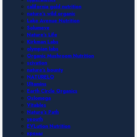
california gold nutrition
nature’s wild organic
Lake Avenue Nutrition
Solumeve
Nature’s Life
Kirkman Labs
olympian labs
Organic Mushroom Nutrition
scivation
nature’s bounty
NATURELO
Ultamins
Earth Circle Organics
Oslomega
Vitables
Nature’s Path
yeouth
EVLution Nutrition
кремы