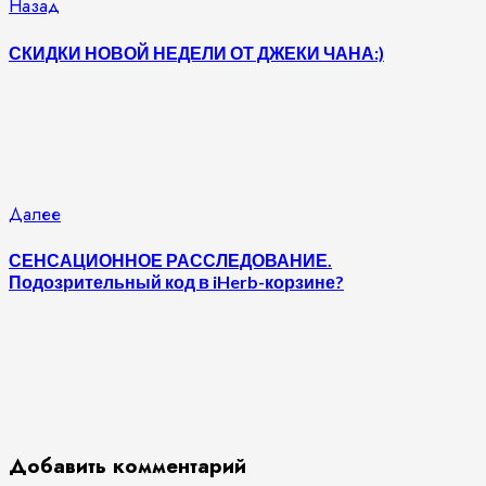
Продолжить
Предыдущая
Назад
запись:
чтение
СКИДКИ НОВОЙ НЕДЕЛИ ОТ ДЖЕКИ ЧАНА:)
Следующая
Далее
запись:
СЕНСАЦИОННОЕ РАССЛЕДОВАНИЕ.
Подозрительный код в iHerb-корзине?
Добавить комментарий