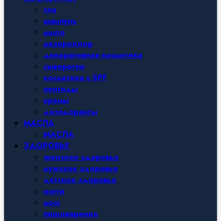
спа
шампунь
мыло
мезороллер
декоративная косметика
сыворотки
косметика с SPF
пептиды
кремы
дезодоранты
МАСЛА
МАСЛА
ЗДОРОВЬЕ
женское здоровье
мужское здоровье
детское здоровье
ногти
мозг
пищеварение