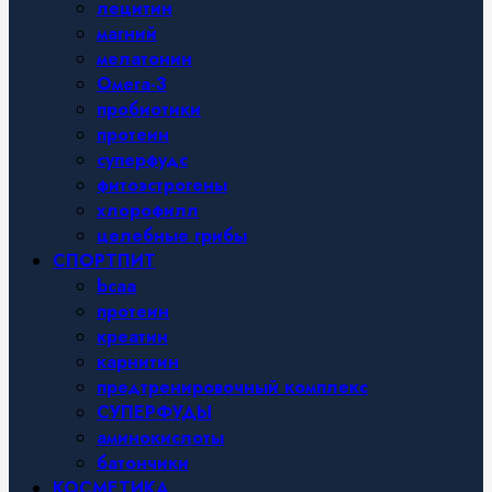
лецитин
магний
мелатонин
Омега-3
пробиотики
протеин
суперфудс
фитоэстрогены
хлорофилл
целебные грибы
СПОРТПИТ
bcaa
протеин
креатин
карнитин
предтренировочный комплекс
СУПЕРФУДЫ
аминокислоты
батончики
КОСМЕТИКА