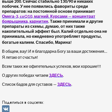
выше 200. Сейчас стабильно 130/90 и никаких
побочек. У нее появились фавориты среди
препаратов: на постоянной основе принимает
Омега-3, coQ10, магний. Курсами — концентрат
боярышника, карнитин
. Также принимали и другие
препараты из схемы, думаю, от них также
накопительный эффект был. Калий отдельно она не
принимала, но ежедневно употребляет продукты,
богатые калием. Спасибо, Марина!
В общем, вау! И я благодарна Богу за ваши достижения…
Я летаю от счастья!
Всем таких же офигетельных успехов, мои хорошие!!!
О других победах читаем
ЗДЕСЬ
.
Список бадов для суставов —
ЗДЕСЬ
.
Поделиться в соцсетях: