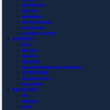
пробиотики
протеин
суперфудс
фитоэстрогены
хлорофилл
целебные грибы
СПОРТПИТ
bcaa
протеин
креатин
карнитин
предтренировочный комплекс
СУПЕРФУДЫ
аминокислоты
батончики
КОСМЕТИКА
спа
шампунь
мыло