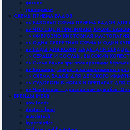
фитнес
тренировки
СХЕМЫ ПРИЕМА БАДОВ
=> БАЗОВАЯ СХЕМА ПРИЕМА БАДОВ ДЛ
=> ЧТО ЕЩЕ Я ПРИНИМАЮ, КРОМЕ БАЗ
=> ФИБРОЗНО-КИСТОЗНАЯ МАСТОПАТИЯ, 
=> ОДНА СЕКРЕТНАЯ СХЕМА И ОДИН КУЛ
=> БАДЫ ДЛЯ КОЖИ, БАДЫ ДЛЯ СЕРДЦА,
=> СЕРДЦЕ И СОСУДЫ, ВЫСОКИЙ ХОЛЕСТ
=> Схема бадов при планировании беремен
=> Витамины, микро- и макроэлементы при 
=> СХЕМА БАДОВ ДЛЯ ДЕТСКОГО ИММУН
=> СУДОРОГИ В НОГАХ И ПРЕПАРАТ ДЛЯ 
=> Чай Ессиак – древний чай оджибве. Онк
БРЕНДЫ IHERB
now foods
doctor’s best
muscletech
hyperbiotics
california gold nutrition