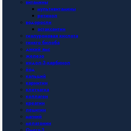
витамины
мультивитамины
ретинол
водоросли
астаксантин
гиалуроновая кислота
гинкго билоба
дикий ямс
железо
индол-3-карбинол
йод
кальций
карнитин
клетчатка
коллаген
креатин
лецитин
магний
мелатонин
Омега-3