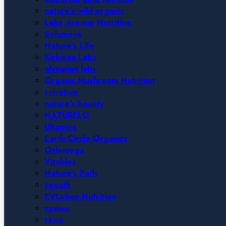
nature’s wild organic
Lake Avenue Nutrition
Solumeve
Nature’s Life
Kirkman Labs
olympian labs
Organic Mushroom Nutrition
scivation
nature’s bounty
NATURELO
Ultamins
Earth Circle Organics
Oslomega
Vitables
Nature’s Path
yeouth
EVLution Nutrition
кремы
тело