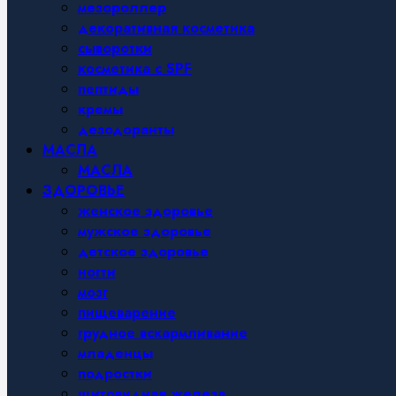
мезороллер
декоративная косметика
сыворотки
косметика с SPF
пептиды
кремы
дезодоранты
МАСЛА
МАСЛА
ЗДОРОВЬЕ
женское здоровье
мужское здоровье
детское здоровье
ногти
мозг
пищеварение
грудное вскармливание
младенцы
подростки
щитовидная железа