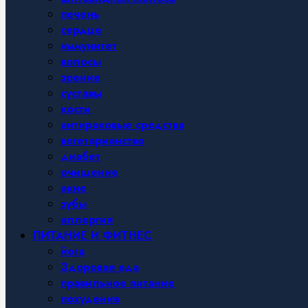
печень
сердце
иммунитет
волосы
зрение
суставы
кости
антираковые средства
вегетарианство
диабет
очищение
акне
зубы
аллергия
ПИТАНИЕ И ФИТНЕС
йога
Здоровая еда
правильное питание
похудение