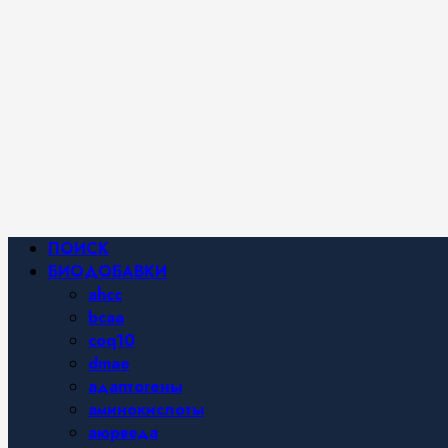
Фитнес и
спортивное
питание,
похудение и
правильное
питание —
все о
здоровом
образе
жизни.
Основное
ПОИСК
меню
БИОДОБАВКИ
ahcc
bcaa
coq10
dmae
адаптогены
аминокислоты
аюрведа