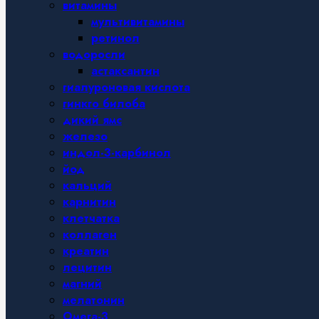
витамины
мультивитамины
ретинол
водоросли
астаксантин
гиалуроновая кислота
гинкго билоба
дикий ямс
железо
индол-3-карбинол
йод
кальций
карнитин
клетчатка
коллаген
креатин
лецитин
магний
мелатонин
Омега-3