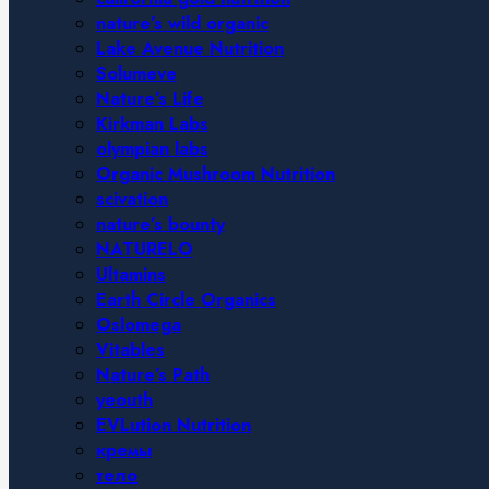
nature’s wild organic
Lake Avenue Nutrition
Solumeve
Nature’s Life
Kirkman Labs
olympian labs
Organic Mushroom Nutrition
scivation
nature’s bounty
NATURELO
Ultamins
Earth Circle Organics
Oslomega
Vitables
Nature’s Path
yeouth
EVLution Nutrition
кремы
тело