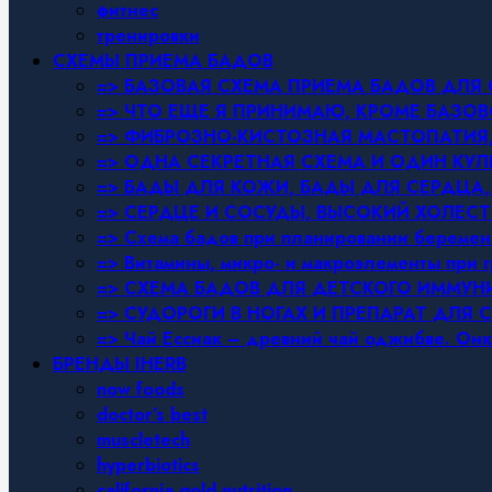
фитнес
тренировки
СХЕМЫ ПРИЕМА БАДОВ
=> БАЗОВАЯ СХЕМА ПРИЕМА БАДОВ ДЛ
=> ЧТО ЕЩЕ Я ПРИНИМАЮ, КРОМЕ БАЗ
=> ФИБРОЗНО-КИСТОЗНАЯ МАСТОПАТИЯ, 
=> ОДНА СЕКРЕТНАЯ СХЕМА И ОДИН КУЛ
=> БАДЫ ДЛЯ КОЖИ, БАДЫ ДЛЯ СЕРДЦА,
=> СЕРДЦЕ И СОСУДЫ, ВЫСОКИЙ ХОЛЕСТ
=> Схема бадов при планировании беремен
=> Витамины, микро- и макроэлементы при 
=> СХЕМА БАДОВ ДЛЯ ДЕТСКОГО ИММУН
=> СУДОРОГИ В НОГАХ И ПРЕПАРАТ ДЛЯ 
=> Чай Ессиак – древний чай оджибве. Онк
БРЕНДЫ IHERB
now foods
doctor’s best
muscletech
hyperbiotics
california gold nutrition