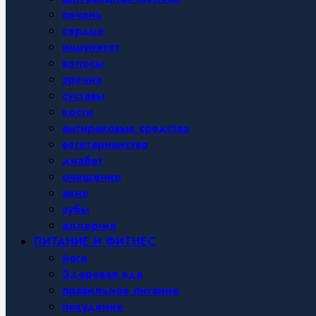
печень
сердце
иммунитет
волосы
зрение
суставы
кости
антираковые средства
вегетарианство
диабет
очищение
акне
зубы
аллергия
ПИТАНИЕ И ФИТНЕС
йога
Здоровая еда
правильное питание
похудение