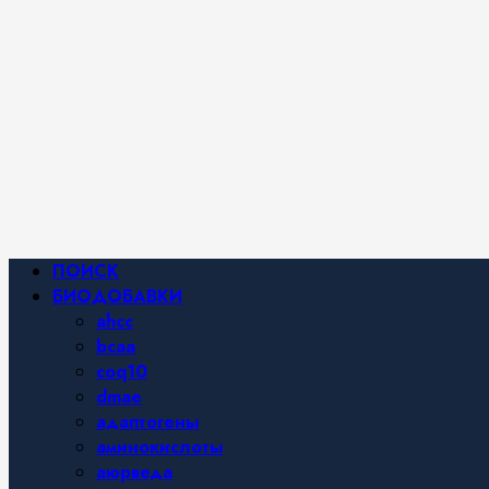
Фитнес и
спортивное
питание,
похудение и
правильное
питание —
все о
здоровом
образе
жизни.
Основное
ПОИСК
меню
БИОДОБАВКИ
ahcc
bcaa
coq10
dmae
адаптогены
аминокислоты
аюрведа