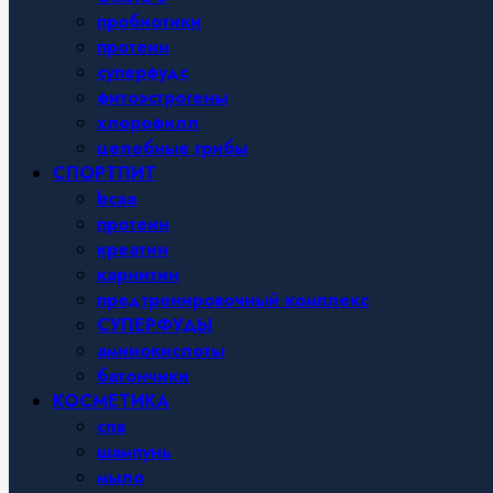
пробиотики
протеин
суперфудс
фитоэстрогены
хлорофилл
целебные грибы
СПОРТПИТ
bcaa
протеин
креатин
карнитин
предтренировочный комплекс
СУПЕРФУДЫ
аминокислоты
батончики
КОСМЕТИКА
спа
шампунь
мыло