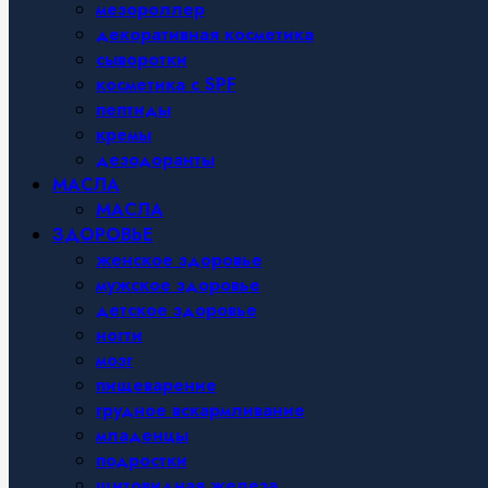
мезороллер
декоративная косметика
сыворотки
косметика с SPF
пептиды
кремы
дезодоранты
МАСЛА
МАСЛА
ЗДОРОВЬЕ
женское здоровье
мужское здоровье
детское здоровье
ногти
мозг
пищеварение
грудное вскармливание
младенцы
подростки
щитовидная железа