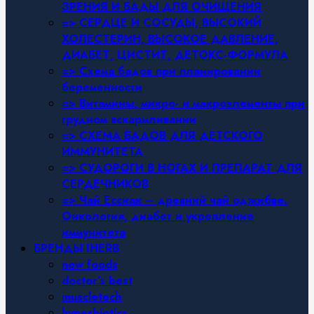
ЗРЕНИЯ И БАДЫ ДЛЯ ОЧИЩЕНИЯ
=> СЕРДЦЕ И СОСУДЫ, ВЫСОКИЙ
ХОЛЕСТЕРИН, ВЫСОКОЕ ДАВЛЕНИЕ,
ДИАБЕТ, ЦИСТИТ, ДЕТОКС-ФОРМУЛА
=> Схема бадов при планировании
беременности
=> Витамины, микро- и макроэлементы при
грудном вскармливании
=> СХЕМА БАДОВ ДЛЯ ДЕТСКОГО
ИММУНИТЕТА
=> СУДОРОГИ В НОГАХ И ПРЕПАРАТ ДЛЯ
СЕРДЕЧНИКОВ
=> Чай Ессиак – древний чай оджибве.
Онкология, диабет и укрепление
иммунитета
БРЕНДЫ IHERB
now foods
doctor’s best
muscletech
hyperbiotics