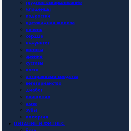
грудное вскармливание
младенцы
подростки
щитовидная железа
печень
сердце
иммунитет
волосы
зрение
суставы
кости
антираковые средства
вегетарианство
диабет
очищение
акне
зубы
аллергия
ПИТАНИЕ И ФИТНЕС
йога