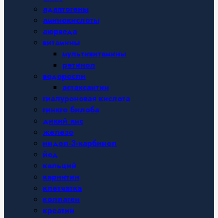
адаптогены
аминокислоты
аюрведа
витамины
мультивитамины
ретинол
водоросли
астаксантин
гиалуроновая кислота
гинкго билоба
дикий ямс
железо
индол-3-карбинол
йод
кальций
карнитин
клетчатка
коллаген
креатин