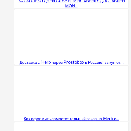
ЗА СКОЛЬКО ДНЕЙ СЛУЖБОЙ BOXBERRY ДОСТАВЛЕН
МОЙ…
Доставка с iHerb через Prostobox в Россию: выкуп от…
Как оформить самостоятельный заказ на iHerb с…