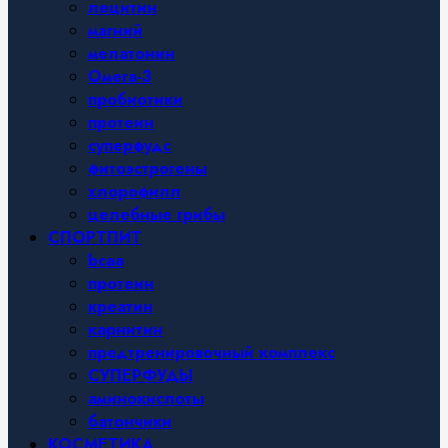
лецитин
магний
мелатонин
Омега-3
пробиотики
протеин
суперфудс
фитоэстрогены
хлорофилл
целебные грибы
СПОРТПИТ
bcaa
протеин
креатин
карнитин
предтренировочный комплекс
СУПЕРФУДЫ
аминокислоты
батончики
КОСМЕТИКА