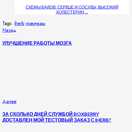
СХЕМЫ БАДОВ: СЕРДЦЕ И СОСУДЫ, ВЫСОКИЙ
ХОЛЕСТЕРИН,…
Tags:
iherb
новичкам
Продолжить
Предыдущая
Назад
запись:
чтение
УЛУЧШЕНИЕ РАБОТЫ МОЗГА
Следующая
Далее
запись:
ЗА СКОЛЬКО ДНЕЙ СЛУЖБОЙ BOXBERRY
ДОСТАВЛЕН МОЙ ТЕСТОВЫЙ ЗАКАЗ С IHERB?