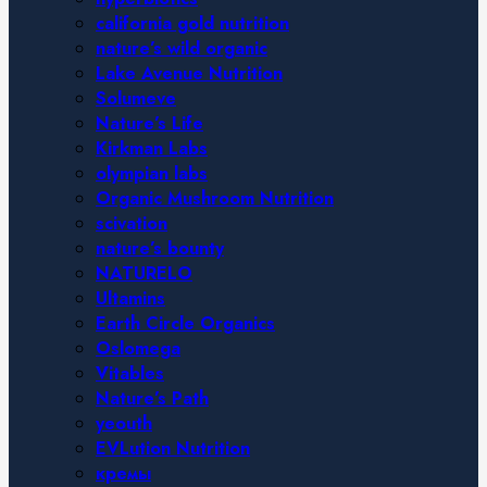
california gold nutrition
nature’s wild organic
Lake Avenue Nutrition
Solumeve
Nature’s Life
Kirkman Labs
olympian labs
Organic Mushroom Nutrition
scivation
nature’s bounty
NATURELO
Ultamins
Earth Circle Organics
Oslomega
Vitables
Nature’s Path
yeouth
EVLution Nutrition
кремы