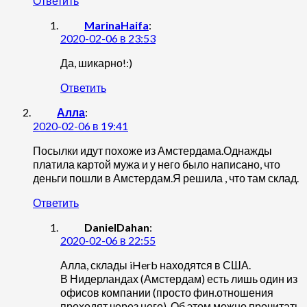
Ответить
MarinaHaifa
:
2020-02-06 в 23:53
Да, шикарно!:)
Ответить
Алла
:
2020-02-06 в 19:41
Посылки идут похоже из Амстердама.Однажды
платила картой мужа и у него было написано, что
деньги пошли в Амстердам.Я решила , что там склад.
Ответить
DanielDahan
:
2020-02-06 в 22:55
Алла, склады iHerb находятся в США.
В Нидерландах (Амстердам) есть лишь один из
офисов компании (просто фин.отношения
проходят через него). Об этом можно прочитать