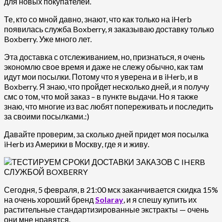
для новых покупателей.
Те, кто со мной давно, знают, что как только на iHerb
появилась служба Boxberry, я заказываю доставку только
Boxberry. Уже много лет.
Эта доставка с отслеживанием, но, признаться, я очень
экономлю свое время и даже не слежу обычно, как там
идут мои посылки. Потому что я уверена и в iHerb, и в
Boxberry. Я знаю, что пройдет несколько дней, и я получу
смс о том, что мой заказ – в пункте выдачи. Но я также
знаю, что многие из вас любят попереживать и последить
за своими посылками.:)
Давайте проверим, за сколько дней придет моя посылка
iHerb из Америки в Москву, где я и живу.
Сегодня, 5 февраля, в 21:00 мск заканчивается скидка 15%
на очень хороший бренд
Solaray
, и я спешу купить их
растительные стандартизированные экстракты — очень
они мне нравятся.