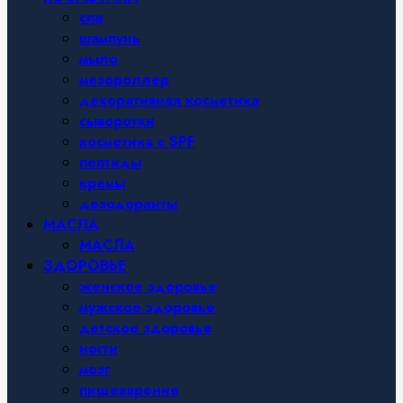
спа
шампунь
мыло
мезороллер
декоративная косметика
сыворотки
косметика с SPF
пептиды
кремы
дезодоранты
МАСЛА
МАСЛА
ЗДОРОВЬЕ
женское здоровье
мужское здоровье
детское здоровье
ногти
мозг
пищеварение