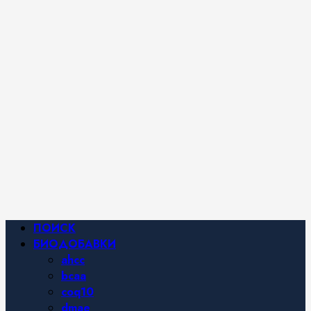
iHerb от
Марины
Хайфа.
Фитнес и
спортивное
питание,
похудение и
правильное
питание —
все о
здоровом
образе
жизни.
Основное
ПОИСК
меню
БИОДОБАВКИ
ahcc
bcaa
coq10
dmae