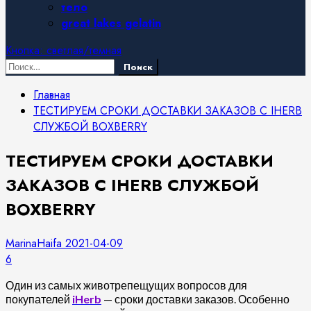
тело
great lakes gelatin
Кнопка: светлая/темная
Найти:
Главная
ТЕСТИРУЕМ СРОКИ ДОСТАВКИ ЗАКАЗОВ С IHERB
СЛУЖБОЙ BOXBERRY
ТЕСТИРУЕМ СРОКИ ДОСТАВКИ
ЗАКАЗОВ С IHERB СЛУЖБОЙ
BOXBERRY
MarinaHaifa
2021-04-09
6
Один из самых животрепещущих вопросов для
покупателей
iHerb
— сроки доставки заказов. Особенно