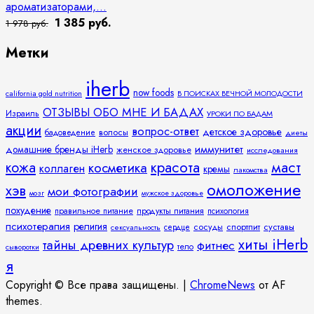
ароматизаторами,...
1 385 руб.
1 978 руб.
Метки
iherb
now foods
california gold nutrition
В ПОИСКАХ ВЕЧНОЙ МОЛОДОСТИ
ОТЗЫВЫ ОБО МНЕ И БАДАХ
Израиль
УРОКИ ПО БАДАМ
акции
вопрос-ответ
детское здоровье
волосы
бадоведение
диеты
иммунитет
домашние бренды iHerb
женское здоровье
исследования
кожа
красота
маст
косметика
коллаген
кремы
лакомства
омоложение
хэв
мои фотографии
мозг
мужское здоровье
похудение
правильное питание
продукты питания
психология
психотерапия
религия
спортпит
суставы
сосуды
сексуальность
сердце
хиты iHerb
тайны древних культур
фитнес
тело
сыворотки
я
Copyright © Все права защищены.
|
ChromeNews
от AF
themes.