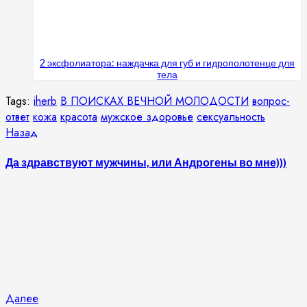
2 эксфолиатора: наждачка для губ и гидрополотенце для
тела
Tags:
iherb
В ПОИСКАХ ВЕЧНОЙ МОЛОДОСТИ
вопрос-
ответ
кожа
красота
мужское здоровье
сексуальность
Продолжить
Предыдущая
Назад
запись:
чтение
Да здравствуют мужчины, или Андрогены во мне)))
Следующая
Далее