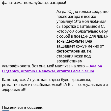
фанатизма, пожалуйста, с загаром!
Ах да! Одно только средство
после загара я все же
упомяну! Это моя любимая
сыворотка с витамином С,
которую я обязательно беру
с собой в поездки для лица и
зоны декольте! Она
защищает кожу именно от
фотостарения
, т.е.
старения кожи под
воздействием
ультрафиолета. Вот она, мой маст хэв на лето —
Avalon
Organics, Vitamin C Renewal, Vitality Facial Serum
.
Кажется, все. И пусть ваш отдых будет красивым,
романтичным и незабываемым!!! А Вы — сексуальными и
здоровыми!!!
Поделиться в соцсетях: