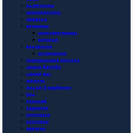
адаптогены
аминокислоты
аюрведа
витамины
мультивитамины
ретинол
водоросли
астаксантин
гиалуроновая кислота
гинкго билоба
дикий ямс
железо
индол-3-карбинол
йод
кальций
карнитин
клетчатка
коллаген
креатин