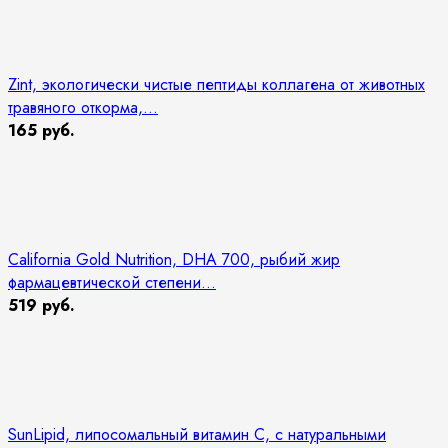
Zint, экологически чистые пептиды коллагена от животных
травяного откорма,...
165 руб.
California Gold Nutrition, DHA 700, рыбий жир
фармацевтической степени...
519 руб.
SunLipid, липосомальный витамин C, с натуральными