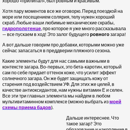
хорошо «прилипал», был ровным и красивым.
Хотя пару моментов все же оговорю. Перед поездкой на
море или посещением солярия, телу нужен хороший
скраб. Любые ваши любимые механические скрабы,
гидрополотенце
, про которое я уже много рассказывала
— все пускаем в ход! Это залог будущего
ровного
загара!
А вот дальше говорим про добавки, которыми можно уже
сейчас запасаться в преддверии пляжного сезона.
Какие элементы будут для нас самыми важными в
контексте загара. Во-первых, это бета-каротин, который
сам по себе придает оттенок коже, что усилит эффект
солнечного загара. Он же будет защищать кожу от
старения под воздействием УФ. Для этих же целей, в
качестве антиоксидантов, нам нужны витамин Е и селен.
Все эти три главных элемента мы найдем в любом
мультивитаминном комплексе (можно выбрать из
моей
схемы приема бадов
).
Дальше интереснее. Что
такое загар? Это
образование и накопление в