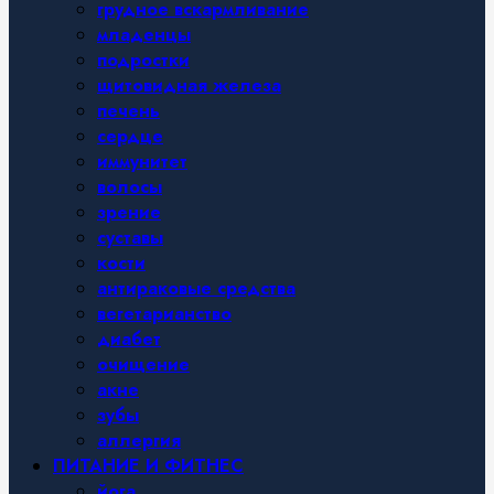
грудное вскармливание
младенцы
подростки
щитовидная железа
печень
сердце
иммунитет
волосы
зрение
суставы
кости
антираковые средства
вегетарианство
диабет
очищение
акне
зубы
аллергия
ПИТАНИЕ И ФИТНЕС
йога