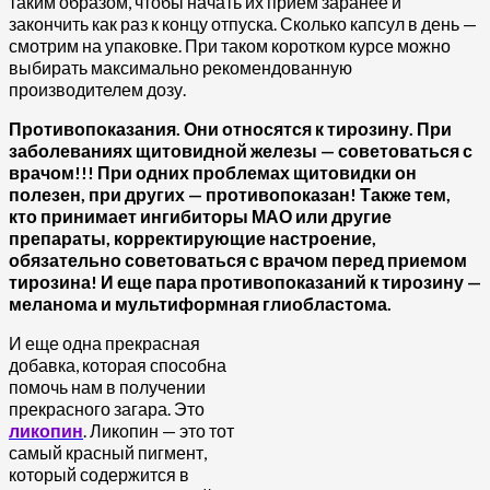
таким образом, чтобы начать их прием заранее и
закончить как раз к концу отпуска. Сколько капсул в день —
смотрим на упаковке. При таком коротком курсе можно
выбирать максимально рекомендованную
производителем дозу.
Противопоказания. Они относятся к тирозину. При
заболеваниях щитовидной железы — советоваться с
врачом!!! При одних проблемах щитовидки он
полезен, при других — противопоказан! Также тем,
кто принимает ингибиторы МАО или другие
препараты, корректирующие настроение,
обязательно советоваться с врачом перед приемом
тирозина! И еще пара противопоказаний к тирозину —
меланома и мультиформная глиобластома.
И еще одна прекрасная
добавка, которая способна
помочь нам в получении
прекрасного загара. Это
ликопин
. Ликопин — это тот
самый красный пигмент,
который содержится в