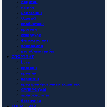
лецитин
магний
мелатонин
Омега-3
пробиотики
протеин
суперфудс
фитоэстрогены
хлорофилл
целебные грибы
СПОРТПИТ
bcaa
протеин
креатин
карнитин
предтренировочный комплекс
СУПЕРФУДЫ
аминокислоты
батончики
КОСМЕТИКА