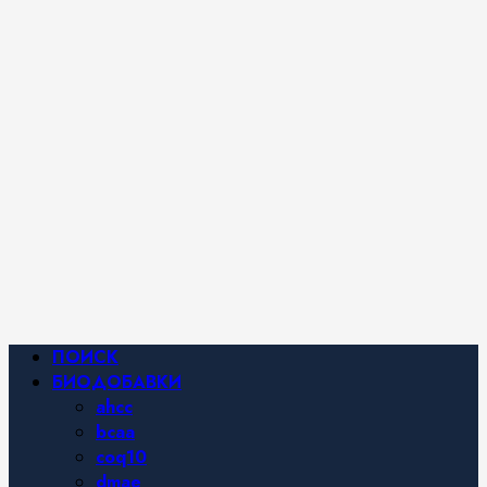
iHerb от
Марины
Хайфа.
Фитнес и
спортивное
питание,
похудение и
правильное
питание —
все о
здоровом
образе
жизни.
Основное
ПОИСК
меню
БИОДОБАВКИ
ahcc
bcaa
coq10
dmae