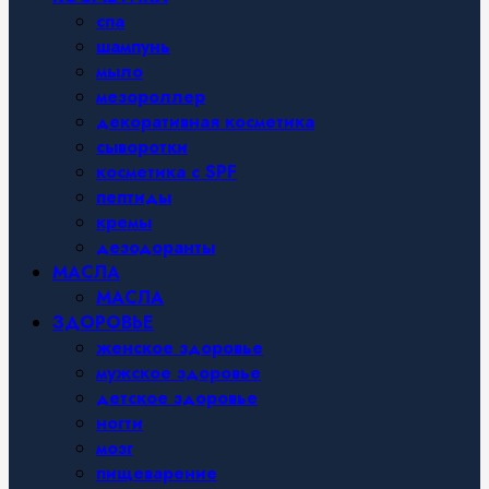
спа
шампунь
мыло
мезороллер
декоративная косметика
сыворотки
косметика с SPF
пептиды
кремы
дезодоранты
МАСЛА
МАСЛА
ЗДОРОВЬЕ
женское здоровье
мужское здоровье
детское здоровье
ногти
мозг
пищеварение