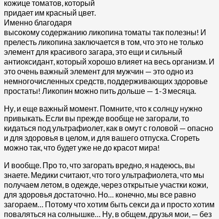
кожице томатов, который
придает им красный цвет.
Именно благодаря
высокому содержанию ликопина томаты так полезны! И
прелесть ликопина заключается в том, что это не только
элемент для красивого загара, это ещи и сильный
антиоксидант, который хорошо влияет на весь организм. И
это очень важный элемент для мужчин — это одно из
немногочисленных средств, поддерживающих здоровье
простаты! Ликопин можно пить дольше — 1-3 месяца.
Ну, и еще важный момент. Помните, что к солнцу нужно
привыкать. Если вы прежде вообще не загорали, то
кидаться под ультрафиолет, как в омут с головой — опасно
и для здоровья в целом, и для вашего отпуска. Сгореть
можно так, что будет уже не до красот мира!
И вообще. Про то, что загорать вредно, я надеюсь, вы
знаете. Медики считают, что того ультрафиолета, что мы
получаем летом, в одежде, через открытые участки кожи,
для здоровья достаточно. Но… конечно, мы все равно
загораем… Потому что хотим быть секси да и просто хотим
поваляться на солнышке… Ну, в общем, друзья мои, — без