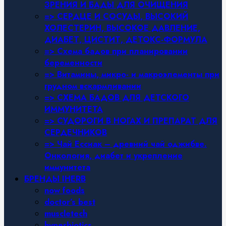
ЗРЕНИЯ И БАДЫ ДЛЯ ОЧИЩЕНИЯ
=> СЕРДЦЕ И СОСУДЫ, ВЫСОКИЙ
ХОЛЕСТЕРИН, ВЫСОКОЕ ДАВЛЕНИЕ,
ДИАБЕТ, ЦИСТИТ, ДЕТОКС-ФОРМУЛА
=> Схема бадов при планировании
беременности
=> Витамины, микро- и макроэлементы при
грудном вскармливании
=> СХЕМА БАДОВ ДЛЯ ДЕТСКОГО
ИММУНИТЕТА
=> СУДОРОГИ В НОГАХ И ПРЕПАРАТ ДЛЯ
СЕРДЕЧНИКОВ
=> Чай Ессиак – древний чай оджибве.
Онкология, диабет и укрепление
иммунитета
БРЕНДЫ IHERB
now foods
doctor’s best
muscletech
hyperbiotics