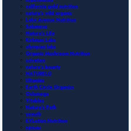
california gold nutrition
nature’s wild organic
Lake Avenue Nutrition
Solumeve
Nature’s Life
Kirkman Labs
olympian labs
Organic Mushroom Nutrition
scivation
nature’s bounty
NATURELO
Ultamins
Earth Circle Organics
Oslomega
Vitables
Nature’s Path
yeouth
EVLution Nutrition
кремы