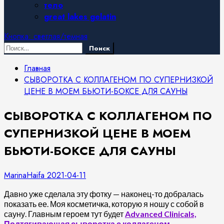
тело
great lakes gelatin
Кнопка: светлая/темная
Найти:
Главная
СЫВОРОТКА С КОЛЛАГЕНОМ ПО СУПЕРНИЗКОЙ
ЦЕНЕ В МОЕМ БЬЮТИ-БОКСЕ ДЛЯ САУНЫ
СЫВОРОТКА С КОЛЛАГЕНОМ ПО
СУПЕРНИЗКОЙ ЦЕНЕ В МОЕМ
БЬЮТИ-БОКСЕ ДЛЯ САУНЫ
MarinaHaifa
2021-04-11
Давно уже сделала эту фотку — наконец-то добралась
показать ее. Моя косметичка, которую я ношу с собой в
сауну. Главным героем тут будет
Advanced Clinicals,
Подтягивающая сыворотка с коллагеном
.