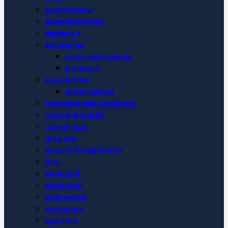
адаптогены
аминокислоты
аюрведа
витамины
мультивитамины
ретинол
водоросли
астаксантин
гиалуроновая кислота
гинкго билоба
дикий ямс
железо
индол-3-карбинол
йод
кальций
карнитин
клетчатка
коллаген
креатин