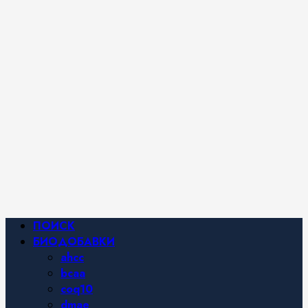
iHerb от
Марины
Хайфа.
Фитнес и
спортивное
питание,
похудение и
правильное
питание —
все о
здоровом
образе
жизни.
Основное
ПОИСК
меню
БИОДОБАВКИ
ahcc
bcaa
coq10
dmae