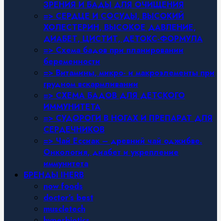
ЗРЕНИЯ И БАДЫ ДЛЯ ОЧИЩЕНИЯ
=> СЕРДЦЕ И СОСУДЫ, ВЫСОКИЙ
ХОЛЕСТЕРИН, ВЫСОКОЕ ДАВЛЕНИЕ,
ДИАБЕТ, ЦИСТИТ, ДЕТОКС-ФОРМУЛА
=> Схема бадов при планировании
беременности
=> Витамины, микро- и макроэлементы при
грудном вскармливании
=> СХЕМА БАДОВ ДЛЯ ДЕТСКОГО
ИММУНИТЕТА
=> СУДОРОГИ В НОГАХ И ПРЕПАРАТ ДЛЯ
СЕРДЕЧНИКОВ
=> Чай Ессиак – древний чай оджибве.
Онкология, диабет и укрепление
иммунитета
БРЕНДЫ IHERB
now foods
doctor’s best
muscletech
hyperbiotics