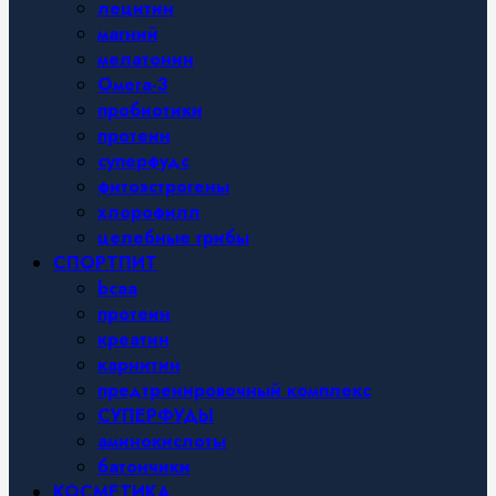
лецитин
магний
мелатонин
Омега-3
пробиотики
протеин
суперфудс
фитоэстрогены
хлорофилл
целебные грибы
СПОРТПИТ
bcaa
протеин
креатин
карнитин
предтренировочный комплекс
СУПЕРФУДЫ
аминокислоты
батончики
КОСМЕТИКА