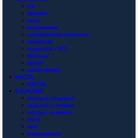
спа
шампунь
мыло
мезороллер
декоративная косметика
сыворотки
косметика с SPF
пептиды
кремы
дезодоранты
МАСЛА
МАСЛА
ЗДОРОВЬЕ
женское здоровье
мужское здоровье
детское здоровье
ногти
мозг
пищеварение