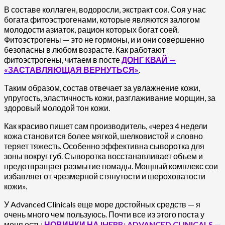
В составе коллаген, водоросли, экстракт сои. Соя у нас
богата фитоэстрогенами, которые являются залогом
молодости азиаток, рацион которых богат соей.
Фитоэстрогены — это не гормоны, и и они совершенно
безопасны в любом возрасте. Как работают
фитоэстрогены, читаем в посте
ДОНГ КВАЙ —
«ЗАСТАВЛЯЮЩАЯ ВЕРНУТЬСЯ»
.
Таким образом, состав отвечает за увлажнение кожи,
упругость, эластичность кожи, разглаживание морщин, за
здоровый молодой тон кожи.
Как красиво пишет сам производитель, «через 4 недели
кожа становится более мягкой, шелковистой и словно
теряет тяжесть. Особенно эффективна сыворотка для
зоны вокруг губ. Сыворотка восстанавливает объем и
предотвращает размытие помады. Мощный комплекс сои
избавляет от чрезмерной стянутости и шероховатости
кожи».
У Advanced Clinicals еще море достойных средств — я
очень много чем пользуюсь. Почти все из этого поста у
меня есть:
НОВИНКИ НА IHERB: ADVANCED CLINICALS —