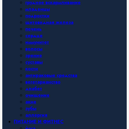
грудное вскармливание
младенцы
подростки
щитовидная железа
печень
сердце
иммунитет
волосы
зрение
суставы
кости
антираковые средства
вегетарианство
диабет
очищение
акне
зубы
аллергия
ПИТАНИЕ И ФИТНЕС
йога