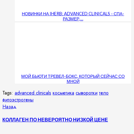
НОВИНКИ НА IHERB: ADVANCED CLINICALS - СПА-
РАЗМЕР,…
МОЙ БЬЮТИ ТРЕВЕЛ-БОКС, КОТОРЫЙ СЕЙЧАС СО
МНОЙ
Tags:
advanced clinicals
косметика
сыворотки
тело
фитоэстрогены
Продолжить
Предыдущая
Назад
запись:
чтение
КОЛЛАГЕН ПО НЕВЕРОЯТНО НИЗКОЙ ЦЕНЕ