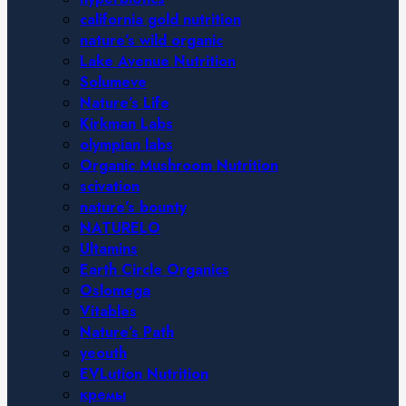
california gold nutrition
nature’s wild organic
Lake Avenue Nutrition
Solumeve
Nature’s Life
Kirkman Labs
olympian labs
Organic Mushroom Nutrition
scivation
nature’s bounty
NATURELO
Ultamins
Earth Circle Organics
Oslomega
Vitables
Nature’s Path
yeouth
EVLution Nutrition
кремы