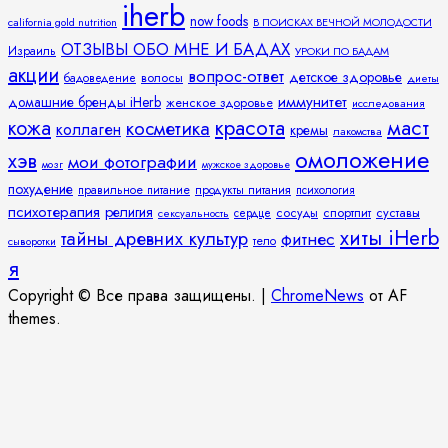
iherb
now foods
california gold nutrition
В ПОИСКАХ ВЕЧНОЙ МОЛОДОСТИ
ОТЗЫВЫ ОБО МНЕ И БАДАХ
Израиль
УРОКИ ПО БАДАМ
акции
вопрос-ответ
детское здоровье
волосы
бадоведение
диеты
иммунитет
домашние бренды iHerb
женское здоровье
исследования
кожа
красота
маст
косметика
коллаген
кремы
лакомства
омоложение
хэв
мои фотографии
мозг
мужское здоровье
похудение
правильное питание
продукты питания
психология
психотерапия
религия
спортпит
суставы
сосуды
сексуальность
сердце
хиты iHerb
тайны древних культур
фитнес
тело
сыворотки
я
Copyright © Все права защищены.
|
ChromeNews
от AF
themes.