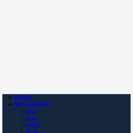
iHerb от
Марины
Хайфа.
Фитнес и
спортивное
питание,
похудение и
правильное
питание —
все о
здоровом
образе
жизни.
Основное
ПОИСК
меню
БИОДОБАВКИ
ahcc
bcaa
coq10
dmae