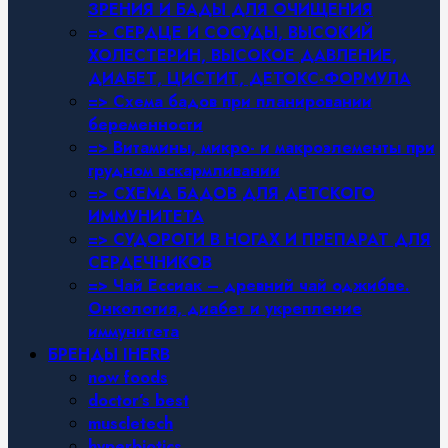
ЗРЕНИЯ И БАДЫ ДЛЯ ОЧИЩЕНИЯ
=> СЕРДЦЕ И СОСУДЫ, ВЫСОКИЙ
ХОЛЕСТЕРИН, ВЫСОКОЕ ДАВЛЕНИЕ,
ДИАБЕТ, ЦИСТИТ, ДЕТОКС-ФОРМУЛА
=> Схема бадов при планировании
беременности
=> Витамины, микро- и макроэлементы при
грудном вскармливании
=> СХЕМА БАДОВ ДЛЯ ДЕТСКОГО
ИММУНИТЕТА
=> СУДОРОГИ В НОГАХ И ПРЕПАРАТ ДЛЯ
СЕРДЕЧНИКОВ
=> Чай Ессиак – древний чай оджибве.
Онкология, диабет и укрепление
иммунитета
БРЕНДЫ IHERB
now foods
doctor’s best
muscletech
hyperbiotics