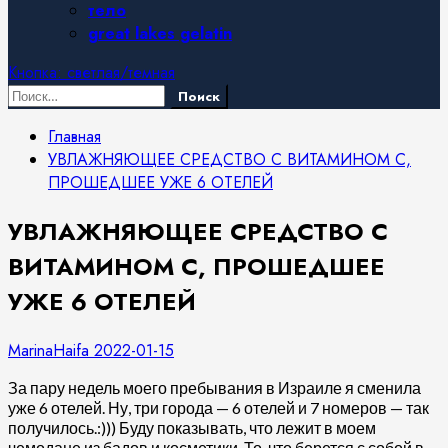
тело
great lakes gelatin
Кнопка: светлая/темная
Найти:
Главная
УВЛАЖНЯЮЩЕЕ СРЕДСТВО С ВИТАМИНОМ С,
ПРОШЕДШЕЕ УЖЕ 6 ОТЕЛЕЙ
УВЛАЖНЯЮЩЕЕ СРЕДСТВО С
ВИТАМИНОМ С, ПРОШЕДШЕЕ
УЖЕ 6 ОТЕЛЕЙ
MarinaHaifa
2022-01-15
За пару недель моего пребывания в Израиле я сменила
уже 6 отелей. Ну, три города — 6 отелей и 7 номеров — так
получилось.:))) Буду показывать, что лежит в моем
чемодане из бадов и косметики. То, что берется с собой в