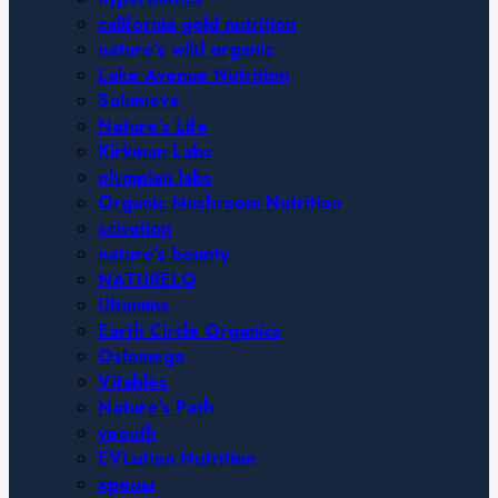
california gold nutrition
nature’s wild organic
Lake Avenue Nutrition
Solumeve
Nature’s Life
Kirkman Labs
olympian labs
Organic Mushroom Nutrition
scivation
nature’s bounty
NATURELO
Ultamins
Earth Circle Organics
Oslomega
Vitables
Nature’s Path
yeouth
EVLution Nutrition
кремы