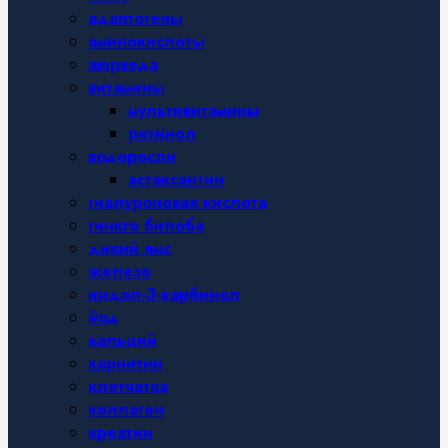
адаптогены
аминокислоты
аюрведа
витамины
мультивитамины
ретинол
водоросли
астаксантин
гиалуроновая кислота
гинкго билоба
дикий ямс
железо
индол-3-карбинол
йод
кальций
карнитин
клетчатка
коллаген
креатин