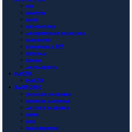
спа
шампунь
мыло
мезороллер
декоративная косметика
сыворотки
косметика с SPF
пептиды
кремы
дезодоранты
МАСЛА
МАСЛА
ЗДОРОВЬЕ
женское здоровье
мужское здоровье
детское здоровье
ногти
мозг
пищеварение