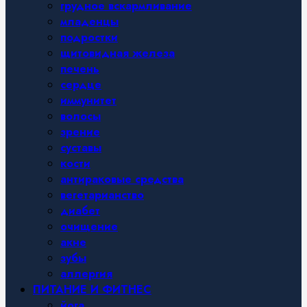
грудное вскармливание
младенцы
подростки
щитовидная железа
печень
сердце
иммунитет
волосы
зрение
суставы
кости
антираковые средства
вегетарианство
диабет
очищение
акне
зубы
аллергия
ПИТАНИЕ И ФИТНЕС
йога