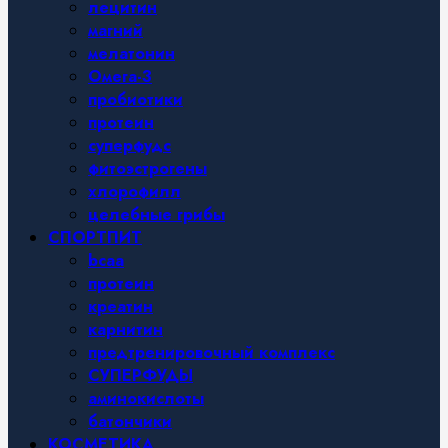
лецитин
магний
мелатонин
Омега-3
пробиотики
протеин
суперфудс
фитоэстрогены
хлорофилл
целебные грибы
СПОРТПИТ
bcaa
протеин
креатин
карнитин
предтренировочный комплекс
СУПЕРФУДЫ
аминокислоты
батончики
КОСМЕТИКА