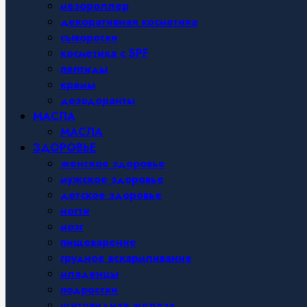
мезороллер
декоративная косметика
сыворотки
косметика с SPF
пептиды
кремы
дезодоранты
МАСЛА
МАСЛА
ЗДОРОВЬЕ
женское здоровье
мужское здоровье
детское здоровье
ногти
мозг
пищеварение
грудное вскармливание
младенцы
подростки
щитовидная железа