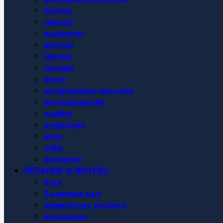
печень
сердце
иммунитет
волосы
зрение
суставы
кости
антираковые средства
вегетарианство
диабет
очищение
акне
зубы
аллергия
ПИТАНИЕ И ФИТНЕС
йога
Здоровая еда
правильное питание
похудение