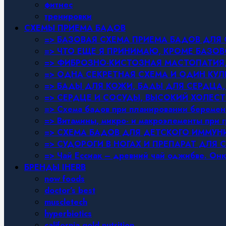
фитнес
тренировки
СХЕМЫ ПРИЕМА БАДОВ
=> БАЗОВАЯ СХЕМА ПРИЕМА БАДОВ ДЛ
=> ЧТО ЕЩЕ Я ПРИНИМАЮ, КРОМЕ БАЗ
=> ФИБРОЗНО-КИСТОЗНАЯ МАСТОПАТИЯ, 
=> ОДНА СЕКРЕТНАЯ СХЕМА И ОДИН КУЛ
=> БАДЫ ДЛЯ КОЖИ, БАДЫ ДЛЯ СЕРДЦА,
=> СЕРДЦЕ И СОСУДЫ, ВЫСОКИЙ ХОЛЕСТ
=> Схема бадов при планировании беремен
=> Витамины, микро- и макроэлементы при 
=> СХЕМА БАДОВ ДЛЯ ДЕТСКОГО ИММУН
=> СУДОРОГИ В НОГАХ И ПРЕПАРАТ ДЛЯ 
=> Чай Ессиак – древний чай оджибве. Онк
БРЕНДЫ IHERB
now foods
doctor’s best
muscletech
hyperbiotics
california gold nutrition