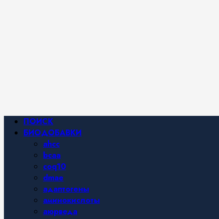
Фитнес и
спортивное
питание,
похудение и
правильное
питание —
все о
здоровом
образе
жизни.
Основное
ПОИСК
меню
БИОДОБАВКИ
ahcc
bcaa
coq10
dmae
адаптогены
аминокислоты
аюрведа