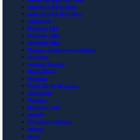
nature’s wild organic
Lake Avenue Nutrition
Solumeve
Nature’s Life
Kirkman Labs
olympian labs
Organic Mushroom Nutrition
scivation
nature’s bounty
NATURELO
Ultamins
Earth Circle Organics
Oslomega
Vitables
Nature’s Path
yeouth
EVLution Nutrition
кремы
тело