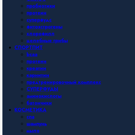
пробиотики
протеин
суперфудс
фитоэстрогены
хлорофилл
целебные грибы
СПОРТПИТ
bcaa
протеин
креатин
карнитин
предтренировочный комплекс
СУПЕРФУДЫ
аминокислоты
батончики
КОСМЕТИКА
спа
шампунь
мыло