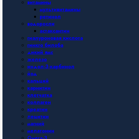
витамины
мультивитамины
ретинол
водоросли
астаксантин
гиалуроновая кислота
гинкго билоба
дикий ямс
железо
индол-3-карбинол
йод
кальций
карнитин
клетчатка
коллаген
креатин
лецитин
магний
мелатонин
Омега-3