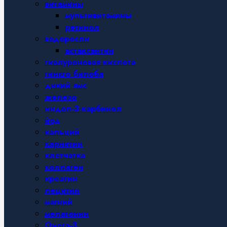
витамины
мультивитамины
ретинол
водоросли
астаксантин
гиалуроновая кислота
гинкго билоба
дикий ямс
железо
индол-3-карбинол
йод
кальций
карнитин
клетчатка
коллаген
креатин
лецитин
магний
мелатонин
Омега-3