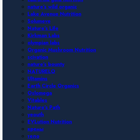
nature’s wild organic
Lake Avenue Nutrition
Solumeve
Nature’s Life
Kirkman Labs
olympian labs
Organic Mushroom Nutrition
scivation
nature’s bounty
NATURELO
Ultamins
Earth Circle Organics
Oslomega
Vitables
Nature’s Path
yeouth
EVLution Nutrition
кремы
тело