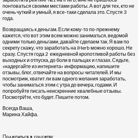
понтоваться своими местами работы. А вот для тех, кто не
очень чуткий и умный, я все-таки сделала это. Спустя 3
года.
Возвращаясь к деньгам. Если кому-то по-прежнему
кажется, что вот этим всем можно заниматься, ведомой
одними только деньгами, давайте сделаем так. Я вам по
секрету скажу, что заработать на iHerb можно хорошо. Не
сразу. Спустя года 2 ежедневной кропотливой работы без
выходных и отпуска, до боли в пальцах и глазах. Сядьте,
«надергайте из интернета» информацию, напишите
отзывы, блог, отвечайте на вопросы читателей. И мы
посмотрим, хватит ли вам одного желания заработать,
чтобы заниматься этим с утра до вечера, годами. И
попробуйте писать неискренние хвалебные отзывы.
ПосмотрИте, что будет. Пишите потом.
Всегда Ваша,
Марина Хайфа.
Поделиться в соцсетях: