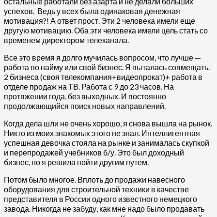
остальные работали без азарта и не делали больших
успехов. Ведь у всех была одинаковая денежная
мотивация?! А ответ прост. Эти 2 человека имели еще
другую мотивацию. Оба эти человека имели цель стать со
временем директором телеканала.
Все это время я долго мучилась вопросом, что лучше —
работа по найму или свой бизнес. Я пыталась совмещать.
2 бизнеса (своя телекомпания+видеопрокат)+ работа в
отделе продаж на ТВ. Работа с 9 до 23 часов. На
протяжении года, без выходных. И постоянно
продолжающийся поиск новых направлений.
Когда дела шли не очень хорошо, я снова вышла на рынок.
Никто из моих знакомых этого не знал. Интеллигентная
успешная девочка стояла на рынке и занималась скупкой
и перепродажей учебников б/у. Это был доходный
бизнес, но я решила пойти другим путем.
Потом было многое. Вплоть до продажи навесного
оборудования для строительной техники в качестве
представителя в России одного известного немецкого
завода. Никогда не забуду, как мне надо было продавать