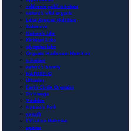
california gold nutrition
nature’s wild organic
Lake Avenue Nutrition
Solumeve
Nature’s Life
Kirkman Labs
olympian labs
Organic Mushroom Nutrition
scivation
nature’s bounty
NATURELO
Ultamins
Earth Circle Organics
Oslomega
Vitables
Nature’s Path
yeouth
EVLution Nutrition
кремы