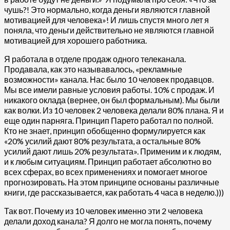
чушь?! Это нормально, когда деньги являются главной
мотивацией для человека»! И лишь спустя много лет я
поняла, что деньги действительно не являются главной
мотивацией для хорошего работника.
Я работала в отделе продаж одного телеканала.
Продавала, как это называвалось, «рекламные
возможности» канала. Нас было 10 человек продавцов.
Мы все имели равные условия работы. 10% с продаж. И
никакого оклада (вернее, он был формальным). Мы были
как волки. Из 10 человек 2 человека делали 80% плана. Я и
еще один парняга. Принцип Парето работал по полной.
Кто не знает, принцип обобщенно формулируется как
«20% усилий дают 80% результата, а остальные 80%
усилий дают лишь 20% результата». Применим и к людям,
и к любым ситуациям. Принцип работает абсолютно во
всех сферах, во всех применениях и помогает многое
прогнозировать. На этом принципе основаны различные
книги, где рассказывается, как работать 4 часа в неделю.)))
Так вот. Почему из 10 человек именно эти 2 человека
делали доход канала? Я долго не могла понять, почему