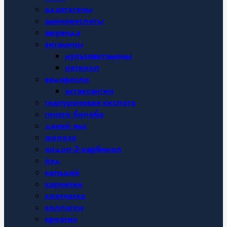
адаптогены
аминокислоты
аюрведа
витамины
мультивитамины
ретинол
водоросли
астаксантин
гиалуроновая кислота
гинкго билоба
дикий ямс
железо
индол-3-карбинол
йод
кальций
карнитин
клетчатка
коллаген
креатин