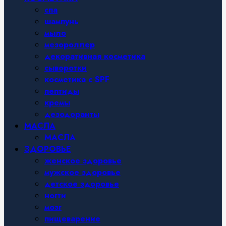
спа
шампунь
мыло
мезороллер
декоративная косметика
сыворотки
косметика с SPF
пептиды
кремы
дезодоранты
МАСЛА
МАСЛА
ЗДОРОВЬЕ
женское здоровье
мужское здоровье
детское здоровье
ногти
мозг
пищеварение