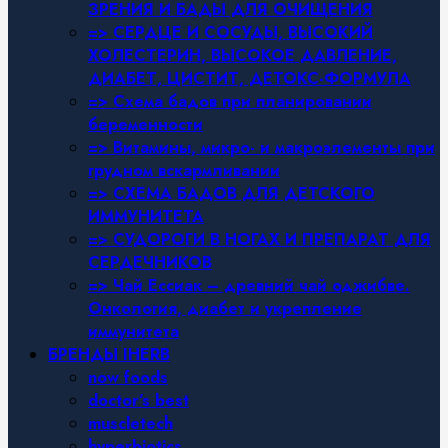
ЗРЕНИЯ И БАДЫ ДЛЯ ОЧИЩЕНИЯ
=> СЕРДЦЕ И СОСУДЫ, ВЫСОКИЙ
ХОЛЕСТЕРИН, ВЫСОКОЕ ДАВЛЕНИЕ,
ДИАБЕТ, ЦИСТИТ, ДЕТОКС-ФОРМУЛА
=> Схема бадов при планировании
беременности
=> Витамины, микро- и макроэлементы при
грудном вскармливании
=> СХЕМА БАДОВ ДЛЯ ДЕТСКОГО
ИММУНИТЕТА
=> СУДОРОГИ В НОГАХ И ПРЕПАРАТ ДЛЯ
СЕРДЕЧНИКОВ
=> Чай Ессиак – древний чай оджибве.
Онкология, диабет и укрепление
иммунитета
БРЕНДЫ IHERB
now foods
doctor’s best
muscletech
hyperbiotics