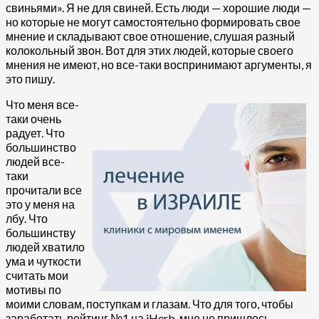
свиньями». Я не для свиней. Есть люди — хорошие люди —
но которые не могут самостоятельно формировать свое
мнение и складывают свое отношение, слушая разный
колокольный звон. Вот для этих людей, которые своего
мнения не имеют, но все-таки воспринимают аргументы, я
это пишу.
Что меня все-
таки очень
радует. Что
большинство
людей все-
таки
прочитали все
это у меня на
лбу. Что
большинству
людей хватило
ума и чуткости
считать мои
мотивы по
моими словам, поступкам и глазам. Что для того, чтобы
заработать рейтинг №1 на iHerb, мне не пришлось