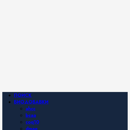
iHerb от
Марины
Хайфа.
Фитнес и
спортивное
питание,
похудение и
правильное
питание —
все о
здоровом
образе
жизни.
Основное
ПОИСК
меню
БИОДОБАВКИ
ahcc
bcaa
coq10
dmae