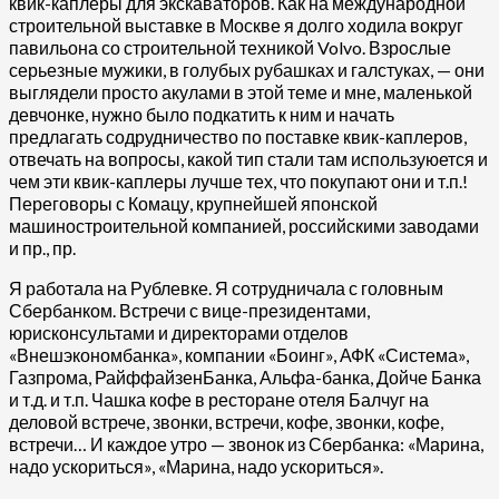
квик-каплеры для экскаваторов. Как на международной
строительной выставке в Москве я долго ходила вокруг
павильона со строительной техникой Volvo. Взрослые
серьезные мужики, в голубых рубашках и галстуках, — они
выглядели просто акулами в этой теме и мне, маленькой
девчонке, нужно было подкатить к ним и начать
предлагать содрудничество по поставке квик-каплеров,
отвечать на вопросы, какой тип стали там используюется и
чем эти квик-каплеры лучше тех, что покупают они и т.п.!
Переговоры с Комацу, крупнейшей японской
машиностроительной компанией, российскими заводами
и пр., пр.
Я работала на Рублевке. Я сотрудничала с головным
Сбербанком. Встречи с вице-президентами,
юрисконсультами и директорами отделов
«Внешэкономбанка», компании «Боинг», АФК «Система»,
Газпрома, РайффайзенБанка, Альфа-банка, Дойче Банка
и т.д. и т.п. Чашка кофе в ресторане отеля Балчуг на
деловой встрече, звонки, встречи, кофе, звонки, кофе,
встречи… И каждое утро — звонок из Сбербанка: «Марина,
надо ускориться», «Марина, надо ускориться».