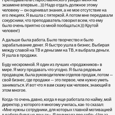
экзамене впервые…))) Надо отдать должное этому
человеку — он оценивал знания, а не мое отсутствие на
его лекциях. Я вышла с пятеркой. А потом мне передавали
сокурсники, что преподаватель говорил всем, что ему
было очень приятно со мной пообщаться.))) Крутой
человек!)
А дальше была работа. Было творчество и было
зарабатывание денег. Я быстро ушла в бизнес. Выбирая
между славой на ТВ и деньгами на ТВ, я выбрала деньги.
Я ушла в продажи.
Буду нескромной. Я один из лучших «продажников» в
мире. Я могу продавать что угодно. Я была рядовым
продавцом, была руководителем отделов продаж, потом —
свой бизнес, где продажи — это первое, чем нужно уметь
заниматься. И вот что я вам скажу как человек, знающий в
этом многое.
Когда-то очень давно, когда я еще работала по найму, мой
директор, у которого я многому училась, как-то сказал:
«Мне нужны сотрудники, для которых главной мотивацией
в работе будут не деньги.» Я подумала про себя: «Что за