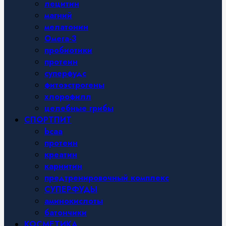
лецитин
магний
мелатонин
Омега-3
пробиотики
протеин
суперфудс
фитоэстрогены
хлорофилл
целебные грибы
СПОРТПИТ
bcaa
протеин
креатин
карнитин
предтренировочный комплекс
СУПЕРФУДЫ
аминокислоты
батончики
КОСМЕТИКА