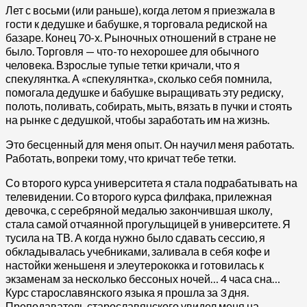
Лет с восьми (или раньше), когда летом я приезжала в
гости к дедушке и бабушке, я торговала редиской на
базаре. Конец 70-х. Рыночных отношений в стране не
было. Торговля — что-то нехорошее для обычного
человека. Взрослые тупые тетки кричали, что я
спекулянтка. А «спекулянтка», сколько себя помнила,
помогала дедушке и бабушке выращивать эту редиску,
полоть, поливать, собирать, мыть, вязать в пучки и стоять
на рынке с дедушкой, чтобы заработать им на жизнь.
Это бесценный для меня опыт. Он научил меня работать.
Работать, вопреки тому, что кричат тебе тетки.
Со второго курса университета я стала подрабатывать на
телевидении. Со второго курса филфака, прилежная
девочка, с серебряной медалью закончившая школу,
стала самой отчаянной прогульщицей в университете. Я
тусила на ТВ. А когда нужно было сдавать сессию, я
обкладывалась учебниками, заливала в себя кофе и
настойки женьшеня и элеутерококка и готовилась к
экзаменам за несколько бессоных ночей… 4 часа сна…
Курс старославянского языка я прошла за 3 дня.
Преподаватель старославянского увидел меня на