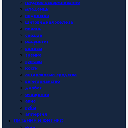
грудное вскармливание
младенцы
подростки
щитовидная железа
печень
сердце
иммунитет
волосы
зрение
суставы
кости
антираковые средства
вегетарианство
диабет
очищение
акне
зубы
аллергия
ПИТАНИЕ И ФИТНЕС
йога