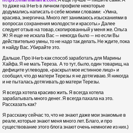
то даже на iHerb в личном профиле некоторые
додумались написать о себе моими словами: «Умна,
красива, энергична. Много лет занимаюсь изысканиями в
вопросах сохранения молодости и красоты.» Далее
следует отзыв на товар, скопированный у меня же. Ольга
Ж! Я еще не искала Вас — некогда было — но если Вы
действительно умны, то не надо так делать. Не ждите, пока
я найду Вас. Убирайте это.
Дальше. Про iHerb как способ заработать для Марины
Хайфа. Я не мать Тереза. А то тут, было, один товарищ, на
дефиците углеводов, «раскрыл мое истинное лицо» и
сообщил, что до матери Терезы я не дотягиваю. Я никогда
и не пыталась дотягивать до матери Терезы.
Я всегда хотела красиво жить. Я всегда хотела
зарабатывать много денег. Я всегда пахала на это.
Рассказать как?
Я расскажу сейчас то, что не знают даже мои знакомые в
реале, которые знают меня много лет. Благо, и про
существование этого блога знают очень немногие из них.)