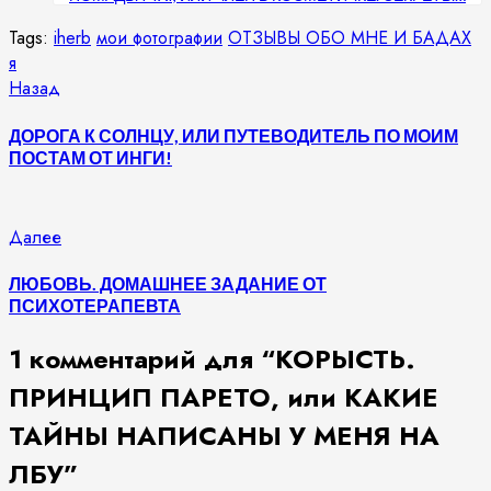
Tags:
iherb
мои фотографии
ОТЗЫВЫ ОБО МНЕ И БАДАХ
я
Продолжить
Предыдущая
Назад
запись:
чтение
ДОРОГА К СОЛНЦУ, ИЛИ ПУТЕВОДИТЕЛЬ ПО МОИМ
ПОСТАМ ОТ ИНГИ!
Следующая
Далее
запись:
ЛЮБОВЬ. ДОМАШНЕЕ ЗАДАНИЕ ОТ
ПСИХОТЕРАПЕВТА
1 комментарий для “
КОРЫСТЬ.
ПРИНЦИП ПАРЕТО, или КАКИЕ
ТАЙНЫ НАПИСАНЫ У МЕНЯ НА
ЛБУ
”