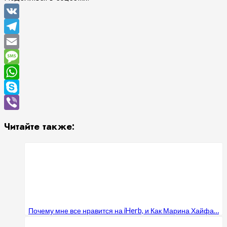
VK
Telegram
Email
Message
WhatsApp
Skype
Viber
Читайте также:
Почему мне все нравится на iHerb, и Как Марина Хайфа…