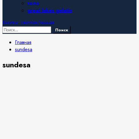
тело
great lakes gelatin
Кнопка: светлая/темная
Найти:
Главная
sundesa
sundesa