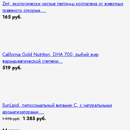
Zint, экологически чистые пептиды коллагена от животных
травяного откорма,...
165 руб.
California Gold Nutrition, DHA 700, рыбий жир
фармацевтической степени...
519 руб.
SunLipid, липосомальный витамин C, с натуральными
ароматизаторами,...
1 385 руб.
1 978 руб.