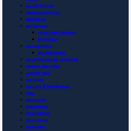
адаптогены
аминокислоты
аюрведа
витамины
мультивитамины
ретинол
водоросли
астаксантин
гиалуроновая кислота
гинкго билоба
дикий ямс
железо
индол-3-карбинол
йод
кальций
карнитин
клетчатка
коллаген
креатин