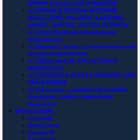
ЗРЕНИЯ И БАДЫ ДЛЯ ОЧИЩЕНИЯ
=> СЕРДЦЕ И СОСУДЫ, ВЫСОКИЙ
ХОЛЕСТЕРИН, ВЫСОКОЕ ДАВЛЕНИЕ,
ДИАБЕТ, ЦИСТИТ, ДЕТОКС-ФОРМУЛА
=> Схема бадов при планировании
беременности
=> Витамины, микро- и макроэлементы при
грудном вскармливании
=> СХЕМА БАДОВ ДЛЯ ДЕТСКОГО
ИММУНИТЕТА
=> СУДОРОГИ В НОГАХ И ПРЕПАРАТ ДЛЯ
СЕРДЕЧНИКОВ
=> Чай Ессиак – древний чай оджибве.
Онкология, диабет и укрепление
иммунитета
БРЕНДЫ IHERB
now foods
doctor’s best
muscletech
hyperbiotics