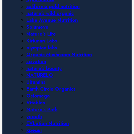
california gold nutrition
nature’s wild organic
Lake Avenue Nutrition
Solumeve
Nature’s Life
Kirkman Labs
olympian labs
Organic Mushroom Nutrition
scivation
nature’s bounty
NATURELO
Ultamins
Earth Circle Organics
Oslomega
Vitables
Nature’s Path
yeouth
EVLution Nutrition
кремы