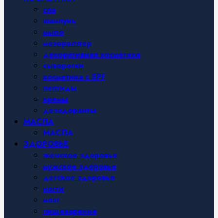
спа
шампунь
мыло
мезороллер
декоративная косметика
сыворотки
косметика с SPF
пептиды
кремы
дезодоранты
МАСЛА
МАСЛА
ЗДОРОВЬЕ
женское здоровье
мужское здоровье
детское здоровье
ногти
мозг
пищеварение