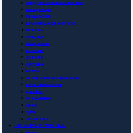
грудное вскармливание
младенцы
подростки
щитовидная железа
печень
сердце
иммунитет
волосы
зрение
суставы
кости
антираковые средства
вегетарианство
диабет
очищение
акне
зубы
аллергия
ПИТАНИЕ И ФИТНЕС
йога