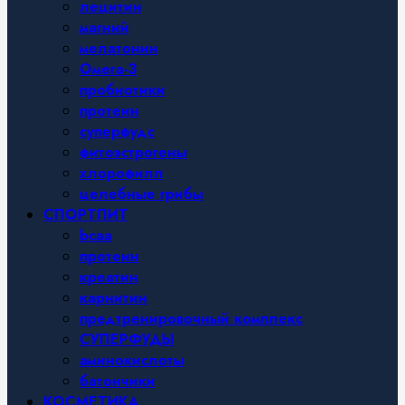
лецитин
магний
мелатонин
Омега-3
пробиотики
протеин
суперфудс
фитоэстрогены
хлорофилл
целебные грибы
СПОРТПИТ
bcaa
протеин
креатин
карнитин
предтренировочный комплекс
СУПЕРФУДЫ
аминокислоты
батончики
КОСМЕТИКА