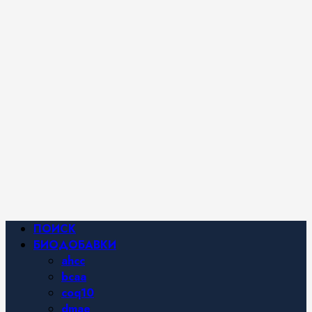
iHerb от
Марины
Хайфа.
Фитнес и
спортивное
питание,
похудение и
правильное
питание —
все о
здоровом
образе
жизни.
Основное
ПОИСК
меню
БИОДОБАВКИ
ahcc
bcaa
coq10
dmae