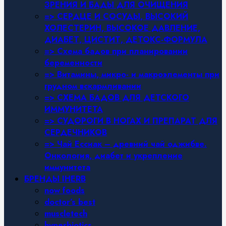
ЗРЕНИЯ И БАДЫ ДЛЯ ОЧИЩЕНИЯ
=> СЕРДЦЕ И СОСУДЫ, ВЫСОКИЙ
ХОЛЕСТЕРИН, ВЫСОКОЕ ДАВЛЕНИЕ,
ДИАБЕТ, ЦИСТИТ, ДЕТОКС-ФОРМУЛА
=> Схема бадов при планировании
беременности
=> Витамины, микро- и макроэлементы при
грудном вскармливании
=> СХЕМА БАДОВ ДЛЯ ДЕТСКОГО
ИММУНИТЕТА
=> СУДОРОГИ В НОГАХ И ПРЕПАРАТ ДЛЯ
СЕРДЕЧНИКОВ
=> Чай Ессиак – древний чай оджибве.
Онкология, диабет и укрепление
иммунитета
БРЕНДЫ IHERB
now foods
doctor’s best
muscletech
hyperbiotics