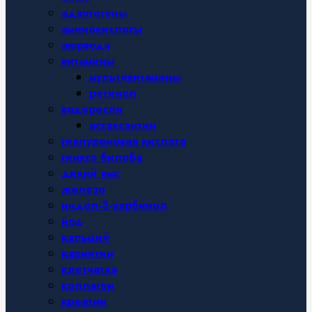
адаптогены
аминокислоты
аюрведа
витамины
мультивитамины
ретинол
водоросли
астаксантин
гиалуроновая кислота
гинкго билоба
дикий ямс
железо
индол-3-карбинол
йод
кальций
карнитин
клетчатка
коллаген
креатин