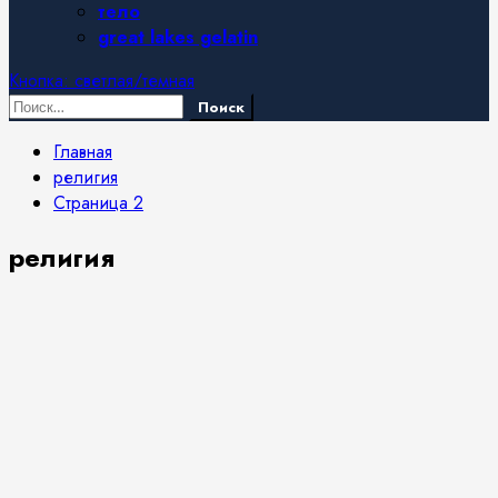
тело
great lakes gelatin
Кнопка: светлая/темная
Найти:
Главная
религия
Страница 2
религия