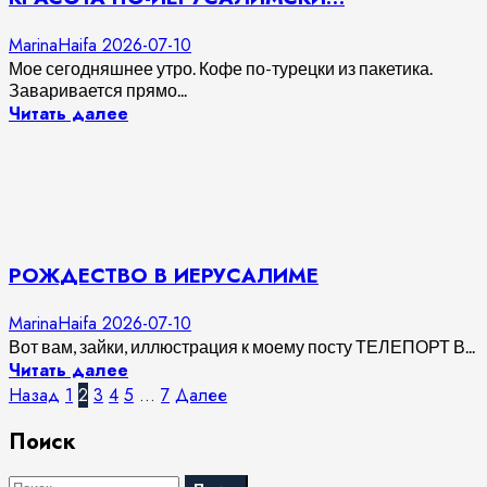
MarinaHaifa
2026-07-10
Мое сегодняшнее утро. Кофе по-турецки из пакетика.
Заваривается прямо...
Читать далее
РОЖДЕСТВО В ИЕРУСАЛИМЕ
MarinaHaifa
2026-07-10
Вот вам, зайки, иллюстрация к моему посту ТЕЛЕПОРТ В...
Читать далее
Пагинация
Назад
1
2
3
4
5
…
7
Далее
записей
Поиск
Найти: