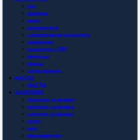
спа
шампунь
мыло
мезороллер
декоративная косметика
сыворотки
косметика с SPF
пептиды
кремы
дезодоранты
МАСЛА
МАСЛА
ЗДОРОВЬЕ
женское здоровье
мужское здоровье
детское здоровье
ногти
мозг
пищеварение