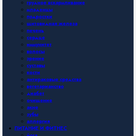
грудное вскармливание
младенцы
подростки
щитовидная железа
печень
сердце
иммунитет
волосы
зрение
суставы
кости
антираковые средства
вегетарианство
диабет
очищение
акне
зубы
аллергия
ПИТАНИЕ И ФИТНЕС
йога