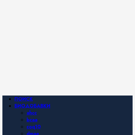
iHerb от
Марины
Хайфа.
Фитнес и
спортивное
питание,
похудение и
правильное
питание —
все о
здоровом
образе
жизни.
Основное
ПОИСК
меню
БИОДОБАВКИ
ahcc
bcaa
coq10
dmae