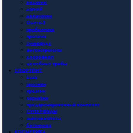
лецитин
магний
мелатонин
Омега-3
пробиотики
протеин
суперфудс
фитоэстрогены
хлорофилл
целебные грибы
СПОРТПИТ
bcaa
протеин
креатин
карнитин
предтренировочный комплекс
СУПЕРФУДЫ
аминокислоты
батончики
КОСМЕТИКА