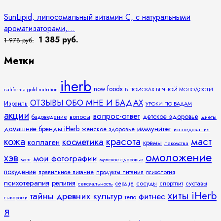
SunLipid, липосомальный витамин C, с натуральными
ароматизаторами,...
1 385 руб.
1 978 руб.
Метки
iherb
now foods
california gold nutrition
В ПОИСКАХ ВЕЧНОЙ МОЛОДОСТИ
ОТЗЫВЫ ОБО МНЕ И БАДАХ
Израиль
УРОКИ ПО БАДАМ
акции
вопрос-ответ
детское здоровье
волосы
бадоведение
диеты
иммунитет
домашние бренды iHerb
женское здоровье
исследования
кожа
красота
маст
косметика
коллаген
кремы
лакомства
омоложение
хэв
мои фотографии
мозг
мужское здоровье
похудение
правильное питание
продукты питания
психология
психотерапия
религия
спортпит
суставы
сосуды
сексуальность
сердце
хиты iHerb
тайны древних культур
фитнес
тело
сыворотки
я