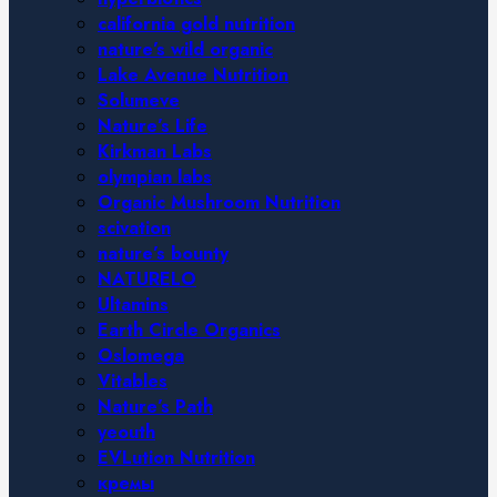
california gold nutrition
nature’s wild organic
Lake Avenue Nutrition
Solumeve
Nature’s Life
Kirkman Labs
olympian labs
Organic Mushroom Nutrition
scivation
nature’s bounty
NATURELO
Ultamins
Earth Circle Organics
Oslomega
Vitables
Nature’s Path
yeouth
EVLution Nutrition
кремы