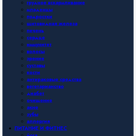
грудное вскармливание
младенцы
подростки
щитовидная железа
печень
сердце
иммунитет
волосы
зрение
суставы
кости
антираковые средства
вегетарианство
диабет
очищение
акне
зубы
аллергия
ПИТАНИЕ И ФИТНЕС
йога