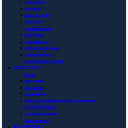
лецитин
магний
мелатонин
Омега-3
пробиотики
протеин
суперфудс
фитоэстрогены
хлорофилл
целебные грибы
СПОРТПИТ
bcaa
протеин
креатин
карнитин
предтренировочный комплекс
СУПЕРФУДЫ
аминокислоты
батончики
КОСМЕТИКА