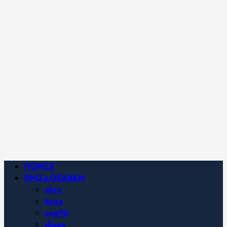
iHerb от
Марины
Хайфа.
Фитнес и
спортивное
питание,
похудение и
правильное
питание —
все о
здоровом
образе
жизни.
Основное
ПОИСК
меню
БИОДОБАВКИ
ahcc
bcaa
coq10
dmae