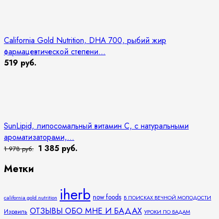
California Gold Nutrition, DHA 700, рыбий жир
фармацевтической степени...
519 руб.
SunLipid, липосомальный витамин C, с натуральными
ароматизаторами,...
1 385 руб.
1 978 руб.
Метки
iherb
now foods
california gold nutrition
В ПОИСКАХ ВЕЧНОЙ МОЛОДОСТИ
ОТЗЫВЫ ОБО МНЕ И БАДАХ
Израиль
УРОКИ ПО БАДАМ