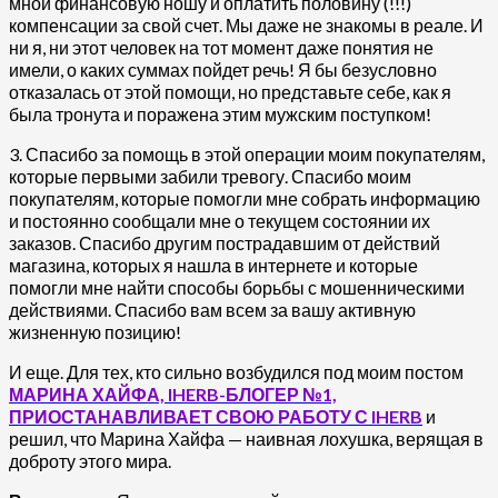
мной финансовую ношу и оплатить половину (!!!)
компенсации за свой счет. Мы даже не знакомы в реале. И
ни я, ни этот человек на тот момент даже понятия не
имели, о каких суммах пойдет речь! Я бы безусловно
отказалась от этой помощи, но представьте себе, как я
была тронута и поражена этим мужским поступком!
3. Спасибо за помощь в этой операции моим покупателям,
которые первыми забили тревогу. Спасибо моим
покупателям, которые помогли мне собрать информацию
и постоянно сообщали мне о текущем состоянии их
заказов. Спасибо другим пострадавшим от действий
магазина, которых я нашла в интернете и которые
помогли мне найти способы борьбы с мошенническими
действиями. Спасибо вам всем за вашу активную
жизненную позицию!
И еще. Для тех, кто сильно возбудился под моим постом
МАРИНА ХАЙФА, IHERB-БЛОГЕР №1,
ПРИОСТАНАВЛИВАЕТ СВОЮ РАБОТУ С IHERB
и
решил, что Марина Хайфа — наивная лохушка, верящая в
доброту этого мира.