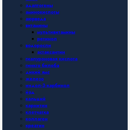
адаптогены
аминокислоты
аюрведа
витамины
мультивитамины
ретинол
водоросли
астаксантин
гиалуроновая кислота
гинкго билоба
дикий ямс
железо
индол-3-карбинол
йод
кальций
карнитин
клетчатка
коллаген
креатин