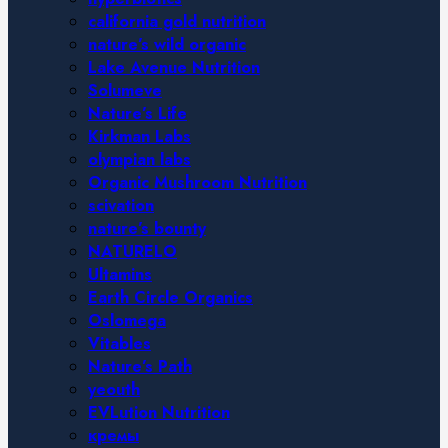
california gold nutrition
nature’s wild organic
Lake Avenue Nutrition
Solumeve
Nature’s Life
Kirkman Labs
olympian labs
Organic Mushroom Nutrition
scivation
nature’s bounty
NATURELO
Ultamins
Earth Circle Organics
Oslomega
Vitables
Nature’s Path
yeouth
EVLution Nutrition
кремы