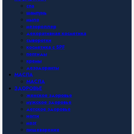
спа
шампунь
мыло
мезороллер
декоративная косметика
сыворотки
косметика с SPF
пептиды
кремы
дезодоранты
МАСЛА
МАСЛА
ЗДОРОВЬЕ
женское здоровье
мужское здоровье
детское здоровье
ногти
мозг
пищеварение