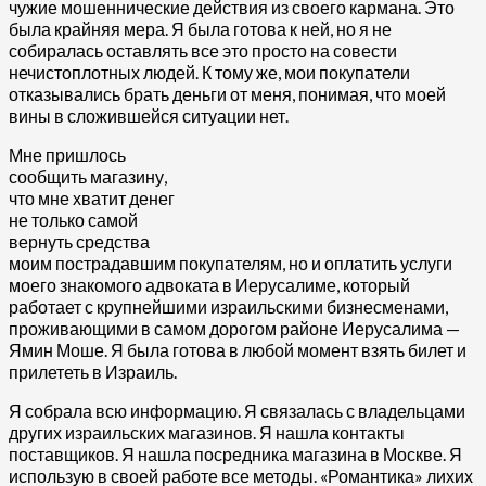
чужие мошеннические действия из своего кармана. Это
была крайняя мера. Я была готова к ней, но я не
собиралась оставлять все это просто на совести
нечистоплотных людей. К тому же, мои покупатели
отказывались брать деньги от меня, понимая, что моей
вины в сложившейся ситуации нет.
Мне пришлось
сообщить магазину,
что мне хватит денег
не только самой
вернуть средства
моим пострадавшим покупателям, но и оплатить услуги
моего знакомого адвоката в Иерусалиме, который
работает с крупнейшими израильскими бизнесменами,
проживающими в самом дорогом районе Иерусалима —
Ямин Моше. Я была готова в любой момент взять билет и
прилететь в Израиль.
Я собрала всю информацию. Я связалась с владельцами
других израильских магазинов. Я нашла контакты
поставщиков. Я нашла посредника магазина в Москве. Я
использую в своей работе все методы. «Романтика» лихих