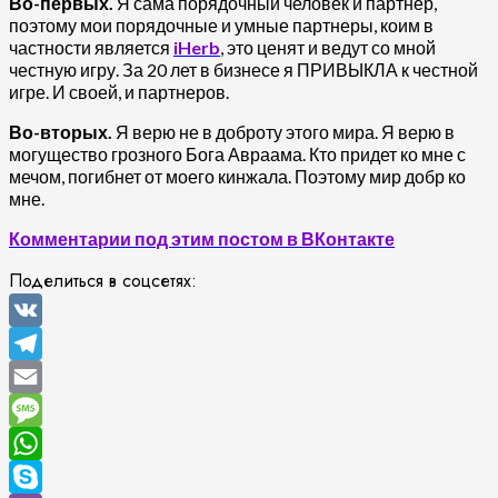
Во-первых.
Я сама порядочный человек и партнер,
поэтому мои порядочные и умные партнеры, коим в
частности является
iHerb
, это ценят и ведут со мной
честную игру. За 20 лет в бизнесе я ПРИВЫКЛА к честной
игре. И своей, и партнеров.
Во-вторых.
Я верю не в доброту этого мира. Я верю в
могущество грозного Бога Авраама. Кто придет ко мне с
мечом, погибнет от моего кинжала. Поэтому мир добр ко
мне.
Комментарии под этим постом в ВКонтакте
Поделиться в соцсетях:
VK
Telegram
Email
Message
WhatsApp