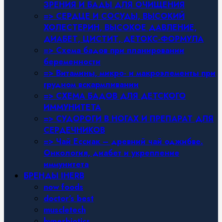
ЗРЕНИЯ И БАДЫ ДЛЯ ОЧИЩЕНИЯ
=> СЕРДЦЕ И СОСУДЫ, ВЫСОКИЙ
ХОЛЕСТЕРИН, ВЫСОКОЕ ДАВЛЕНИЕ,
ДИАБЕТ, ЦИСТИТ, ДЕТОКС-ФОРМУЛА
=> Схема бадов при планировании
беременности
=> Витамины, микро- и макроэлементы при
грудном вскармливании
=> СХЕМА БАДОВ ДЛЯ ДЕТСКОГО
ИММУНИТЕТА
=> СУДОРОГИ В НОГАХ И ПРЕПАРАТ ДЛЯ
СЕРДЕЧНИКОВ
=> Чай Ессиак – древний чай оджибве.
Онкология, диабет и укрепление
иммунитета
БРЕНДЫ IHERB
now foods
doctor’s best
muscletech
hyperbiotics