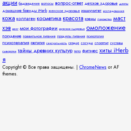
акции
вопрос-ответ
детское здоровье
волосы
бадоведение
диеты
иммунитет
домашние бренды iHerb
женское здоровье
исследования
кожа
красота
маст
косметика
коллаген
кремы
лакомства
омоложение
хэв
мои фотографии
мозг
мужское здоровье
похудение
правильное питание
продукты питания
психология
психотерапия
религия
спортпит
суставы
сосуды
сексуальность
сердце
хиты iHerb
тайны древних культур
фитнес
тело
сыворотки
я
Copyright © Все права защищены.
|
ChromeNews
от AF
themes.