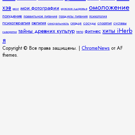
омоложение
хэв
мои фотографии
мозг
мужское здоровье
похудение
правильное питание
продукты питания
психология
психотерапия
религия
спортпит
суставы
сосуды
сексуальность
сердце
хиты iHerb
тайны древних культур
фитнес
тело
сыворотки
я
Copyright © Все права защищены.
|
ChromeNews
от AF
themes.