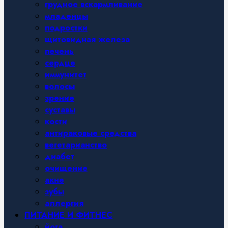
грудное вскармливание
младенцы
подростки
щитовидная железа
печень
сердце
иммунитет
волосы
зрение
суставы
кости
антираковые средства
вегетарианство
диабет
очищение
акне
зубы
аллергия
ПИТАНИЕ И ФИТНЕС
йога