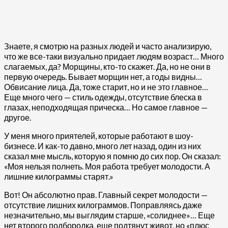
Знаете, я смотрю на разных людей и часто анализирую,
что же все-таки визуально придает людям возраст… Много
слагаемых, да? Морщины, кто-то скажет. Да, но не они в
первую очередь. Бывает морщин нет, а годы видны…
Обвисание лица. Да, тоже старит, но и не это главное…
Еще много чего — стиль одежды, отсутствие блеска в
глазах, неподходящая прическа… Но самое главное —
другое.
У меня много приятелей, которые работают в шоу-
бизнесе. И как-то давно, много лет назад, один из них
сказал мне мысль, которую я помню до сих пор. Он сказал:
«Моя нельзя полнеть. Моя работа требует молодости. А
лишние килограммы старят.»
Вот! Он абсолютно прав. Главный секрет молодости —
отсутствие лишних килограммов. Поправляясь даже
незначительно, мы выглядим старше, «солиднее»… Еще
нет второго подбородка, еще подтянут живот, но «плюс