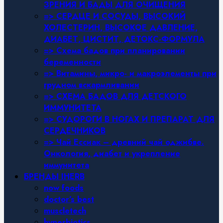
ЗРЕНИЯ И БАДЫ ДЛЯ ОЧИЩЕНИЯ
=> СЕРДЦЕ И СОСУДЫ, ВЫСОКИЙ
ХОЛЕСТЕРИН, ВЫСОКОЕ ДАВЛЕНИЕ,
ДИАБЕТ, ЦИСТИТ, ДЕТОКС-ФОРМУЛА
=> Схема бадов при планировании
беременности
=> Витамины, микро- и макроэлементы при
грудном вскармливании
=> СХЕМА БАДОВ ДЛЯ ДЕТСКОГО
ИММУНИТЕТА
=> СУДОРОГИ В НОГАХ И ПРЕПАРАТ ДЛЯ
СЕРДЕЧНИКОВ
=> Чай Ессиак – древний чай оджибве.
Онкология, диабет и укрепление
иммунитета
БРЕНДЫ IHERB
now foods
doctor’s best
muscletech
hyperbiotics