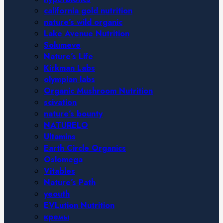
california gold nutrition
nature’s wild organic
Lake Avenue Nutrition
Solumeve
Nature’s Life
Kirkman Labs
olympian labs
Organic Mushroom Nutrition
scivation
nature’s bounty
NATURELO
Ultamins
Earth Circle Organics
Oslomega
Vitables
Nature’s Path
yeouth
EVLution Nutrition
кремы