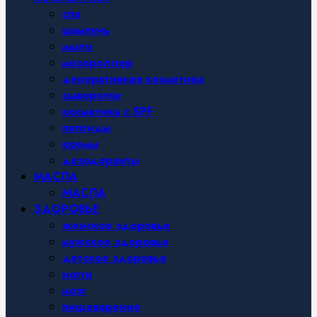
спа
шампунь
мыло
мезороллер
декоративная косметика
сыворотки
косметика с SPF
пептиды
кремы
дезодоранты
МАСЛА
МАСЛА
ЗДОРОВЬЕ
женское здоровье
мужское здоровье
детское здоровье
ногти
мозг
пищеварение