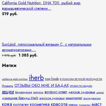
California Gold Nutrition, DHA 700, рыбий жир
фармацевтической степени...
519 руб.
SunLipid, липосомальный витамин C, с натуральными
ароматизаторами,...
1 385 руб.
1 978 руб.
Метки
iherb
now foods
california gold nutrition
В ПОИСКАХ ВЕЧНОЙ МОЛОДОСТИ
ОТЗЫВЫ ОБО МНЕ И БАДАХ
Израиль
УРОКИ ПО БАДАМ
акции
вопрос-ответ
детское здоровье
волосы
бадоведение
диеты
иммунитет
домашние бренды iHerb
женское здоровье
исследования
кожа
красота
маст
косметика
коллаген
кремы
лакомства