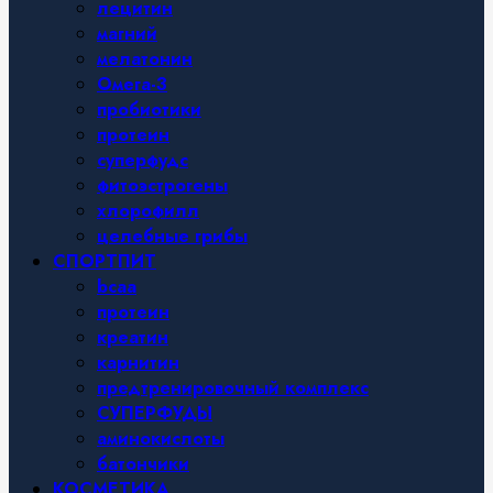
лецитин
магний
мелатонин
Омега-3
пробиотики
протеин
суперфудс
фитоэстрогены
хлорофилл
целебные грибы
СПОРТПИТ
bcaa
протеин
креатин
карнитин
предтренировочный комплекс
СУПЕРФУДЫ
аминокислоты
батончики
КОСМЕТИКА