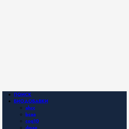
iHerb от
Марины
Хайфа.
Фитнес и
спортивное
питание,
похудение и
правильное
питание —
все о
здоровом
образе
жизни.
Основное
ПОИСК
меню
БИОДОБАВКИ
ahcc
bcaa
coq10
dmae