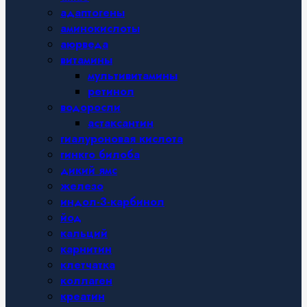
адаптогены
аминокислоты
аюрведа
витамины
мультивитамины
ретинол
водоросли
астаксантин
гиалуроновая кислота
гинкго билоба
дикий ямс
железо
индол-3-карбинол
йод
кальций
карнитин
клетчатка
коллаген
креатин