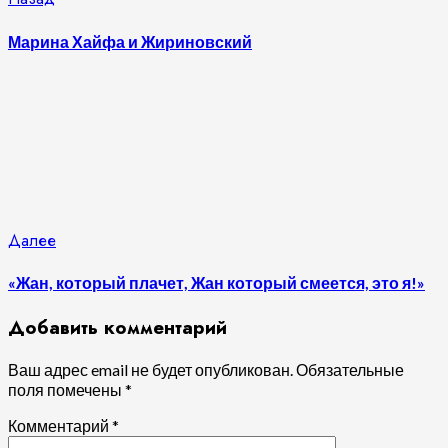
Продолжить
запись:
чтение
Марина Хайфа и Жириновский
Следующая
Далее
запись:
«Жан, который плачет, Жан который смеется, это я!»
Добавить комментарий
Ваш адрес email не будет опубликован.
Обязательные
поля помечены
*
Комментарий
*