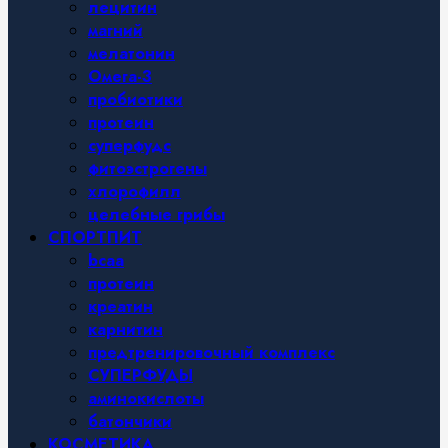
лецитин
магний
мелатонин
Омега-3
пробиотики
протеин
суперфудс
фитоэстрогены
хлорофилл
целебные грибы
СПОРТПИТ
bcaa
протеин
креатин
карнитин
предтренировочный комплекс
СУПЕРФУДЫ
аминокислоты
батончики
КОСМЕТИКА