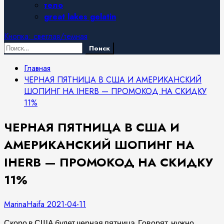
тело
great lakes gelatin
Кнопка: светлая/темная
Найти:
Главная
ЧЕРНАЯ ПЯТНИЦА В США И АМЕРИКАНСКИЙ
ШОПИНГ НА IHERB — ПРОМОКОД НА СКИДКУ
11%
ЧЕРНАЯ ПЯТНИЦА В США И
АМЕРИКАНСКИЙ ШОПИНГ НА
IHERB — ПРОМОКОД НА СКИДКУ
11%
MarinaHaifa
2021-04-11
Скоро в США будет черная пятница. Говорят, нужно