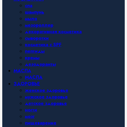
спа
шампунь
мыло
мезороллер
декоративная косметика
сыворотки
косметика с SPF
пептиды
кремы
дезодоранты
МАСЛА
МАСЛА
ЗДОРОВЬЕ
женское здоровье
мужское здоровье
детское здоровье
ногти
мозг
пищеварение