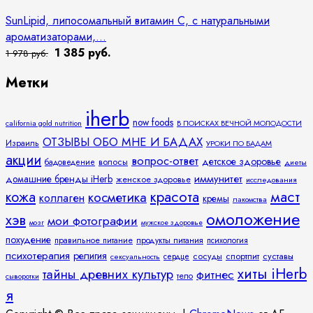
SunLipid, липосомальный витамин C, с натуральными
ароматизаторами,...
1 385 руб.
1 978 руб.
Метки
iherb
now foods
california gold nutrition
В ПОИСКАХ ВЕЧНОЙ МОЛОДОСТИ
ОТЗЫВЫ ОБО МНЕ И БАДАХ
Израиль
УРОКИ ПО БАДАМ
акции
вопрос-ответ
детское здоровье
волосы
бадоведение
диеты
иммунитет
домашние бренды iHerb
женское здоровье
исследования
кожа
красота
маст
косметика
коллаген
кремы
лакомства
омоложение
хэв
мои фотографии
мозг
мужское здоровье
похудение
правильное питание
продукты питания
психология
психотерапия
религия
спортпит
суставы
сосуды
сексуальность
сердце
хиты iHerb
тайны древних культур
фитнес
тело
сыворотки
я