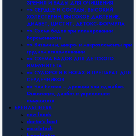
ЗРЕНИЯ И БАДЫ ДЛЯ ОЧИЩЕНИЯ
=> СЕРДЦЕ И СОСУДЫ, ВЫСОКИЙ
ХОЛЕСТЕРИН, ВЫСОКОЕ ДАВЛЕНИЕ,
ДИАБЕТ, ЦИСТИТ, ДЕТОКС-ФОРМУЛА
=> Схема бадов при планировании
беременности
=> Витамины, микро- и макроэлементы при
грудном вскармливании
=> СХЕМА БАДОВ ДЛЯ ДЕТСКОГО
ИММУНИТЕТА
=> СУДОРОГИ В НОГАХ И ПРЕПАРАТ ДЛЯ
СЕРДЕЧНИКОВ
=> Чай Ессиак – древний чай оджибве.
Онкология, диабет и укрепление
иммунитета
БРЕНДЫ IHERB
now foods
doctor’s best
muscletech
hyperbiotics