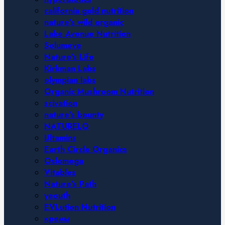
california gold nutrition
nature’s wild organic
Lake Avenue Nutrition
Solumeve
Nature’s Life
Kirkman Labs
olympian labs
Organic Mushroom Nutrition
scivation
nature’s bounty
NATURELO
Ultamins
Earth Circle Organics
Oslomega
Vitables
Nature’s Path
yeouth
EVLution Nutrition
кремы