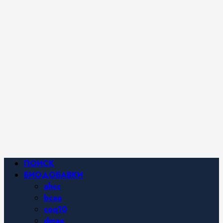
iHerb от
Марины
Хайфа.
Фитнес и
спортивное
питание,
похудение и
правильное
питание —
все о
здоровом
образе
жизни.
Основное
ПОИСК
меню
БИОДОБАВКИ
ahcc
bcaa
coq10
dmae