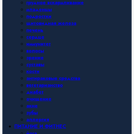
грудное вскармливание
младенцы
подростки
щитовидная железа
печень
сердце
иммунитет
волосы
зрение
суставы
кости
антираковые средства
вегетарианство
диабет
очищение
акне
зубы
аллергия
ПИТАНИЕ И ФИТНЕС
йога