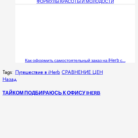
ФОРМУЛЫ КРАСОТЫ И МОЛОДОСТИ
Как оформить самостоятельный заказ на iHerb с…
Tags:
Путешествие в iHerb
СРАВНЕНИЕ ЦЕН
Продолжить
Предыдущая
Назад
запись:
чтение
ТАЙКОМ ПОДБИРАЮСЬ К ОФИСУ IHERB