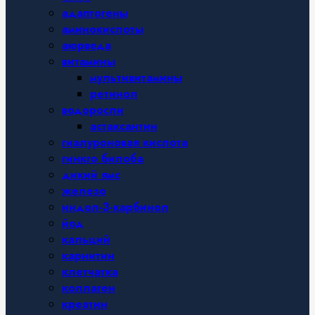
адаптогены
аминокислоты
аюрведа
витамины
мультивитамины
ретинол
водоросли
астаксантин
гиалуроновая кислота
гинкго билоба
дикий ямс
железо
индол-3-карбинол
йод
кальций
карнитин
клетчатка
коллаген
креатин