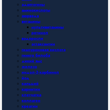
адаптогены
аминокислоты
аюрведа
витамины
мультивитамины
ретинол
водоросли
астаксантин
гиалуроновая кислота
гинкго билоба
дикий ямс
железо
индол-3-карбинол
йод
кальций
карнитин
клетчатка
коллаген
креатин