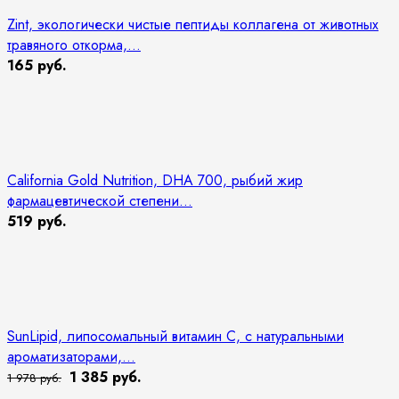
Zint, экологически чистые пептиды коллагена от животных
травяного откорма,...
165 руб.
California Gold Nutrition, DHA 700, рыбий жир
фармацевтической степени...
519 руб.
SunLipid, липосомальный витамин C, с натуральными
ароматизаторами,...
1 385 руб.
1 978 руб.