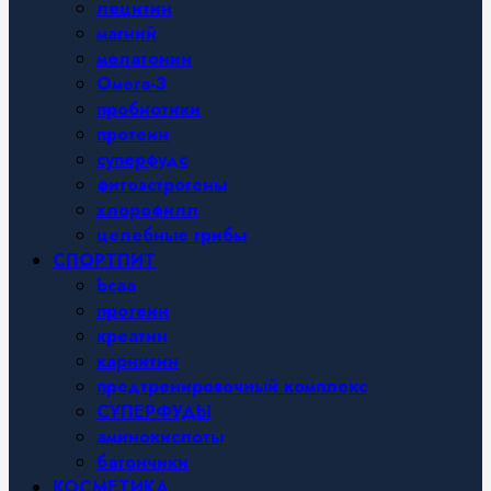
лецитин
магний
мелатонин
Омега-3
пробиотики
протеин
суперфудс
фитоэстрогены
хлорофилл
целебные грибы
СПОРТПИТ
bcaa
протеин
креатин
карнитин
предтренировочный комплекс
СУПЕРФУДЫ
аминокислоты
батончики
КОСМЕТИКА