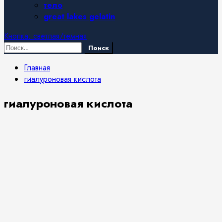
тело
great lakes gelatin
Кнопка: светлая/темная
Найти:
Главная
гиалуроновая кислота
гиалуроновая кислота