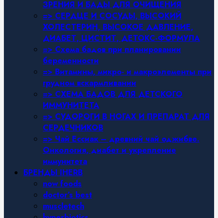
ЗРЕНИЯ И БАДЫ ДЛЯ ОЧИЩЕНИЯ
=> СЕРДЦЕ И СОСУДЫ, ВЫСОКИЙ
ХОЛЕСТЕРИН, ВЫСОКОЕ ДАВЛЕНИЕ,
ДИАБЕТ, ЦИСТИТ, ДЕТОКС-ФОРМУЛА
=> Схема бадов при планировании
беременности
=> Витамины, микро- и макроэлементы при
грудном вскармливании
=> СХЕМА БАДОВ ДЛЯ ДЕТСКОГО
ИММУНИТЕТА
=> СУДОРОГИ В НОГАХ И ПРЕПАРАТ ДЛЯ
СЕРДЕЧНИКОВ
=> Чай Ессиак – древний чай оджибве.
Онкология, диабет и укрепление
иммунитета
БРЕНДЫ IHERB
now foods
doctor’s best
muscletech
hyperbiotics