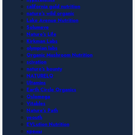
california gold nutrition
nature’s wild organic
Lake Avenue Nutrition
Solumeve
Nature’s Life
Kirkman Labs
olympian labs
Organic Mushroom Nutrition
scivation
nature’s bounty
NATURELO
Ultamins
Earth Circle Organics
Oslomega
Vitables
Nature’s Path
yeouth
EVLution Nutrition
кремы