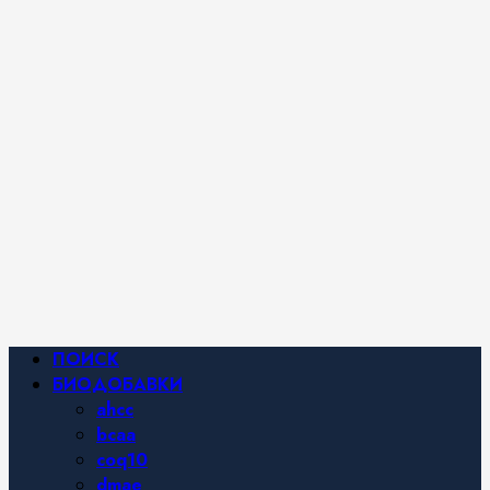
iHerb от
Марины
Хайфа.
Фитнес и
спортивное
питание,
похудение и
правильное
питание —
все о
здоровом
образе
жизни.
Основное
ПОИСК
меню
БИОДОБАВКИ
ahcc
bcaa
coq10
dmae