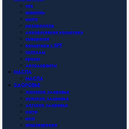
спа
шампунь
мыло
мезороллер
декоративная косметика
сыворотки
косметика с SPF
пептиды
кремы
дезодоранты
МАСЛА
МАСЛА
ЗДОРОВЬЕ
женское здоровье
мужское здоровье
детское здоровье
ногти
мозг
пищеварение