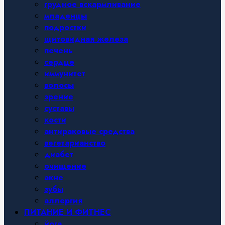
грудное вскармливание
младенцы
подростки
щитовидная железа
печень
сердце
иммунитет
волосы
зрение
суставы
кости
антираковые средства
вегетарианство
диабет
очищение
акне
зубы
аллергия
ПИТАНИЕ И ФИТНЕС
йога