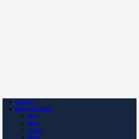
iHerb от
Марины
Хайфа.
Фитнес и
спортивное
питание,
похудение и
правильное
питание —
все о
здоровом
образе
жизни.
Основное
ПОИСК
меню
БИОДОБАВКИ
ahcc
bcaa
coq10
dmae