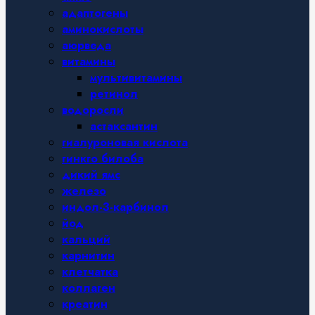
адаптогены
аминокислоты
аюрведа
витамины
мультивитамины
ретинол
водоросли
астаксантин
гиалуроновая кислота
гинкго билоба
дикий ямс
железо
индол-3-карбинол
йод
кальций
карнитин
клетчатка
коллаген
креатин