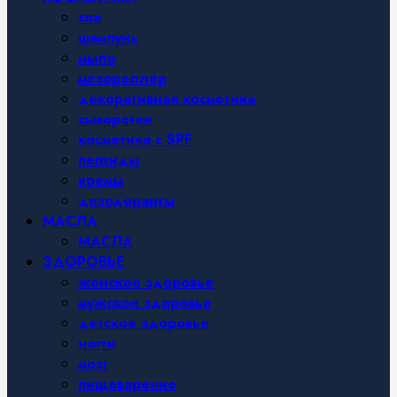
спа
шампунь
мыло
мезороллер
декоративная косметика
сыворотки
косметика с SPF
пептиды
кремы
дезодоранты
МАСЛА
МАСЛА
ЗДОРОВЬЕ
женское здоровье
мужское здоровье
детское здоровье
ногти
мозг
пищеварение