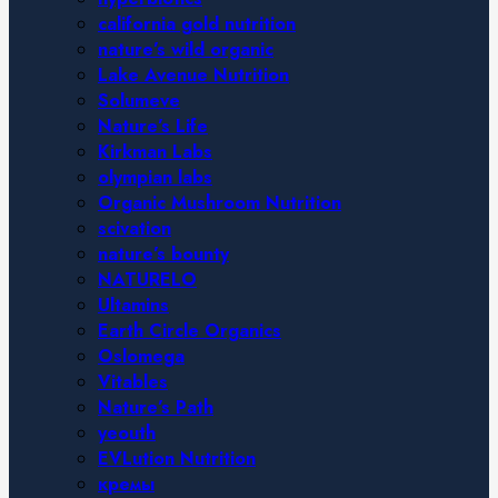
california gold nutrition
nature’s wild organic
Lake Avenue Nutrition
Solumeve
Nature’s Life
Kirkman Labs
olympian labs
Organic Mushroom Nutrition
scivation
nature’s bounty
NATURELO
Ultamins
Earth Circle Organics
Oslomega
Vitables
Nature’s Path
yeouth
EVLution Nutrition
кремы