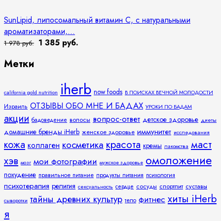
SunLipid, липосомальный витамин C, с натуральными
ароматизаторами,...
1 385 руб.
1 978 руб.
Метки
iherb
now foods
california gold nutrition
В ПОИСКАХ ВЕЧНОЙ МОЛОДОСТИ
ОТЗЫВЫ ОБО МНЕ И БАДАХ
Израиль
УРОКИ ПО БАДАМ
акции
вопрос-ответ
детское здоровье
волосы
бадоведение
диеты
иммунитет
домашние бренды iHerb
женское здоровье
исследования
кожа
красота
маст
косметика
коллаген
кремы
лакомства
омоложение
хэв
мои фотографии
мозг
мужское здоровье
похудение
правильное питание
продукты питания
психология
психотерапия
религия
спортпит
суставы
сосуды
сексуальность
сердце
хиты iHerb
тайны древних культур
фитнес
тело
сыворотки
я