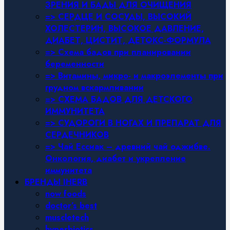
ЗРЕНИЯ И БАДЫ ДЛЯ ОЧИЩЕНИЯ
=> СЕРДЦЕ И СОСУДЫ, ВЫСОКИЙ
ХОЛЕСТЕРИН, ВЫСОКОЕ ДАВЛЕНИЕ,
ДИАБЕТ, ЦИСТИТ, ДЕТОКС-ФОРМУЛА
=> Схема бадов при планировании
беременности
=> Витамины, микро- и макроэлементы при
грудном вскармливании
=> СХЕМА БАДОВ ДЛЯ ДЕТСКОГО
ИММУНИТЕТА
=> СУДОРОГИ В НОГАХ И ПРЕПАРАТ ДЛЯ
СЕРДЕЧНИКОВ
=> Чай Ессиак – древний чай оджибве.
Онкология, диабет и укрепление
иммунитета
БРЕНДЫ IHERB
now foods
doctor’s best
muscletech
hyperbiotics