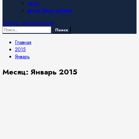
тело
great lakes gelatin
Кнопка: светлая/темная
Найти:
Главная
2015
Январь
Месяц:
Январь 2015