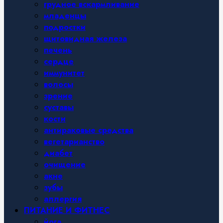
грудное вскармливание
младенцы
подростки
щитовидная железа
печень
сердце
иммунитет
волосы
зрение
суставы
кости
антираковые средства
вегетарианство
диабет
очищение
акне
зубы
аллергия
ПИТАНИЕ И ФИТНЕС
йога