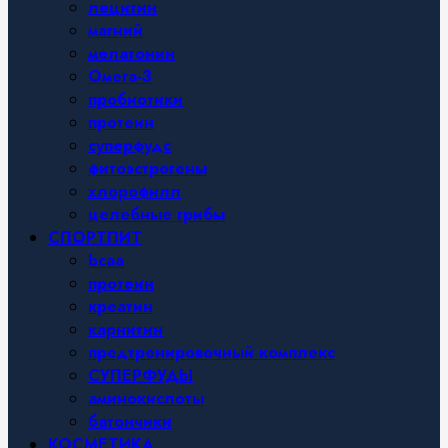
лецитин
магний
мелатонин
Омега-3
пробиотики
протеин
суперфудс
фитоэстрогены
хлорофилл
целебные грибы
СПОРТПИТ
bcaa
протеин
креатин
карнитин
предтренировочный комплекс
СУПЕРФУДЫ
аминокислоты
батончики
КОСМЕТИКА