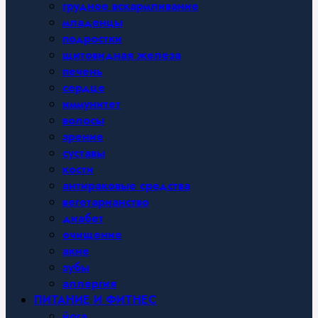
грудное вскармливание
младенцы
подростки
щитовидная железа
печень
сердце
иммунитет
волосы
зрение
суставы
кости
антираковые средства
вегетарианство
диабет
очищение
акне
зубы
аллергия
ПИТАНИЕ И ФИТНЕС
йога