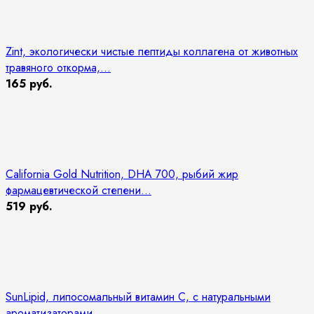
Zint, экологически чистые пептиды коллагена от животных
травяного откорма,...
165 руб.
California Gold Nutrition, DHA 700, рыбий жир
фармацевтической степени...
519 руб.
SunLipid, липосомальный витамин C, с натуральными
ароматизаторами,...