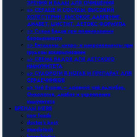
ЗРЕНИЯ И БАДЫ ДЛЯ ОЧИЩЕНИЯ
=> СЕРДЦЕ И СОСУДЫ, ВЫСОКИЙ
ХОЛЕСТЕРИН, ВЫСОКОЕ ДАВЛЕНИЕ,
ДИАБЕТ, ЦИСТИТ, ДЕТОКС-ФОРМУЛА
=> Схема бадов при планировании
беременности
=> Витамины, микро- и макроэлементы при
грудном вскармливании
=> СХЕМА БАДОВ ДЛЯ ДЕТСКОГО
ИММУНИТЕТА
=> СУДОРОГИ В НОГАХ И ПРЕПАРАТ ДЛЯ
СЕРДЕЧНИКОВ
=> Чай Ессиак – древний чай оджибве.
Онкология, диабет и укрепление
иммунитета
БРЕНДЫ IHERB
now foods
doctor’s best
muscletech
hyperbiotics