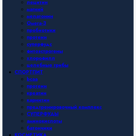
лецитин
магний
мелатонин
Омега-3
пробиотики
протеин
суперфудс
фитоэстрогены
хлорофилл
целебные грибы
СПОРТПИТ
bcaa
протеин
креатин
карнитин
предтренировочный комплекс
СУПЕРФУДЫ
аминокислоты
батончики
КОСМЕТИКА