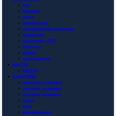
спа
шампунь
мыло
мезороллер
декоративная косметика
сыворотки
косметика с SPF
пептиды
кремы
дезодоранты
МАСЛА
МАСЛА
ЗДОРОВЬЕ
женское здоровье
мужское здоровье
детское здоровье
ногти
мозг
пищеварение