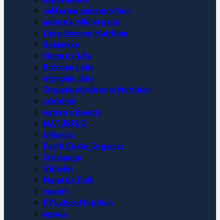
california gold nutrition
nature’s wild organic
Lake Avenue Nutrition
Solumeve
Nature’s Life
Kirkman Labs
olympian labs
Organic Mushroom Nutrition
scivation
nature’s bounty
NATURELO
Ultamins
Earth Circle Organics
Oslomega
Vitables
Nature’s Path
yeouth
EVLution Nutrition
кремы