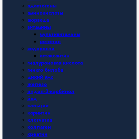
адаптогены
аминокислоты
аюрведа
витамины
мультивитамины
ретинол
водоросли
астаксантин
гиалуроновая кислота
гинкго билоба
дикий ямс
железо
индол-3-карбинол
йод
кальций
карнитин
клетчатка
коллаген
креатин