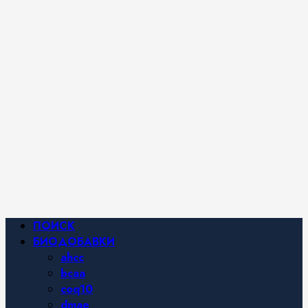
iHerb от
Марины
Хайфа.
Фитнес и
спортивное
питание,
похудение и
правильное
питание —
все о
здоровом
образе
жизни.
Основное
ПОИСК
меню
БИОДОБАВКИ
ahcc
bcaa
coq10
dmae