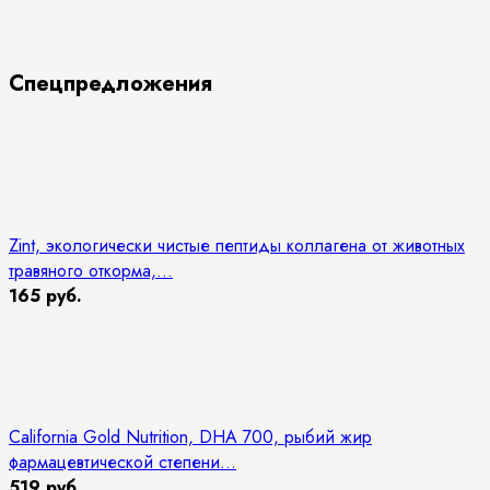
Спецпредложения
Zint, экологически чистые пептиды коллагена от животных
травяного откорма,...
165 руб.
California Gold Nutrition, DHA 700, рыбий жир
фармацевтической степени...
519 руб.