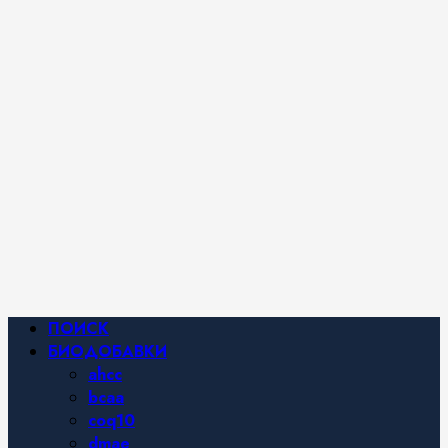
iHerb от
Марины
Хайфа.
Фитнес и
спортивное
питание,
похудение и
правильное
питание —
все о
здоровом
образе
жизни.
Основное
ПОИСК
меню
БИОДОБАВКИ
ahcc
bcaa
coq10
dmae