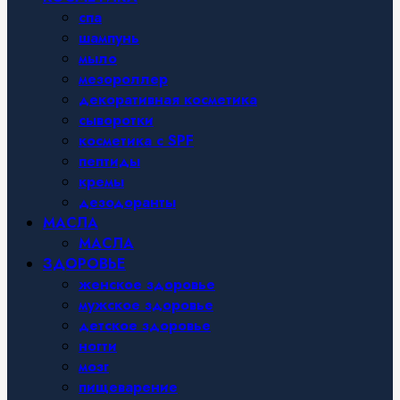
спа
шампунь
мыло
мезороллер
декоративная косметика
сыворотки
косметика с SPF
пептиды
кремы
дезодоранты
МАСЛА
МАСЛА
ЗДОРОВЬЕ
женское здоровье
мужское здоровье
детское здоровье
ногти
мозг
пищеварение