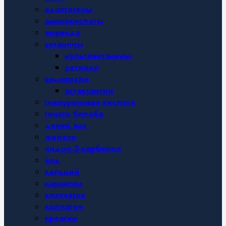
адаптогены
аминокислоты
аюрведа
витамины
мультивитамины
ретинол
водоросли
астаксантин
гиалуроновая кислота
гинкго билоба
дикий ямс
железо
индол-3-карбинол
йод
кальций
карнитин
клетчатка
коллаген
креатин