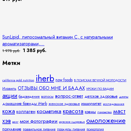
SunLipid, липосомальный витамин C, с натуральными
ароматизаторами,...
1 385 руб.
1 978 руб.
Метки
iherb
now foods
california gold nutrition
В ПОИСКАХ ВЕЧНОЙ МОЛОДОСТИ
ОТЗЫВЫ ОБО МНЕ И БАДАХ
Израиль
УРОКИ ПО БАДАМ
акции
вопрос-ответ
детское здоровье
волосы
бадоведение
диеты
иммунитет
домашние бренды iHerb
женское здоровье
исследования
кожа
красота
маст
косметика
коллаген
кремы
лакомства
омоложение
хэв
мои фотографии
мозг
мужское здоровье
похудение
правильное питание
продукты питания
психология