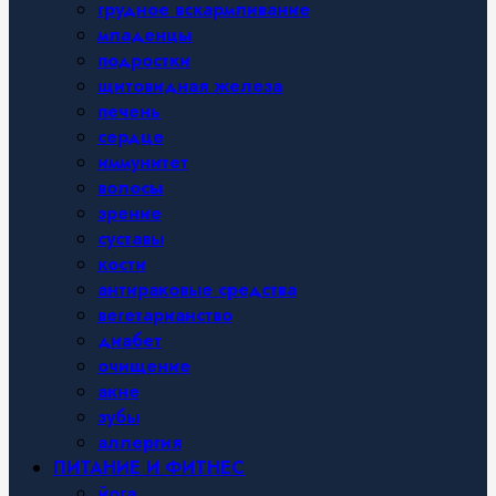
грудное вскармливание
младенцы
подростки
щитовидная железа
печень
сердце
иммунитет
волосы
зрение
суставы
кости
антираковые средства
вегетарианство
диабет
очищение
акне
зубы
аллергия
ПИТАНИЕ И ФИТНЕС
йога