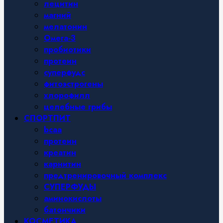
лецитин
магний
мелатонин
Омега-3
пробиотики
протеин
суперфудс
фитоэстрогены
хлорофилл
целебные грибы
СПОРТПИТ
bcaa
протеин
креатин
карнитин
предтренировочный комплекс
СУПЕРФУДЫ
аминокислоты
батончики
КОСМЕТИКА