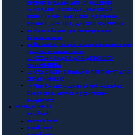
ЗРЕНИЯ И БАДЫ ДЛЯ ОЧИЩЕНИЯ
=> СЕРДЦЕ И СОСУДЫ, ВЫСОКИЙ
ХОЛЕСТЕРИН, ВЫСОКОЕ ДАВЛЕНИЕ,
ДИАБЕТ, ЦИСТИТ, ДЕТОКС-ФОРМУЛА
=> Схема бадов при планировании
беременности
=> Витамины, микро- и макроэлементы при
грудном вскармливании
=> СХЕМА БАДОВ ДЛЯ ДЕТСКОГО
ИММУНИТЕТА
=> СУДОРОГИ В НОГАХ И ПРЕПАРАТ ДЛЯ
СЕРДЕЧНИКОВ
=> Чай Ессиак – древний чай оджибве.
Онкология, диабет и укрепление
иммунитета
БРЕНДЫ IHERB
now foods
doctor’s best
muscletech
hyperbiotics