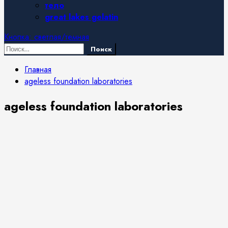
тело
great lakes gelatin
Кнопка: светлая/темная
Найти:
Главная
ageless foundation laboratories
ageless foundation laboratories