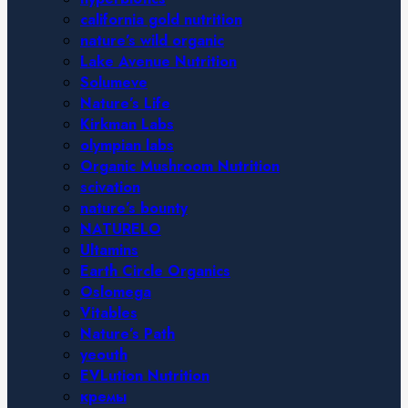
california gold nutrition
nature’s wild organic
Lake Avenue Nutrition
Solumeve
Nature’s Life
Kirkman Labs
olympian labs
Organic Mushroom Nutrition
scivation
nature’s bounty
NATURELO
Ultamins
Earth Circle Organics
Oslomega
Vitables
Nature’s Path
yeouth
EVLution Nutrition
кремы