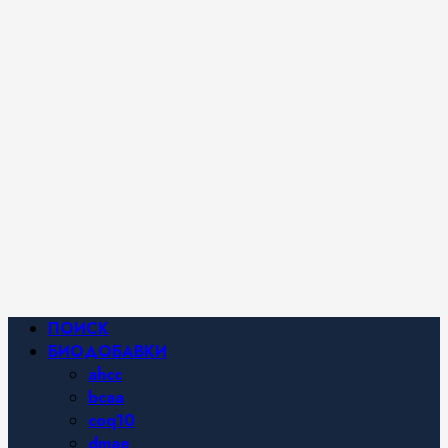
iHerb от
Марины
Хайфа.
Фитнес и
спортивное
питание,
похудение и
правильное
питание —
все о
здоровом
образе
жизни.
Основное
ПОИСК
меню
БИОДОБАВКИ
ahcc
bcaa
coq10
dmae