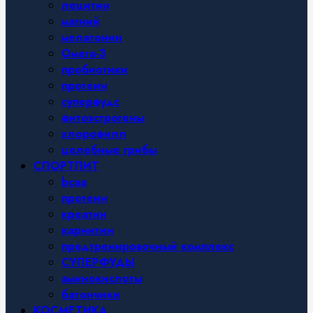
лецитин
магний
мелатонин
Омега-3
пробиотики
протеин
суперфудс
фитоэстрогены
хлорофилл
целебные грибы
СПОРТПИТ
bcaa
протеин
креатин
карнитин
предтренировочный комплекс
СУПЕРФУДЫ
аминокислоты
батончики
КОСМЕТИКА