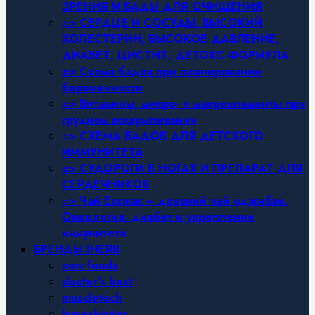
ЗРЕНИЯ И БАДЫ ДЛЯ ОЧИЩЕНИЯ
=> СЕРДЦЕ И СОСУДЫ, ВЫСОКИЙ
ХОЛЕСТЕРИН, ВЫСОКОЕ ДАВЛЕНИЕ,
ДИАБЕТ, ЦИСТИТ, ДЕТОКС-ФОРМУЛА
=> Схема бадов при планировании
беременности
=> Витамины, микро- и макроэлементы при
грудном вскармливании
=> СХЕМА БАДОВ ДЛЯ ДЕТСКОГО
ИММУНИТЕТА
=> СУДОРОГИ В НОГАХ И ПРЕПАРАТ ДЛЯ
СЕРДЕЧНИКОВ
=> Чай Ессиак – древний чай оджибве.
Онкология, диабет и укрепление
иммунитета
БРЕНДЫ IHERB
now foods
doctor’s best
muscletech
hyperbiotics