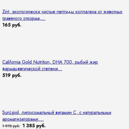
Zint, экологически чистые пептиды коллагена от животных
травяного откорма,...
165 руб.
California Gold Nutrition, DHA 700, рыбий жир
фармацевтической степени...
519 руб.
SunLipid, липосомальный витамин C, с натуральными
ароматизаторами,...
1 385 руб.
1 978 руб.