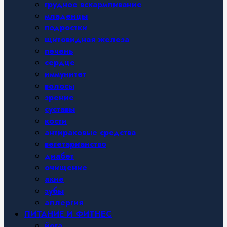
грудное вскармливание
младенцы
подростки
щитовидная железа
печень
сердце
иммунитет
волосы
зрение
суставы
кости
антираковые средства
вегетарианство
диабет
очищение
акне
зубы
аллергия
ПИТАНИЕ И ФИТНЕС
йога