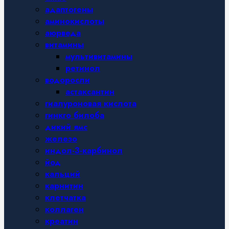
адаптогены
аминокислоты
аюрведа
витамины
мультивитамины
ретинол
водоросли
астаксантин
гиалуроновая кислота
гинкго билоба
дикий ямс
железо
индол-3-карбинол
йод
кальций
карнитин
клетчатка
коллаген
креатин