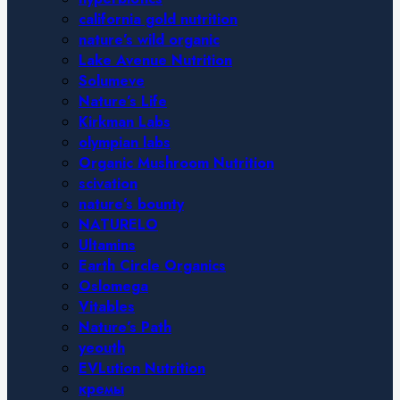
california gold nutrition
nature’s wild organic
Lake Avenue Nutrition
Solumeve
Nature’s Life
Kirkman Labs
olympian labs
Organic Mushroom Nutrition
scivation
nature’s bounty
NATURELO
Ultamins
Earth Circle Organics
Oslomega
Vitables
Nature’s Path
yeouth
EVLution Nutrition
кремы