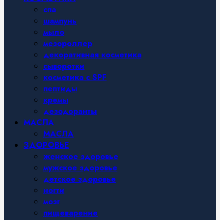
спа
шампунь
мыло
мезороллер
декоративная косметика
сыворотки
косметика с SPF
пептиды
кремы
дезодоранты
МАСЛА
МАСЛА
ЗДОРОВЬЕ
женское здоровье
мужское здоровье
детское здоровье
ногти
мозг
пищеварение