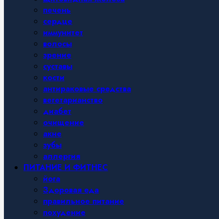
печень
сердце
иммунитет
волосы
зрение
суставы
кости
антираковые средства
вегетарианство
диабет
очищение
акне
зубы
аллергия
ПИТАНИЕ И ФИТНЕС
йога
Здоровая еда
правильное питание
похудение