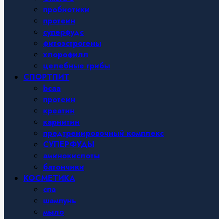
пробиотики
протеин
суперфудс
фитоэстрогены
хлорофилл
целебные грибы
СПОРТПИТ
bcaa
протеин
креатин
карнитин
предтренировочный комплекс
СУПЕРФУДЫ
аминокислоты
батончики
КОСМЕТИКА
спа
шампунь
мыло