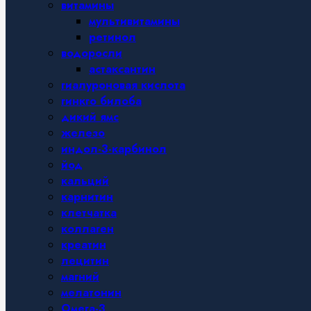
витамины
мультивитамины
ретинол
водоросли
астаксантин
гиалуроновая кислота
гинкго билоба
дикий ямс
железо
индол-3-карбинол
йод
кальций
карнитин
клетчатка
коллаген
креатин
лецитин
магний
мелатонин
Омега-3