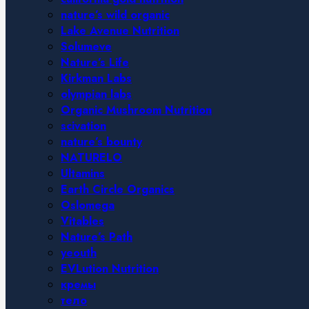
nature’s wild organic
Lake Avenue Nutrition
Solumeve
Nature’s Life
Kirkman Labs
olympian labs
Organic Mushroom Nutrition
scivation
nature’s bounty
NATURELO
Ultamins
Earth Circle Organics
Oslomega
Vitables
Nature’s Path
yeouth
EVLution Nutrition
кремы
тело