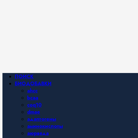
Фитнес и
спортивное
питание,
похудение и
правильное
питание —
все о
здоровом
образе
жизни.
Основное
ПОИСК
меню
БИОДОБАВКИ
ahcc
bcaa
coq10
dmae
адаптогены
аминокислоты
аюрведа