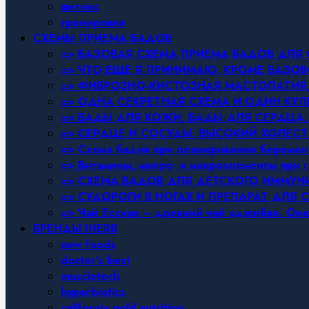
фитнес
тренировки
СХЕМЫ ПРИЕМА БАДОВ
=> БАЗОВАЯ СХЕМА ПРИЕМА БАДОВ ДЛ
=> ЧТО ЕЩЕ Я ПРИНИМАЮ, КРОМЕ БАЗ
=> ФИБРОЗНО-КИСТОЗНАЯ МАСТОПАТИЯ, 
=> ОДНА СЕКРЕТНАЯ СХЕМА И ОДИН КУЛ
=> БАДЫ ДЛЯ КОЖИ, БАДЫ ДЛЯ СЕРДЦА,
=> СЕРДЦЕ И СОСУДЫ, ВЫСОКИЙ ХОЛЕСТ
=> Схема бадов при планировании беремен
=> Витамины, микро- и макроэлементы при 
=> СХЕМА БАДОВ ДЛЯ ДЕТСКОГО ИММУН
=> СУДОРОГИ В НОГАХ И ПРЕПАРАТ ДЛЯ 
=> Чай Ессиак – древний чай оджибве. Онк
БРЕНДЫ IHERB
now foods
doctor’s best
muscletech
hyperbiotics
california gold nutrition