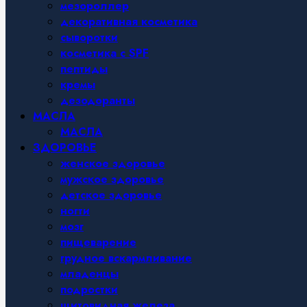
мезороллер
декоративная косметика
сыворотки
косметика с SPF
пептиды
кремы
дезодоранты
МАСЛА
МАСЛА
ЗДОРОВЬЕ
женское здоровье
мужское здоровье
детское здоровье
ногти
мозг
пищеварение
грудное вскармливание
младенцы
подростки
щитовидная железа