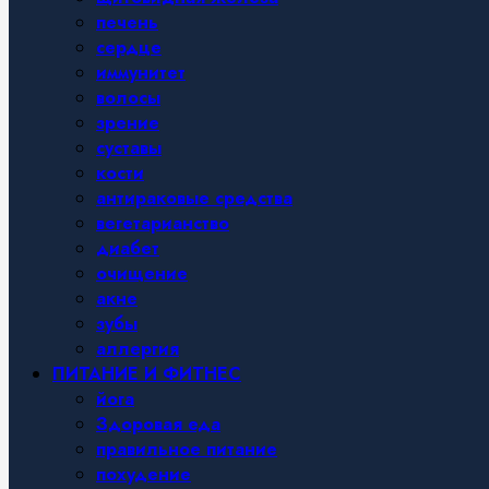
печень
сердце
иммунитет
волосы
зрение
суставы
кости
антираковые средства
вегетарианство
диабет
очищение
акне
зубы
аллергия
ПИТАНИЕ И ФИТНЕС
йога
Здоровая еда
правильное питание
похудение