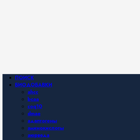
Фитнес и
спортивное
питание,
похудение и
правильное
питание —
все о
здоровом
образе
жизни.
Основное
ПОИСК
меню
БИОДОБАВКИ
ahcc
bcaa
coq10
dmae
адаптогены
аминокислоты
аюрведа