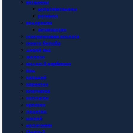
витамины
мультивитамины
ретинол
водоросли
астаксантин
гиалуроновая кислота
гинкго билоба
дикий ямс
железо
индол-3-карбинол
йод
кальций
карнитин
клетчатка
коллаген
креатин
лецитин
магний
мелатонин
Омега-3