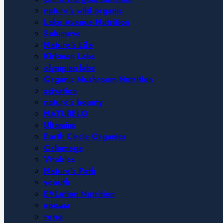
nature’s wild organic
Lake Avenue Nutrition
Solumeve
Nature’s Life
Kirkman Labs
olympian labs
Organic Mushroom Nutrition
scivation
nature’s bounty
NATURELO
Ultamins
Earth Circle Organics
Oslomega
Vitables
Nature’s Path
yeouth
EVLution Nutrition
кремы
тело