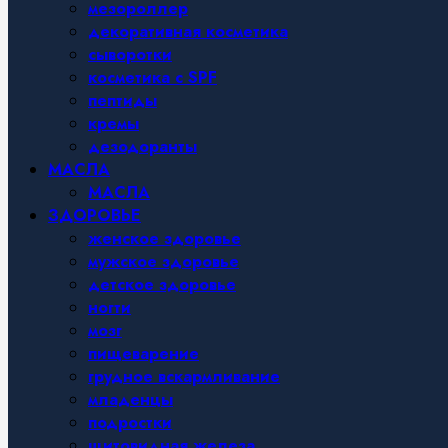
мезороллер
декоративная косметика
сыворотки
косметика с SPF
пептиды
кремы
дезодоранты
МАСЛА
МАСЛА
ЗДОРОВЬЕ
женское здоровье
мужское здоровье
детское здоровье
ногти
мозг
пищеварение
грудное вскармливание
младенцы
подростки
щитовидная железа