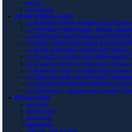
фитнес
тренировки
СХЕМЫ ПРИЕМА БАДОВ
=> БАЗОВАЯ СХЕМА ПРИЕМА БАДОВ ДЛ
=> ЧТО ЕЩЕ Я ПРИНИМАЮ, КРОМЕ БАЗ
=> ФИБРОЗНО-КИСТОЗНАЯ МАСТОПАТИЯ, 
=> ОДНА СЕКРЕТНАЯ СХЕМА И ОДИН КУЛ
=> БАДЫ ДЛЯ КОЖИ, БАДЫ ДЛЯ СЕРДЦА,
=> СЕРДЦЕ И СОСУДЫ, ВЫСОКИЙ ХОЛЕСТ
=> Схема бадов при планировании беремен
=> Витамины, микро- и макроэлементы при 
=> СХЕМА БАДОВ ДЛЯ ДЕТСКОГО ИММУН
=> СУДОРОГИ В НОГАХ И ПРЕПАРАТ ДЛЯ 
=> Чай Ессиак – древний чай оджибве. Онк
БРЕНДЫ IHERB
now foods
doctor’s best
muscletech
hyperbiotics
california gold nutrition