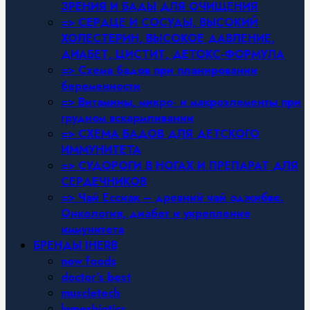
ЗРЕНИЯ И БАДЫ ДЛЯ ОЧИЩЕНИЯ
=> СЕРДЦЕ И СОСУДЫ, ВЫСОКИЙ
ХОЛЕСТЕРИН, ВЫСОКОЕ ДАВЛЕНИЕ,
ДИАБЕТ, ЦИСТИТ, ДЕТОКС-ФОРМУЛА
=> Схема бадов при планировании
беременности
=> Витамины, микро- и макроэлементы при
грудном вскармливании
=> СХЕМА БАДОВ ДЛЯ ДЕТСКОГО
ИММУНИТЕТА
=> СУДОРОГИ В НОГАХ И ПРЕПАРАТ ДЛЯ
СЕРДЕЧНИКОВ
=> Чай Ессиак – древний чай оджибве.
Онкология, диабет и укрепление
иммунитета
БРЕНДЫ IHERB
now foods
doctor’s best
muscletech
hyperbiotics