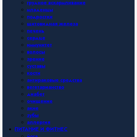
грудное вскармливание
младенцы
подростки
щитовидная железа
печень
сердце
иммунитет
волосы
зрение
суставы
кости
антираковые средства
вегетарианство
диабет
очищение
акне
зубы
аллергия
ПИТАНИЕ И ФИТНЕС
йога