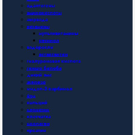
адаптогены
аминокислоты
аюрведа
витамины
мультивитамины
ретинол
водоросли
астаксантин
гиалуроновая кислота
гинкго билоба
дикий ямс
железо
индол-3-карбинол
йод
кальций
карнитин
клетчатка
коллаген
креатин