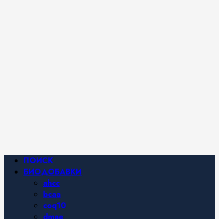
iHerb от
Марины
Хайфа.
Фитнес и
спортивное
питание,
похудение и
правильное
питание —
все о
здоровом
образе
жизни.
Основное
ПОИСК
меню
БИОДОБАВКИ
ahcc
bcaa
coq10
dmae