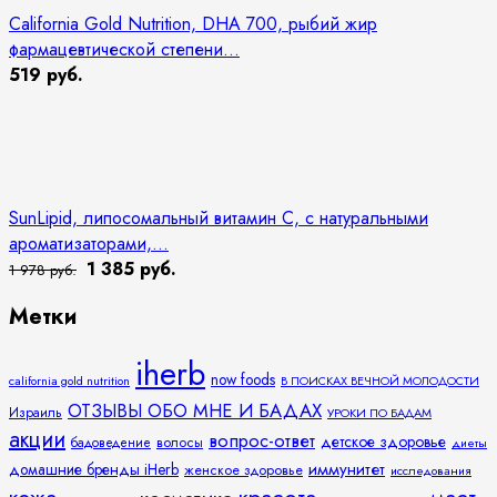
California Gold Nutrition, DHA 700, рыбий жир
фармацевтической степени...
519 руб.
SunLipid, липосомальный витамин C, с натуральными
ароматизаторами,...
1 385 руб.
1 978 руб.
Метки
iherb
now foods
california gold nutrition
В ПОИСКАХ ВЕЧНОЙ МОЛОДОСТИ
ОТЗЫВЫ ОБО МНЕ И БАДАХ
Израиль
УРОКИ ПО БАДАМ
акции
вопрос-ответ
детское здоровье
волосы
бадоведение
диеты
иммунитет
домашние бренды iHerb
женское здоровье
исследования