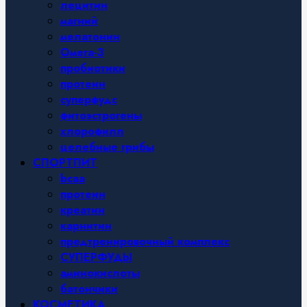
лецитин
магний
мелатонин
Омега-3
пробиотики
протеин
суперфудс
фитоэстрогены
хлорофилл
целебные грибы
СПОРТПИТ
bcaa
протеин
креатин
карнитин
предтренировочный комплекс
СУПЕРФУДЫ
аминокислоты
батончики
КОСМЕТИКА