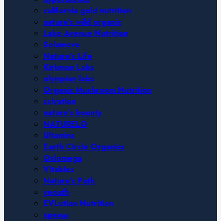
california gold nutrition
nature’s wild organic
Lake Avenue Nutrition
Solumeve
Nature’s Life
Kirkman Labs
olympian labs
Organic Mushroom Nutrition
scivation
nature’s bounty
NATURELO
Ultamins
Earth Circle Organics
Oslomega
Vitables
Nature’s Path
yeouth
EVLution Nutrition
кремы