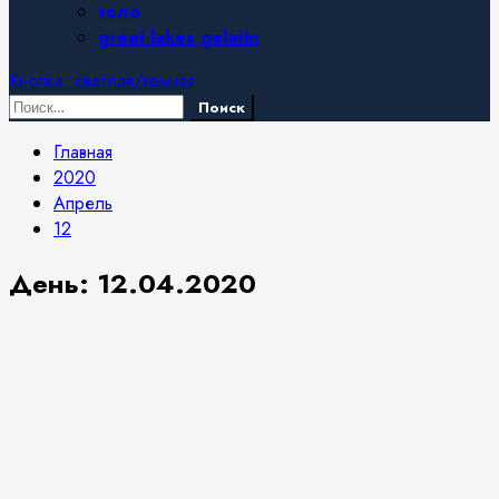
тело
great lakes gelatin
Кнопка: светлая/темная
Найти:
Главная
2020
Апрель
12
День:
12.04.2020