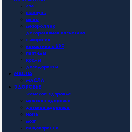
спа
шампунь
мыло
мезороллер
декоративная косметика
сыворотки
косметика с SPF
пептиды
кремы
дезодоранты
МАСЛА
МАСЛА
ЗДОРОВЬЕ
женское здоровье
мужское здоровье
детское здоровье
ногти
мозг
пищеварение