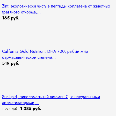
Zint, экологически чистые пептиды коллагена от животных
травяного откорма,...
165 руб.
California Gold Nutrition, DHA 700, рыбий жир
фармацевтической степени...
519 руб.
SunLipid, липосомальный витамин C, с натуральными
ароматизаторами,...
1 385 руб.
1 978 руб.