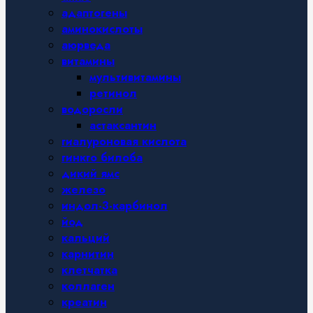
адаптогены
аминокислоты
аюрведа
витамины
мультивитамины
ретинол
водоросли
астаксантин
гиалуроновая кислота
гинкго билоба
дикий ямс
железо
индол-3-карбинол
йод
кальций
карнитин
клетчатка
коллаген
креатин