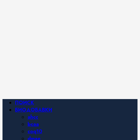
iHerb от
Марины
Хайфа.
Фитнес и
спортивное
питание,
похудение и
правильное
питание —
все о
здоровом
образе
жизни.
Основное
ПОИСК
меню
БИОДОБАВКИ
ahcc
bcaa
coq10
dmae