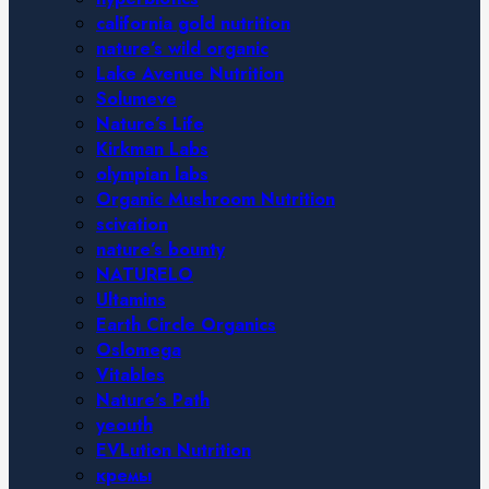
california gold nutrition
nature’s wild organic
Lake Avenue Nutrition
Solumeve
Nature’s Life
Kirkman Labs
olympian labs
Organic Mushroom Nutrition
scivation
nature’s bounty
NATURELO
Ultamins
Earth Circle Organics
Oslomega
Vitables
Nature’s Path
yeouth
EVLution Nutrition
кремы