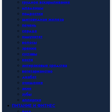
грудное вскармливание
младенцы
подростки
щитовидная железа
печень
сердце
иммунитет
волосы
зрение
суставы
кости
антираковые средства
вегетарианство
диабет
очищение
акне
зубы
аллергия
ПИТАНИЕ И ФИТНЕС
йога