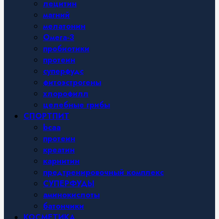
лецитин
магний
мелатонин
Омега-3
пробиотики
протеин
суперфудс
фитоэстрогены
хлорофилл
целебные грибы
СПОРТПИТ
bcaa
протеин
креатин
карнитин
предтренировочный комплекс
СУПЕРФУДЫ
аминокислоты
батончики
КОСМЕТИКА