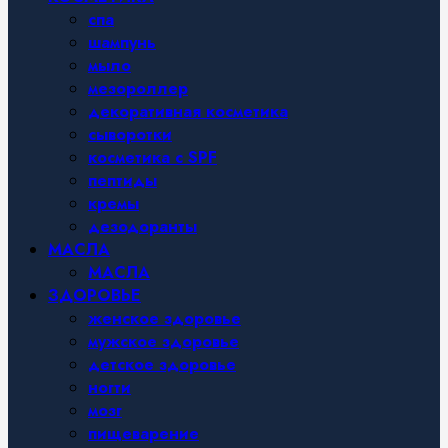
спа
шампунь
мыло
мезороллер
декоративная косметика
сыворотки
косметика с SPF
пептиды
кремы
дезодоранты
МАСЛА
МАСЛА
ЗДОРОВЬЕ
женское здоровье
мужское здоровье
детское здоровье
ногти
мозг
пищеварение