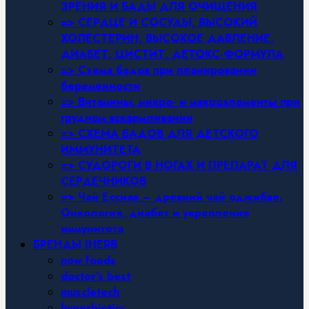
ЗРЕНИЯ И БАДЫ ДЛЯ ОЧИЩЕНИЯ
=> СЕРДЦЕ И СОСУДЫ, ВЫСОКИЙ
ХОЛЕСТЕРИН, ВЫСОКОЕ ДАВЛЕНИЕ,
ДИАБЕТ, ЦИСТИТ, ДЕТОКС-ФОРМУЛА
=> Схема бадов при планировании
беременности
=> Витамины, микро- и макроэлементы при
грудном вскармливании
=> СХЕМА БАДОВ ДЛЯ ДЕТСКОГО
ИММУНИТЕТА
=> СУДОРОГИ В НОГАХ И ПРЕПАРАТ ДЛЯ
СЕРДЕЧНИКОВ
=> Чай Ессиак – древний чай оджибве.
Онкология, диабет и укрепление
иммунитета
БРЕНДЫ IHERB
now foods
doctor’s best
muscletech
hyperbiotics