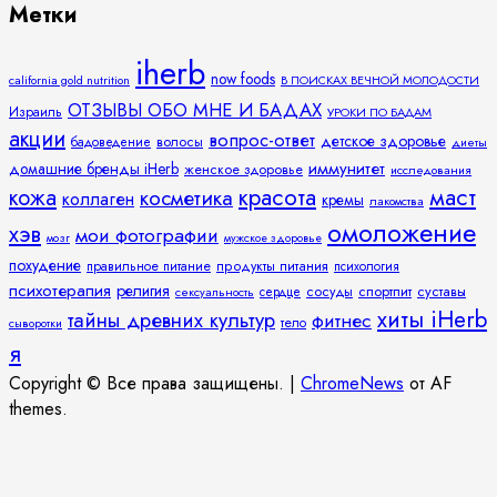
Метки
iherb
now foods
california gold nutrition
В ПОИСКАХ ВЕЧНОЙ МОЛОДОСТИ
ОТЗЫВЫ ОБО МНЕ И БАДАХ
Израиль
УРОКИ ПО БАДАМ
акции
вопрос-ответ
детское здоровье
волосы
бадоведение
диеты
иммунитет
домашние бренды iHerb
женское здоровье
исследования
кожа
красота
маст
косметика
коллаген
кремы
лакомства
омоложение
хэв
мои фотографии
мозг
мужское здоровье
похудение
правильное питание
продукты питания
психология
психотерапия
религия
спортпит
суставы
сосуды
сексуальность
сердце
хиты iHerb
тайны древних культур
фитнес
тело
сыворотки
я
Copyright © Все права защищены.
|
ChromeNews
от AF
themes.