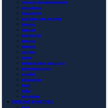
грудное вскармливание
младенцы
подростки
щитовидная железа
печень
сердце
иммунитет
волосы
зрение
суставы
кости
антираковые средства
вегетарианство
диабет
очищение
акне
зубы
аллергия
ПИТАНИЕ И ФИТНЕС
йога