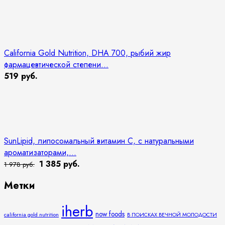
California Gold Nutrition, DHA 700, рыбий жир
фармацевтической степени...
519 руб.
SunLipid, липосомальный витамин C, с натуральными
ароматизаторами,...
1 385 руб.
1 978 руб.
Метки
iherb
now foods
california gold nutrition
В ПОИСКАХ ВЕЧНОЙ МОЛОДОСТИ