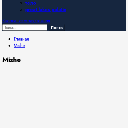
тело
great lakes gelatin
Кнопка: светлая/темная
Найти:
Главная
Mishe
Mishe