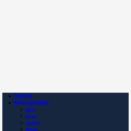
iHerb от
Марины
Хайфа.
Фитнес и
спортивное
питание,
похудение и
правильное
питание —
все о
здоровом
образе
жизни.
Основное
ПОИСК
меню
БИОДОБАВКИ
ahcc
bcaa
coq10
dmae