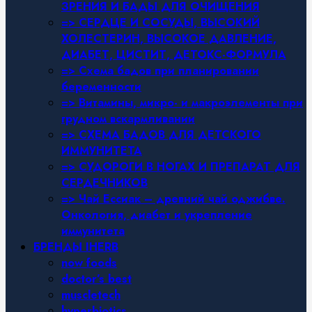
ЗРЕНИЯ И БАДЫ ДЛЯ ОЧИЩЕНИЯ
=> СЕРДЦЕ И СОСУДЫ, ВЫСОКИЙ
ХОЛЕСТЕРИН, ВЫСОКОЕ ДАВЛЕНИЕ,
ДИАБЕТ, ЦИСТИТ, ДЕТОКС-ФОРМУЛА
=> Схема бадов при планировании
беременности
=> Витамины, микро- и макроэлементы при
грудном вскармливании
=> СХЕМА БАДОВ ДЛЯ ДЕТСКОГО
ИММУНИТЕТА
=> СУДОРОГИ В НОГАХ И ПРЕПАРАТ ДЛЯ
СЕРДЕЧНИКОВ
=> Чай Ессиак – древний чай оджибве.
Онкология, диабет и укрепление
иммунитета
БРЕНДЫ IHERB
now foods
doctor’s best
muscletech
hyperbiotics