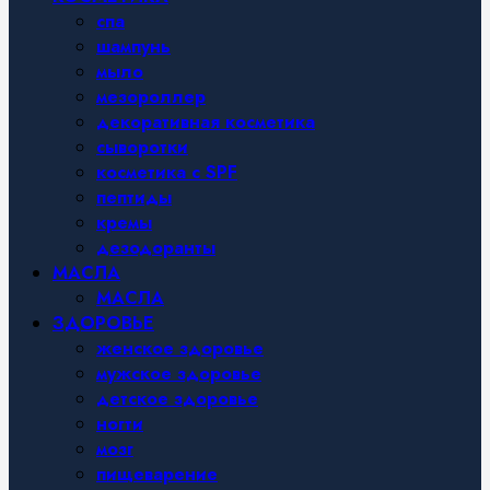
спа
шампунь
мыло
мезороллер
декоративная косметика
сыворотки
косметика с SPF
пептиды
кремы
дезодоранты
МАСЛА
МАСЛА
ЗДОРОВЬЕ
женское здоровье
мужское здоровье
детское здоровье
ногти
мозг
пищеварение