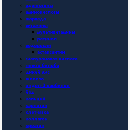
адаптогены
аминокислоты
аюрведа
витамины
мультивитамины
ретинол
водоросли
астаксантин
гиалуроновая кислота
гинкго билоба
дикий ямс
железо
индол-3-карбинол
йод
кальций
карнитин
клетчатка
коллаген
креатин