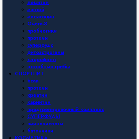
лецитин
магний
мелатонин
Омега-3
пробиотики
протеин
суперфудс
фитоэстрогены
хлорофилл
целебные грибы
СПОРТПИТ
bcaa
протеин
креатин
карнитин
предтренировочный комплекс
СУПЕРФУДЫ
аминокислоты
батончики
КОСМЕТИКА