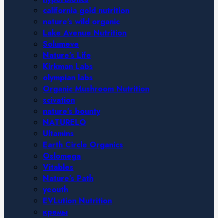
california gold nutrition
nature’s wild organic
Lake Avenue Nutrition
Solumeve
Nature’s Life
Kirkman Labs
olympian labs
Organic Mushroom Nutrition
scivation
nature’s bounty
NATURELO
Ultamins
Earth Circle Organics
Oslomega
Vitables
Nature’s Path
yeouth
EVLution Nutrition
кремы