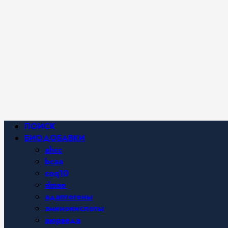
Фитнес и
спортивное
питание,
похудение и
правильное
питание —
все о
здоровом
образе
жизни.
Основное
ПОИСК
меню
БИОДОБАВКИ
ahcc
bcaa
coq10
dmae
адаптогены
аминокислоты
аюрведа