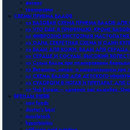
фитнес
тренировки
СХЕМЫ ПРИЕМА БАДОВ
=> БАЗОВАЯ СХЕМА ПРИЕМА БАДОВ ДЛ
=> ЧТО ЕЩЕ Я ПРИНИМАЮ, КРОМЕ БАЗ
=> ФИБРОЗНО-КИСТОЗНАЯ МАСТОПАТИЯ, 
=> ОДНА СЕКРЕТНАЯ СХЕМА И ОДИН КУЛ
=> БАДЫ ДЛЯ КОЖИ, БАДЫ ДЛЯ СЕРДЦА,
=> СЕРДЦЕ И СОСУДЫ, ВЫСОКИЙ ХОЛЕСТ
=> Схема бадов при планировании беремен
=> Витамины, микро- и макроэлементы при 
=> СХЕМА БАДОВ ДЛЯ ДЕТСКОГО ИММУН
=> СУДОРОГИ В НОГАХ И ПРЕПАРАТ ДЛЯ 
=> Чай Ессиак – древний чай оджибве. Онк
БРЕНДЫ IHERB
now foods
doctor’s best
muscletech
hyperbiotics
california gold nutrition