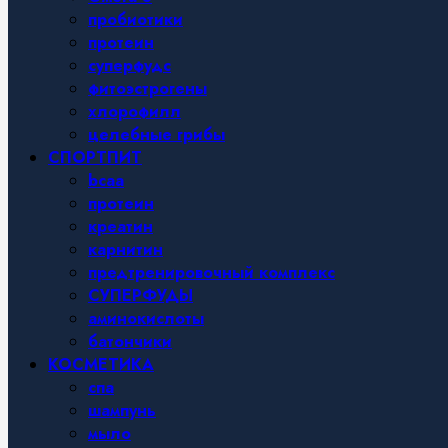
пробиотики
протеин
суперфудс
фитоэстрогены
хлорофилл
целебные грибы
СПОРТПИТ
bcaa
протеин
креатин
карнитин
предтренировочный комплекс
СУПЕРФУДЫ
аминокислоты
батончики
КОСМЕТИКА
спа
шампунь
мыло