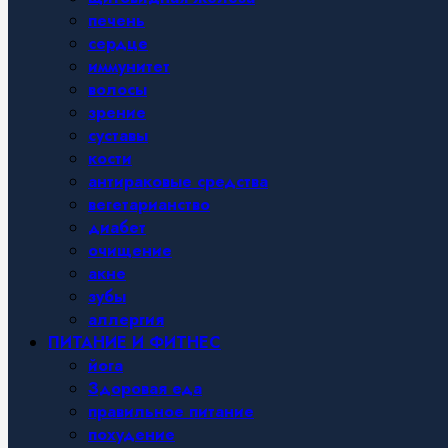
печень
сердце
иммунитет
волосы
зрение
суставы
кости
антираковые средства
вегетарианство
диабет
очищение
акне
зубы
аллергия
ПИТАНИЕ И ФИТНЕС
йога
Здоровая еда
правильное питание
похудение