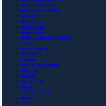
nature’s wild organic
Lake Avenue Nutrition
Solumeve
Nature’s Life
Kirkman Labs
olympian labs
Organic Mushroom Nutrition
scivation
nature’s bounty
NATURELO
Ultamins
Earth Circle Organics
Oslomega
Vitables
Nature’s Path
yeouth
EVLution Nutrition
кремы
тело