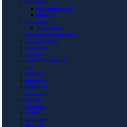
витамины
мультивитамины
ретинол
водоросли
астаксантин
гиалуроновая кислота
гинкго билоба
дикий ямс
железо
индол-3-карбинол
йод
кальций
карнитин
клетчатка
коллаген
креатин
лецитин
магний
мелатонин
Омега-3