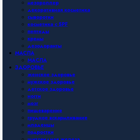
мезороллер
декоративная косметика
сыворотки
косметика с SPF
пептиды
кремы
дезодоранты
МАСЛА
МАСЛА
ЗДОРОВЬЕ
женское здоровье
мужское здоровье
детское здоровье
ногти
мозг
пищеварение
грудное вскармливание
младенцы
подростки
щитовидная железа