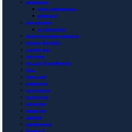
витамины
мультивитамины
ретинол
водоросли
астаксантин
гиалуроновая кислота
гинкго билоба
дикий ямс
железо
индол-3-карбинол
йод
кальций
карнитин
клетчатка
коллаген
креатин
лецитин
магний
мелатонин
Омега-3