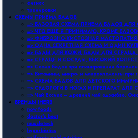
фитнес
тренировки
СХЕМЫ ПРИЕМА БАДОВ
=> БАЗОВАЯ СХЕМА ПРИЕМА БАДОВ ДЛ
=> ЧТО ЕЩЕ Я ПРИНИМАЮ, КРОМЕ БАЗ
=> ФИБРОЗНО-КИСТОЗНАЯ МАСТОПАТИЯ, 
=> ОДНА СЕКРЕТНАЯ СХЕМА И ОДИН КУЛ
=> БАДЫ ДЛЯ КОЖИ, БАДЫ ДЛЯ СЕРДЦА,
=> СЕРДЦЕ И СОСУДЫ, ВЫСОКИЙ ХОЛЕСТ
=> Схема бадов при планировании беремен
=> Витамины, микро- и макроэлементы при 
=> СХЕМА БАДОВ ДЛЯ ДЕТСКОГО ИММУН
=> СУДОРОГИ В НОГАХ И ПРЕПАРАТ ДЛЯ 
=> Чай Ессиак – древний чай оджибве. Онк
БРЕНДЫ IHERB
now foods
doctor’s best
muscletech
hyperbiotics
california gold nutrition