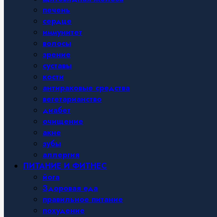
печень
сердце
иммунитет
волосы
зрение
суставы
кости
антираковые средства
вегетарианство
диабет
очищение
акне
зубы
аллергия
ПИТАНИЕ И ФИТНЕС
йога
Здоровая еда
правильное питание
похудение