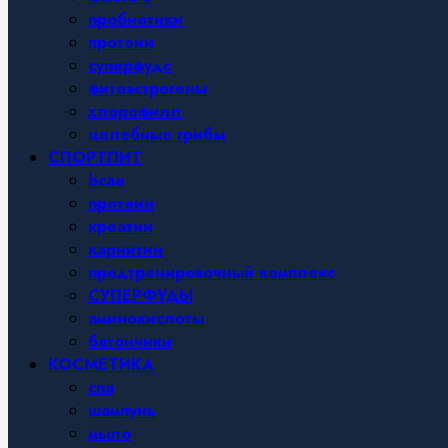
пробиотики
протеин
суперфудс
фитоэстрогены
хлорофилл
целебные грибы
СПОРТПИТ
bcaa
протеин
креатин
карнитин
предтренировочный комплекс
СУПЕРФУДЫ
аминокислоты
батончики
КОСМЕТИКА
спа
шампунь
мыло