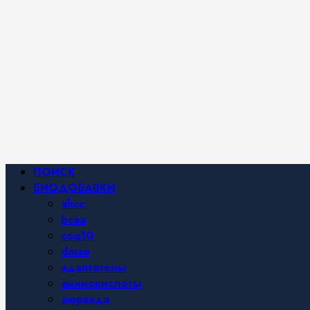
Фитнес и
спортивное
питание,
похудение и
правильное
питание —
все о
здоровом
образе
жизни.
Основное
ПОИСК
меню
БИОДОБАВКИ
ahcc
bcaa
coq10
dmae
адаптогены
аминокислоты
аюрведа