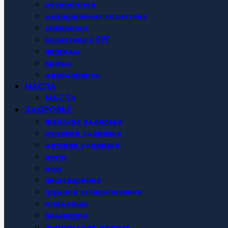
мезороллер
декоративная косметика
сыворотки
косметика с SPF
пептиды
кремы
дезодоранты
МАСЛА
МАСЛА
ЗДОРОВЬЕ
женское здоровье
мужское здоровье
детское здоровье
ногти
мозг
пищеварение
грудное вскармливание
младенцы
подростки
щитовидная железа