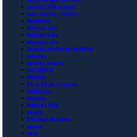
nature’s wild organic
Lake Avenue Nutrition
Solumeve
Nature’s Life
Kirkman Labs
olympian labs
Organic Mushroom Nutrition
scivation
nature’s bounty
NATURELO
Ultamins
Earth Circle Organics
Oslomega
Vitables
Nature’s Path
yeouth
EVLution Nutrition
кремы
тело